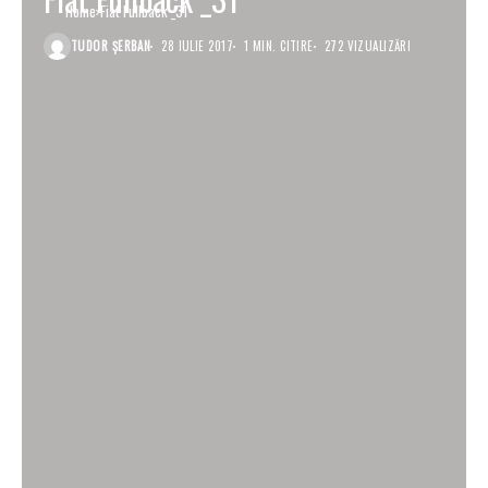
Home
Fiat Fullback _31
TUDOR ȘERBAN
28 IULIE 2017
1 MIN. CITIRE
272 VIZUALIZĂRI