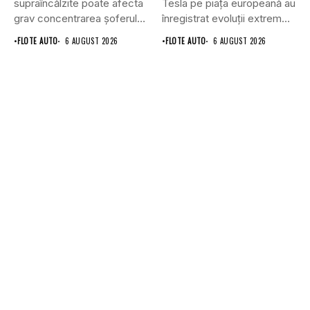
supraîncălzite poate afecta
Tesla pe piața europeană au
grav concentrarea șoferului
înregistrat evoluții extrem
și poate crește...
de...
•
FLOTE AUTO
6 AUGUST 2026
•
FLOTE AUTO
6 AUGUST 2026