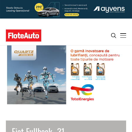
Fiat Fullback _31