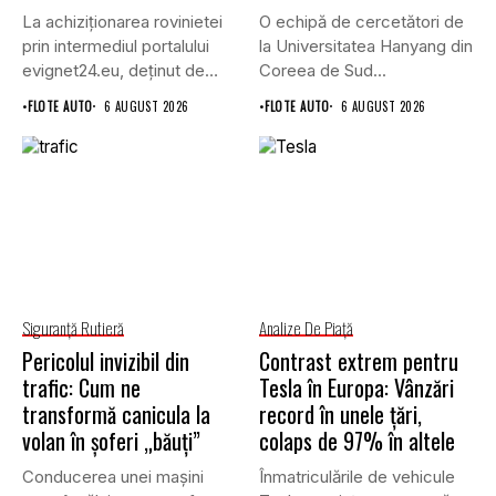
La achiziționarea rovinietei
O echipă de cercetători de
prin intermediul portalului
la Universitatea Hanyang din
evignet24.eu, deținut de
Coreea de Sud...
Enternova Kft. din...
•
FLOTE AUTO
6 AUGUST 2026
•
FLOTE AUTO
6 AUGUST 2026
Siguranţă Rutieră
Analize De Piață
Pericolul invizibil din
Contrast extrem pentru
trafic: Cum ne
Tesla în Europa: Vânzări
transformă canicula la
record în unele țări,
volan în șoferi „băuți”
colaps de 97% în altele
Conducerea unei mașini
Înmatriculările de vehicule