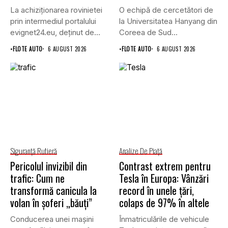
La achiziționarea rovinietei
O echipă de cercetători de
prin intermediul portalului
la Universitatea Hanyang din
evignet24.eu, deținut de
Coreea de Sud...
Enternova Kft. din...
•
FLOTE AUTO
6 AUGUST 2026
•
FLOTE AUTO
6 AUGUST 2026
Siguranţă Rutieră
Analize De Piață
Pericolul invizibil din
Contrast extrem pentru
trafic: Cum ne
Tesla în Europa: Vânzări
transformă canicula la
record în unele țări,
volan în șoferi „băuți”
colaps de 97% în altele
Conducerea unei mașini
Înmatriculările de vehicule