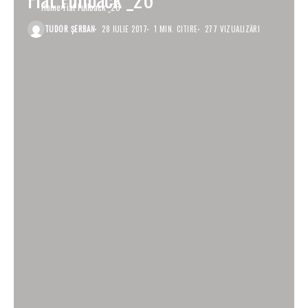
Home
Fiat Fullback _26
TUDOR ȘERBAN
28 IULIE 2017
1 MIN. CITIRE
277 VIZUALIZĂRI