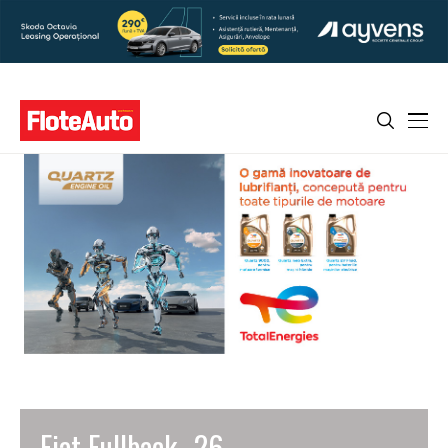
Fiat Fullback _26