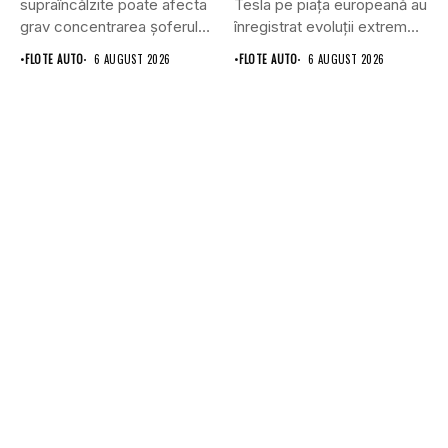
supraîncălzite poate afecta
Tesla pe piața europeană au
grav concentrarea șoferului
înregistrat evoluții extrem
și poate crește...
de...
•
FLOTE AUTO
6 AUGUST 2026
•
FLOTE AUTO
6 AUGUST 2026