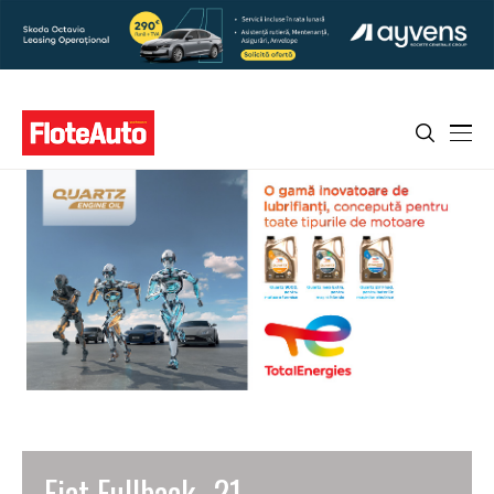
Fiat Fullback _21