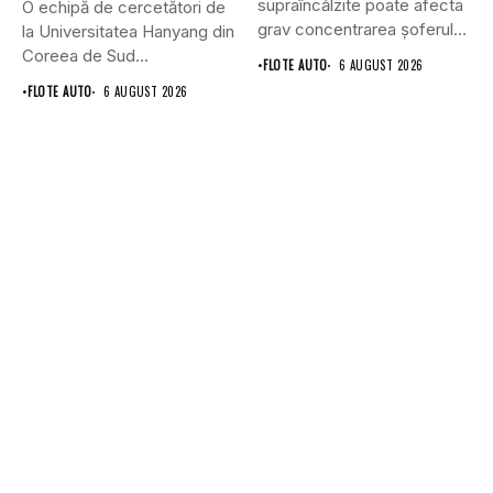
supraîncălzite poate afecta
O echipă de cercetători de
grav concentrarea șoferului
la Universitatea Hanyang din
și poate crește...
Coreea de Sud...
•
FLOTE AUTO
6 AUGUST 2026
•
FLOTE AUTO
6 AUGUST 2026