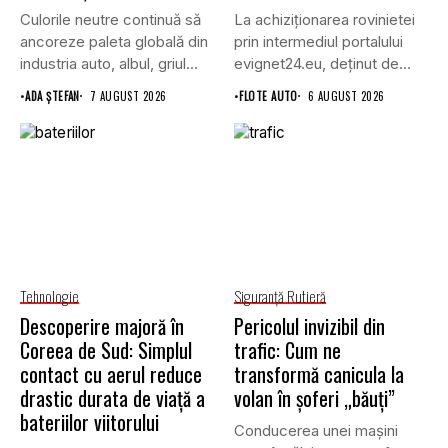
Culorile neutre continuă să
La achiziționarea rovinietei
ancoreze paleta globală din
prin intermediul portalului
industria auto, albul, griul...
evignet24.eu, deținut de
Enternova Kft. din...
•
ADA ȘTEFAN
7 AUGUST 2026
•
FLOTE AUTO
6 AUGUST 2026
Tehnologie
Siguranţă Rutieră
Descoperire majoră în
Pericolul invizibil din
Coreea de Sud: Simplul
trafic: Cum ne
contact cu aerul reduce
transformă canicula la
drastic durata de viață a
volan în șoferi „băuți”
bateriilor viitorului
Conducerea unei mașini