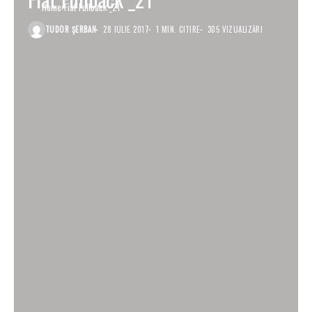
Home
Fiat Fullback _21
TUDOR ȘERBAN
28 IULIE 2017
1 MIN. CITIRE
305 VIZUALIZĂRI