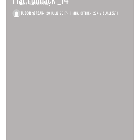
Home
Fiat Fullback _14
TUDOR ȘERBAN
28 IULIE 2017
1 MIN. CITIRE
294 VIZUALIZĂRI