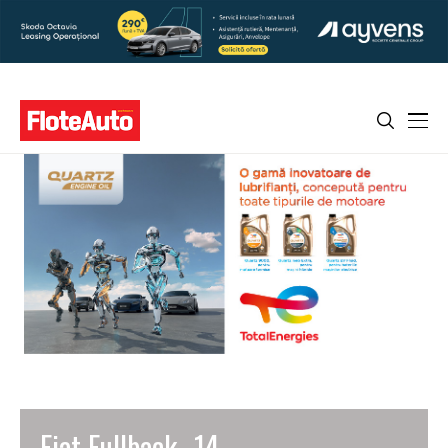
Fiat Fullback _14