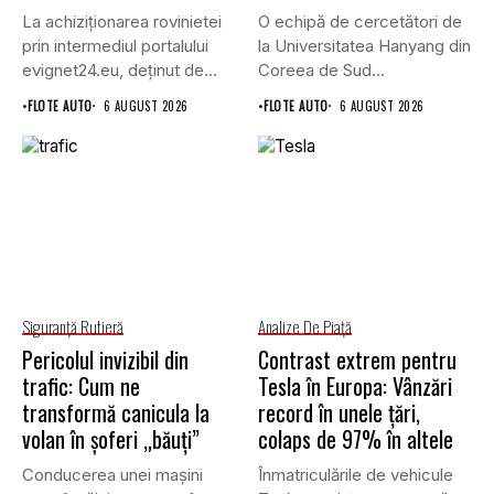
La achiziționarea rovinietei
O echipă de cercetători de
prin intermediul portalului
la Universitatea Hanyang din
evignet24.eu, deținut de
Coreea de Sud...
Enternova Kft. din...
•
FLOTE AUTO
6 AUGUST 2026
•
FLOTE AUTO
6 AUGUST 2026
Siguranţă Rutieră
Analize De Piață
Pericolul invizibil din
Contrast extrem pentru
trafic: Cum ne
Tesla în Europa: Vânzări
transformă canicula la
record în unele țări,
volan în șoferi „băuți”
colaps de 97% în altele
Conducerea unei mașini
Înmatriculările de vehicule