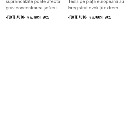
supraîncălzite poate afecta
Tesla pe piața europeană au
grav concentrarea șoferului
înregistrat evoluții extrem
și poate crește...
de...
•
FLOTE AUTO
6 AUGUST 2026
•
FLOTE AUTO
6 AUGUST 2026