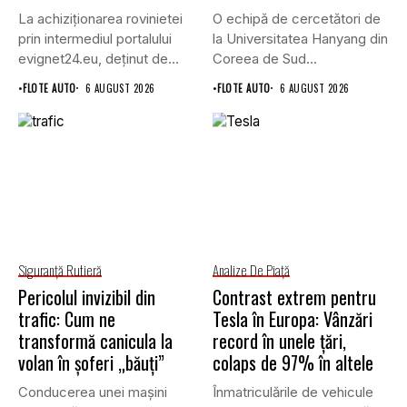
La achiziționarea rovinietei
O echipă de cercetători de
prin intermediul portalului
la Universitatea Hanyang din
evignet24.eu, deținut de
Coreea de Sud...
Enternova Kft. din...
•
FLOTE AUTO
6 AUGUST 2026
•
FLOTE AUTO
6 AUGUST 2026
Siguranţă Rutieră
Analize De Piață
Pericolul invizibil din
Contrast extrem pentru
trafic: Cum ne
Tesla în Europa: Vânzări
transformă canicula la
record în unele țări,
volan în șoferi „băuți”
colaps de 97% în altele
Conducerea unei mașini
Înmatriculările de vehicule