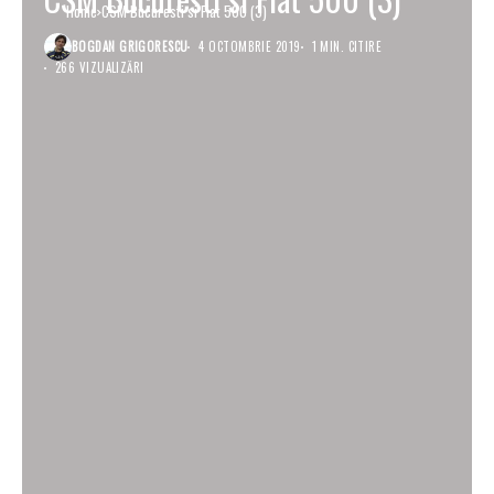
Home
CSM Bucuresti si Fiat 500 (3)
BOGDAN GRIGORESCU
4 OCTOMBRIE 2019
1 MIN. CITIRE
266 VIZUALIZĂRI