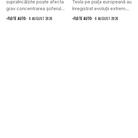
supraîncălzite poate afecta
Tesla pe piața europeană au
grav concentrarea șoferului
înregistrat evoluții extrem
și poate crește...
de...
•
FLOTE AUTO
6 AUGUST 2026
•
FLOTE AUTO
6 AUGUST 2026