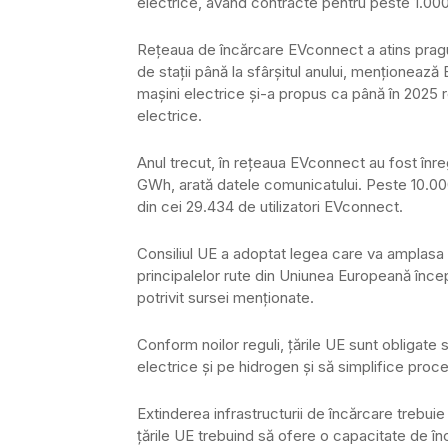
electrice, având contracte pentru peste 1.000 
Reţeaua de încărcare EVconnect a atins pragul
de staţii până la sfârşitul anului, menţioneaz
maşini electrice şi-a propus ca până în 2025 
electrice.
Anul trecut, în reţeaua EVconnect au fost înr
GWh, arată datele comunicatului. Peste 10.000 
din cei 29.434 de utilizatori EVconnect.
Consiliul UE a adoptat legea care va amplasa 
principalelor rute din Uniunea Europeană încep
potrivit sursei menţionate.
Conform noilor reguli, ţările UE sunt obligate
electrice şi pe hidrogen şi să simplifice pro
Extinderea infrastructurii de încărcare trebui
ţările UE trebuind să ofere o capacitate de î