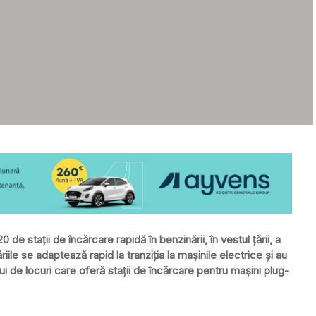
de staţii de încărcare rapidă în benzinării, în vestul ţării, a
ile se adaptează rapid la tranziţia la maşinile electrice şi au
 de locuri care oferă staţii de încărcare pentru maşini plug-