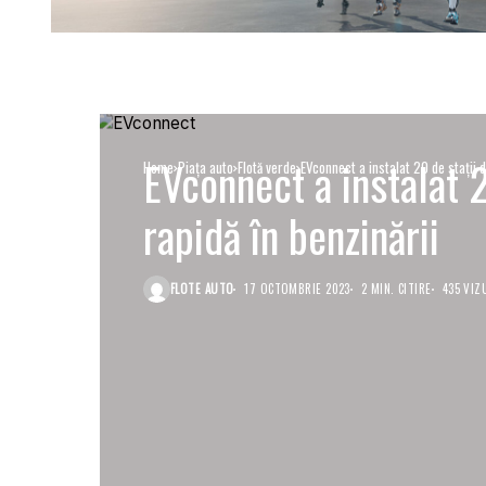
EVconnect a instalat 2
Home
Piaţa auto
Flotă verde
EVconnect a instalat 20 de staţii d
rapidă în benzinării
FLOTE AUTO
17 OCTOMBRIE 2023
2 MIN. CITIRE
435 VIZ