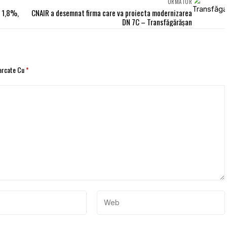
URMĂTOR
u 1,8%,
CNAIR a desemnat firma care va proiecta modernizarea
DN 7C – Transfăgărăşan
Marcate Cu
*