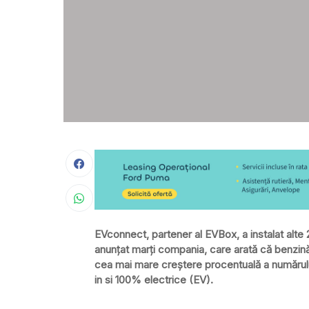
EVconnect, partener al EVBox, a instalat alte 20 
anunțat marți compania, care arată că benzinări
cea mai mare creştere procentuală a numărului
in si 100% electrice (EV).