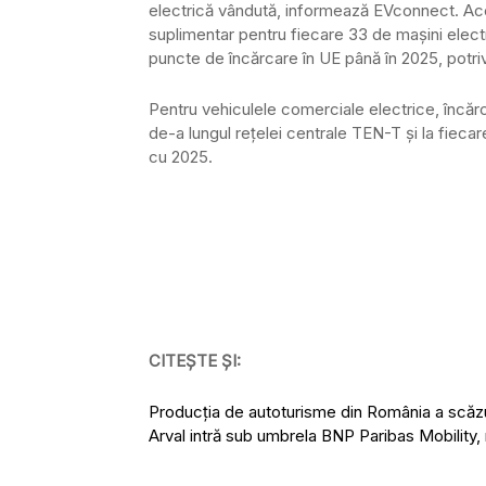
electrică vândută, informează EVconnect. Ac
suplimentar pentru fiecare 33 de maşini elec
puncte de încărcare în UE până în 2025, potriv
Pentru vehiculele comerciale electrice, încărc
de-a lungul reţelei centrale TEN-T şi la fieca
cu 2025.
CITEȘTE ȘI:
Producţia de autoturisme din România a scăzut
Arval intră sub umbrela BNP Paribas Mobility, 