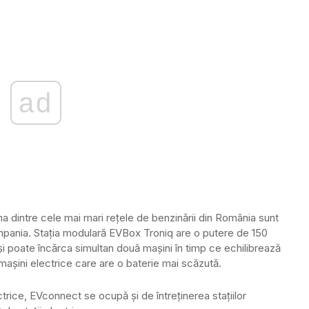
ad
una dintre cele mai mari reţele de benzinării din România sunt
pania. Staţia modulară EVBox Troniq are o putere de 150
şi poate încărca simultan două maşini în timp ce echilibrează
maşini electrice care are o baterie mai scăzută.
ectrice, EVconnect se ocupă şi de întreţinerea staţiilor