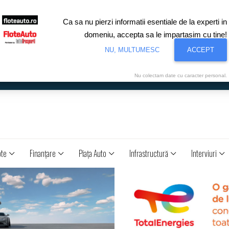
Ca sa nu pierzi informatii esentiale de la experti in
domeniu, accepta sa le impartasim cu tine!
NU, MULTUMESC
ACCEPT
Nu colectam date cu caracter personal.
ote
Finanţare
Piaţa Auto
Infrastructură
Interviuri