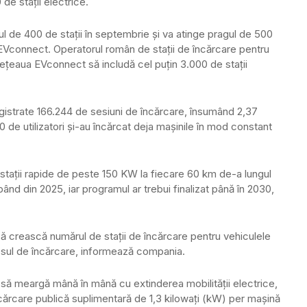
de staţii electrice.
 de 400 de staţii în septembrie şi va atinge pragul de 500
ă EVconnect. Operatorul român de staţii de încărcare pentru
reţeaua EVconnect să includă cel puţin 3.000 de staţii
egistrate 166.244 de sesiuni de încărcare, însumând 2,37
de utilizatori şi-au încărcat deja maşinile în mod constant
staţii rapide de peste 150 KW la fiecare 60 km de-a lungul
ând din 2025, iar programul ar trebui finalizat până în 2030,
 să crească numărul de staţii de încărcare pentru vehiculele
cesul de încărcare, informează compania.
e să meargă mână în mână cu extinderea mobilităţii electrice,
ncărcare publică suplimentară de 1,3 kilowaţi (kW) per maşină