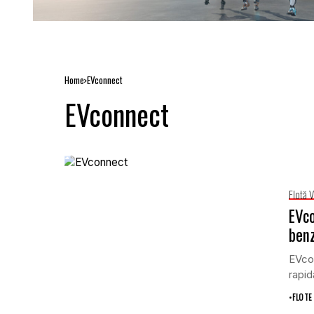
Home
EVconnect
EVconnect
Flotă 
EVco
benz
EVcon
rapid
•
FLOTE