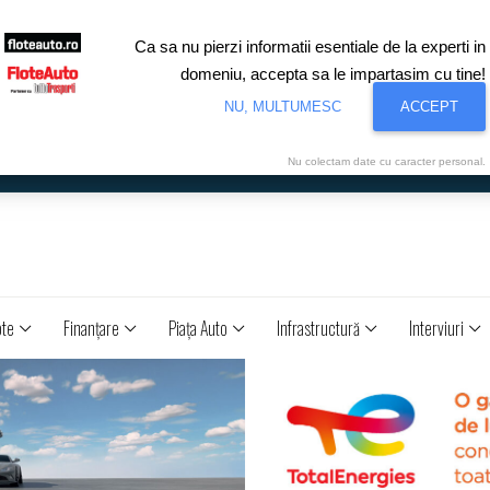
Ca sa nu pierzi informatii esentiale de la experti in
domeniu, accepta sa le impartasim cu tine!
NU, MULTUMESC
ACCEPT
Nu colectam date cu caracter personal.
ote
Finanţare
Piaţa Auto
Infrastructură
Interviuri