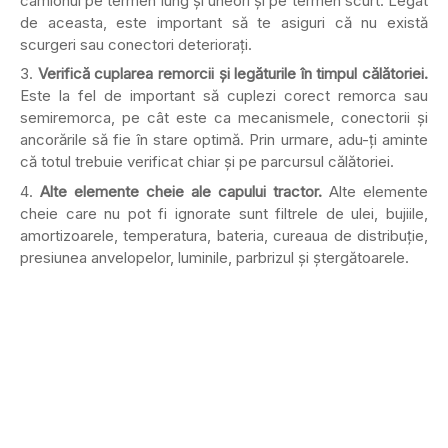
camionul pe termen lung și uneori și pe termen scurt. Legat
de aceasta, este important să te asiguri că nu există
scurgeri sau conectori deteriorați.
Verifică cuplarea remorcii și legăturile în timpul călătoriei.
Este la fel de important să cuplezi corect remorca sau
semiremorca, pe cât este ca mecanismele, conectorii și
ancorările să fie în stare optimă. Prin urmare, adu-ți aminte
că totul trebuie verificat chiar și pe parcursul călătoriei.
Alte elemente cheie ale capului tractor.
Alte elemente
cheie care nu pot fi ignorate sunt filtrele de ulei, bujiile,
amortizoarele, temperatura, bateria, cureaua de distribuție,
presiunea anvelopelor, luminile, parbrizul și ștergătoarele.