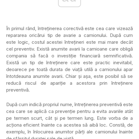
În primul rând, întreținerea corectivă este cea care vizează
repararea oricărui tip de avarie a camionului. După cum
este logic, costul acestei întrețineri este mai mare decât
cel preventiv. Există anumite avarii la camioane care obligă
compania să facă o investiție financiară semnificativă.
Există un tip de întreținere care este practic inevitabil,
deoarece pe toată durata de viață utilă a camionului apar
întotdeauna anumite avarii. Chiar și așa, este posibil să se
reducă riscul de apariție a acestora prin întreținere
preventivă.
După cum indică propriul nume, întreținerea preventivă este
cea care se aplică ca prevenție pentru a evita avariile atât
pe termen scurt, cât și pe termen lung. Este vorba de a
acționa eficient înainte ca acestea să aibă loc. Constă, de
exemplu, în înlocuirea anumitor părți ale camionului înainte
de sfârșitul duratei sale de viață.