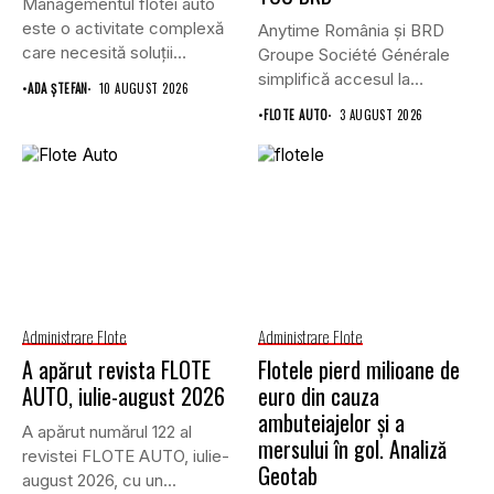
Managementul flotei auto
este o activitate complexă
Anytime România și BRD
care necesită soluții
Groupe Société Générale
dedicate, iar...
simplifică accesul la
•
ADA ȘTEFAN
10 AUGUST 2026
asigurările auto...
•
FLOTE AUTO
3 AUGUST 2026
Administrare Flote
Administrare Flote
A apărut revista FLOTE
Flotele pierd milioane de
AUTO, iulie-august 2026
euro din cauza
ambuteiajelor și a
A apărut numărul 122 al
mersului în gol. Analiză
revistei FLOTE AUTO, iulie-
Geotab
august 2026, cu un...