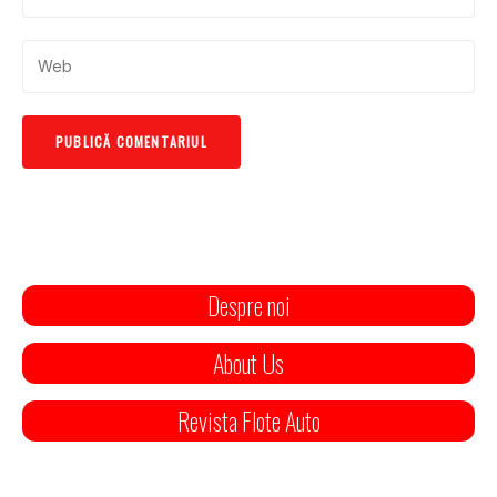
Despre noi
About Us
Revista Flote Auto