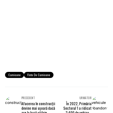
Camioane
Flote De Camioane
PRECEDENT
URMĂTOR
Afacerea în construcții
În 2022, Primăria
devine mai ușoară dacă
Sectorul 1 a ridicat
are la bază utilaje
2.400 de vehicule