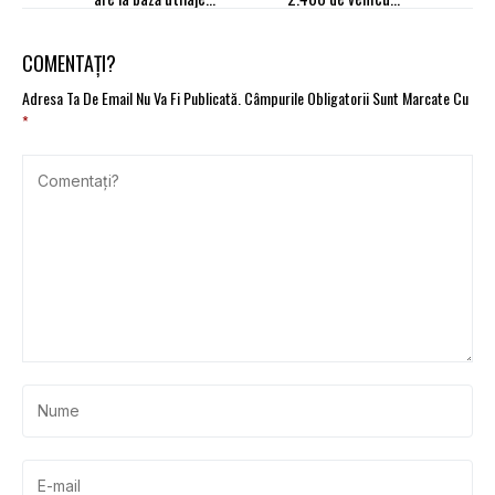
puternice
abandonate. Peste 320
de mașini au fost
valorificate
COMENTAȚI?
Adresa Ta De Email Nu Va Fi Publicată.
Câmpurile Obligatorii Sunt Marcate Cu
*