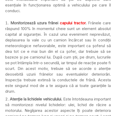
esențiale în funcționarea optimă a vehiculului pe care îl
conduci.
Monitorizează uzura frânei
capului tractor
.
Frânele care
răspund 100% în momentul cheie sunt un element absolut
capital al siguranței. În cazul unui eveniment neprevăzut,
deplasarea la vale cu un camion încărcat sau în condiții
meteorologice nefavorabile, este important ca șoferul să
dea tot ce e mai bun din el ca șofer, dar trebuie să se
bazeze și pe camionul lui. După cum știi, pe drum, lucrurile
se pot întâmpla într-o secundă, iar timpul de reacție poate fi
scurt. Din acest motiv, trebuie să se acorde o atenție
deosebită uzurii frânelor sau eventualelor deteriorări.
Inspecția trebuie extinsă la conductele de frână. Acesta
este singurul mod de a te asigura că ai toate garanțiile la
drum.
Atenție la lichidele vehiculului.
Este întotdeauna important
să monitorizezi nivelul lichidelor: ulei, lichid de răcire a
motorului. Neglijarea acestor aspecte îți poate deteriora