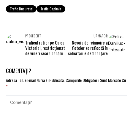
Trafic Bucuresti
Trafic Capitala
PRECEDENT
URMĂTOR
Traficul rutier pe Calea
Nevoia de reînnoire a
Victoriei, restricţionat
flotelor se reflectă în
de vineri seara până luni
solicitările de finanţare
dimineaţa
COMENTAȚI?
Adresa Ta De Email Nu Va Fi Publicată.
Câmpurile Obligatorii Sunt Marcate Cu
*