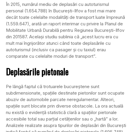
În 2015, numărul mediu de deplasări cu autoturismul
personal (1.654.788) în Bucureşti-Ilfov a fost mai mare
decât toate celelalte modalităţi de transport luate împreună
(1.559.647), arată un raport interimar cu privire la Planul de
Mobilitate Urbană Durabilă pentru Regiunea Bucureşti-Ilfov
din 201587. Acelaşi studiu sublinia că „acest lucru era cu
mult mai îngrijorător atunci când toate deplasările cu
autoturismul (inclusiv ca pasager şi cu taxiul) erau
comparate cu celelalte moduri de transport”.
Deplasările pietonale
Pe lângă faptul că trotuarele bucureştene sunt
subdimensionate, spaţiile destinate pietonilor sunt ocupate
abuziv de automobile parcate neregulamentar. Alteori,
spaţiile sunt blocate prin diverse obstacole. La ora actuală
nu există o evidenţă statistică clară a spaţiilor pietonale
accesibile total sau parţial cetăţenilor sau o „hartă” a lor.
Analizele realizate asupra tipurilor de deplasări din Bucureşti
indică faptul că numărul de deplasări pietonale (1.695.748)