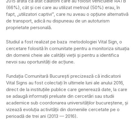
2015 arăta că atât călătorii care au folosit vehiculele RATB
(66%), cât şi cei care au utilizat metroul (50%) erau, în
fapt, „utilizatori captivi”, care nu aveau o opţiune alternativă
de transport, adică nu dispuneau de un autoturism
proprietate personală.
Studiul a fost realizat pe baza metodologiei Vital Sign, o
cercetare folosită în comunitate pentru a monitoriza situaţia
din domenii cheie ale calităţii vieţii şi pentru a identifica
nevoi sau oportunităţi de acţiune.
Fundaţia Comunitară Bucureşti precizează că indicatorii
Vital Signs au fost colectaţi în ultimele luni ale anului 2016,
direct de la instituţiile publice care generează date, la care
se adaugă informaţii preluate din cercetări sau studii
academice sub coordonarea universităţilor bucureştene, şi
vizează evoluţia activităţii din domeniile cercetate pe o
perioadă de trei ani (2013 — 2016).