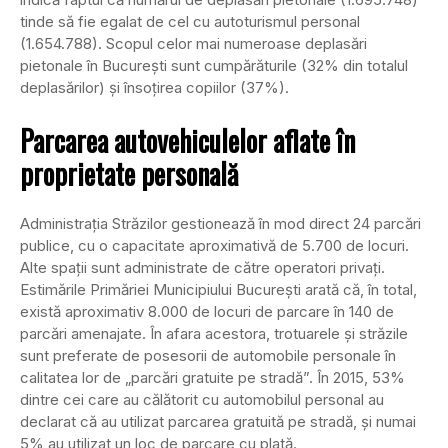
tinde să fie egalat de cel cu autoturismul personal
(1.654.788). Scopul celor mai numeroase deplasări
pietonale în Bucureşti sunt cumpărăturile (32% din totalul
deplasărilor) şi însoţirea copiilor (37%).
Parcarea autovehiculelor aflate în
proprietate personală
Administraţia Străzilor gestionează în mod direct 24 parcări
publice, cu o capacitate aproximativă de 5.700 de locuri.
Alte spaţii sunt administrate de către operatori privaţi.
Estimările Primăriei Municipiului Bucureşti arată că, în total,
există aproximativ 8.000 de locuri de parcare în 140 de
parcări amenajate. În afara acestora, trotuarele şi străzile
sunt preferate de posesorii de automobile personale în
calitatea lor de „parcări gratuite pe stradă”. În 2015, 53%
dintre cei care au călătorit cu automobilul personal au
declarat că au utilizat parcarea gratuită pe stradă, şi numai
5% au utilizat un loc de parcare cu plată.