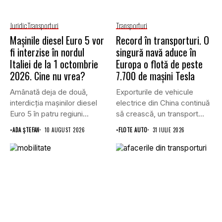
Juridic
Transporturi
Transporturi
Mașinile diesel Euro 5 vor
Record în transporturi. O
fi interzise în nordul
singură navă aduce în
Italiei de la 1 octombrie
Europa o flotă de peste
2026. Cine nu vrea?
7.700 de mașini Tesla
Amânată deja de două,
Exporturile de vehicule
interdicția mașinilor diesel
electrice din China continuă
Euro 5 în patru regiuni...
să crească, un transport
record...
•
ADA ȘTEFAN
10 AUGUST 2026
•
FLOTE AUTO
31 IULIE 2026