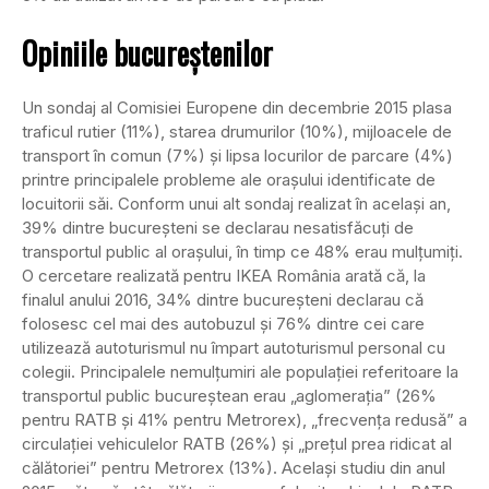
Opiniile bucureştenilor
Un sondaj al Comisiei Europene din decembrie 2015 plasa
traficul rutier (11%), starea drumurilor (10%), mijloacele de
transport în comun (7%) şi lipsa locurilor de parcare (4%)
printre principalele probleme ale oraşului identificate de
locuitorii săi. Conform unui alt sondaj realizat în acelaşi an,
39% dintre bucureşteni se declarau nesatisfăcuţi de
transportul public al oraşului, în timp ce 48% erau mulţumiţi.
O cercetare realizată pentru IKEA România arată că, la
finalul anului 2016, 34% dintre bucureşteni declarau că
folosesc cel mai des autobuzul şi 76% dintre cei care
utilizează autoturismul nu împart autoturismul personal cu
colegii. Principalele nemulţumiri ale populaţiei referitoare la
transportul public bucureştean erau „aglomeraţia” (26%
pentru RATB şi 41% pentru Metrorex), „frecvenţa redusă” a
circulaţiei vehiculelor RATB (26%) şi „preţul prea ridicat al
călătoriei” pentru Metrorex (13%). Acelaşi studiu din anul