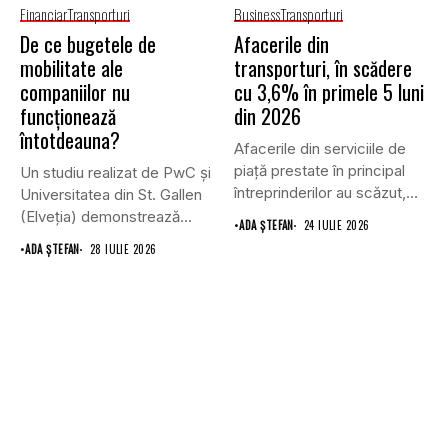
Financiar
Transporturi
Business
Transporturi
De ce bugetele de
Afacerile din
mobilitate ale
transporturi, în scădere
companiilor nu
cu 3,6% în primele 5 luni
funcționează
din 2026
întotdeauna?
Afacerile din serviciile de
piaţă prestate în principal
Un studiu realizat de PwC și
întreprinderilor au scăzut,
Universitatea din St. Gallen
în...
(Elveția) demonstrează...
•
ADA ȘTEFAN
24 IULIE 2026
•
ADA ȘTEFAN
28 IULIE 2026