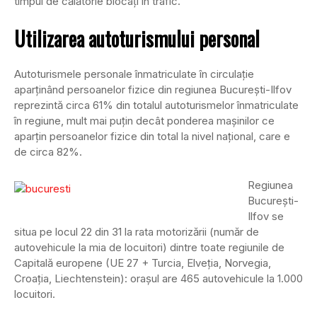
timpul de călătorie blocaţi în trafic.
Utilizarea autoturismului personal
Autoturismele personale înmatriculate în circulaţie
aparţinând persoanelor fizice din regiunea Bucureşti-Ilfov
reprezintă circa 61% din totalul autoturismelor înmatriculate
în regiune, mult mai puţin decât ponderea maşinilor ce
aparţin persoanelor fizice din total la nivel naţional, care e
de circa 82%.
Regiunea
Bucureşti-
Ilfov se
situa pe locul 22 din 31 la rata motorizării (număr de
autovehicule la mia de locuitori) dintre toate regiunile de
Capitală europene (UE 27 + Turcia, Elveţia, Norvegia,
Croaţia, Liechtenstein): oraşul are 465 autovehicule la 1.000
locuitori.