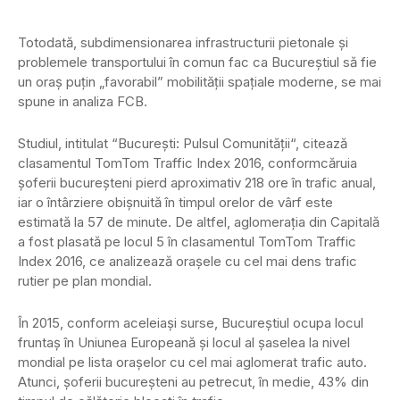
Totodată, subdimensionarea infrastructurii pietonale şi
problemele transportului în comun fac ca Bucureştiul să fie
un oraş puţin „favorabil” mobilităţii spaţiale moderne, se mai
spune in analiza FCB.
Studiul, intitulat “Bucureşti: Pulsul Comunităţii“, citează
clasamentul TomTom Traffic Index 2016, conformcăruia
şoferii bucureşteni pierd aproximativ 218 ore în trafic anual,
iar o întârziere obişnuită în timpul orelor de vârf este
estimată la 57 de minute. De altfel, aglomeraţia din Capitală
a fost plasată pe locul 5 în clasamentul TomTom Traffic
Index 2016, ce analizează oraşele cu cel mai dens trafic
rutier pe plan mondial.
În 2015, conform aceleiaşi surse, Bucureştiul ocupa locul
fruntaş în Uniunea Europeană şi locul al şaselea la nivel
mondial pe lista oraşelor cu cel mai aglomerat trafic auto.
Atunci, şoferii bucureşteni au petrecut, în medie, 43% din