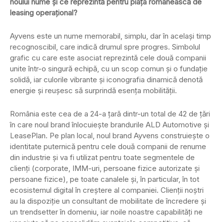
noului nume și ce reprezintă pentru piața românească de
leasing operațional?
Ayvens este un nume memorabil, simplu, dar în același timp
recognoscibil, care indică drumul spre progres. Simbolul
grafic cu care este asociat reprezintă cele două companii
unite într-o singură echipă, cu un scop comun și o fundație
solidă, iar culorile vibrante și iconografia dinamică denotă
energie și reușesc să surprindă esența mobilității.
România este cea de a 24-a țară dintr-un total de 42 de țări
în care noul brand înlocuiește brandurile ALD Automotive și
LeasePlan. Pe plan local, noul brand Ayvens construiește o
identitate puternică pentru cele două companii de renume
din industrie și va fi utilizat pentru toate segmentele de
clienți (corporate, IMM-uri, persoane fizice autorizate și
persoane fizice), pe toate canalele și, în particular, în tot
ecosistemul digital în creștere al companiei. Clienții noștri
au la dispoziție un consultant de mobilitate de încredere și
un trendsetter în domeniu, iar noile noastre capabilități ne