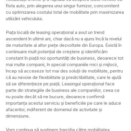
flota auto, prin alegerea unui singur furnizor, concomitent
cu optimizarea costului total de mobilitate prin maximizarea
utilizării vehiculului.
Piața locală de leasing operațional a avut un trend
ascendent în ultimii ani, chiar dacă nu a ajuns încă la nivelul
de maturitate al altor piețe dezvoltate din Europa. Există în
continuare mult potențial de creștere și identificăm
constant în piață noi oportunități de business, deoarece tot
mai multe companii, în special companiile mici și mijlocii,
încep să acceseze tot mai des soluții de mobilitate, pentru
că au nevoie de flexibilitate și predictibilitate, care le ajută
să se diferențieze pe piață. Leasingul operațional face
parte din strategiile de business ale companiilor, ceea ce
nu poate decât să ne bucure, deoarece confirmă
importanța acestui serviciu și beneficiile pe care le aduce
afacerilor, indiferent de domeniul de activitate și
dimensiune.
Vom continua să susținem tranziția către mobilitatea