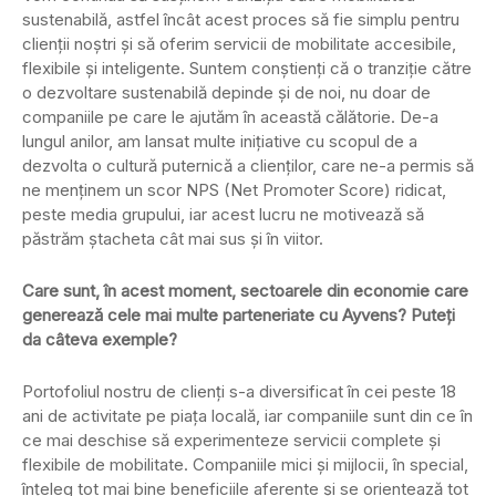
sustenabilă, astfel încât acest proces să fie simplu pentru
clienții noștri și să oferim servicii de mobilitate accesibile,
flexibile și inteligente. Suntem conștienți că o tranziție către
o dezvoltare sustenabilă depinde și de noi, nu doar de
companiile pe care le ajutăm în această călătorie. De-a
lungul anilor, am lansat multe inițiative cu scopul de a
dezvolta o cultură puternică a clienților, care ne-a permis să
ne menținem un scor NPS (Net Promoter Score) ridicat,
peste media grupului, iar acest lucru ne motivează să
păstrăm ștacheta cât mai sus și în viitor.
Care sunt, în acest moment, sectoarele din economie care
generează cele mai multe parteneriate cu Ayvens? Puteți
da câteva exemple?
Portofoliul nostru de clienți s-a diversificat în cei peste 18
ani de activitate pe piața locală, iar companiile sunt din ce în
ce mai deschise să experimenteze servicii complete și
flexibile de mobilitate. Companiile mici și mijlocii, în special,
înțeleg tot mai bine beneficiile aferente și se orientează tot