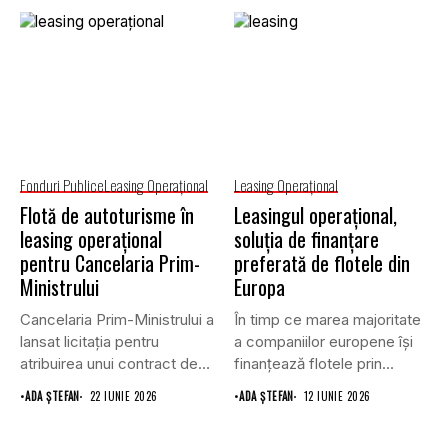
Fonduri Publice
Leasing Operaţional
Leasing Operaţional
Flotă de autoturisme în
Leasingul operațional,
leasing operațional
soluția de finanțare
pentru Cancelaria Prim-
preferată de flotele din
Ministrului
Europa
Cancelaria Prim-Ministrului a
În timp ce marea majoritate
lansat licitația pentru
a companiilor europene își
atribuirea unui contract de
finanțează flotele prin...
furnizare a...
•
ADA ȘTEFAN
22 IUNIE 2026
•
ADA ȘTEFAN
12 IUNIE 2026