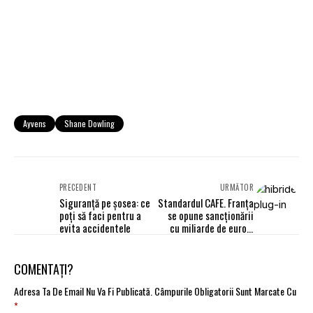
Ayvens
Shane Dowling
PRECEDENT
URMĂTOR
Siguranță pe șosea: ce
Standardul CAFE. Franța
poți să faci pentru a
se opune sancționării
evita accidentele
cu miliarde de euro a
producătorilor auto
COMENTAȚI?
Adresa Ta De Email Nu Va Fi Publicată.
Câmpurile Obligatorii Sunt Marcate Cu
*