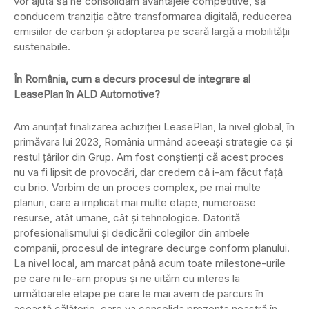
vor ajuta să ne consolidăm avantajele competitive, să
conducem tranziția către transformarea digitală, reducerea
emisiilor de carbon și adoptarea pe scară largă a mobilității
sustenabile.
În România, cum a decurs procesul de integrare al
LeasePlan în ALD Automotive?
Am anunțat finalizarea achiziției LeasePlan, la nivel global, în
primăvara lui 2023, România urmând aceeași strategie ca și
restul țărilor din Grup. Am fost conștienți că acest proces
nu va fi lipsit de provocări, dar credem că i-am făcut față
cu brio. Vorbim de un proces complex, pe mai multe
planuri, care a implicat mai multe etape, numeroase
resurse, atât umane, cât și tehnologice. Datorită
profesionalismului și dedicării colegilor din ambele
companii, procesul de integrare decurge conform planului.
La nivel local, am marcat până acum toate milestone-urile
pe care ni le-am propus și ne uităm cu interes la
următoarele etape pe care le mai avem de parcurs în
această călătorie, care va consolida prezența noastră în