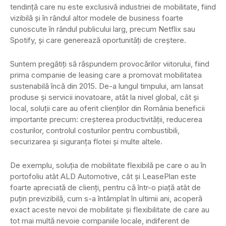
tendință care nu este exclusivă industriei de mobilitate, fiind
vizibilă și în rândul altor modele de business foarte
cunoscute în rândul publicului larg, precum Netflix sau
Spotify, și care generează oportunități de creștere.
Suntem pregătiți să răspundem provocărilor viitorului, fiind
prima companie de leasing care a promovat mobilitatea
sustenabilă încă din 2015. De-a lungul timpului, am lansat
produse și servicii inovatoare, atât la nivel global, cât și
local, soluții care au oferit clienților din România beneficii
importante precum: creşterea productivităţii, reducerea
costurilor, controlul costurilor pentru combustibili,
securizarea şi siguranţa flotei şi multe altele.
De exemplu, soluția de mobilitate flexibilă pe care o au în
portofoliu atât ALD Automotive, cât și LeasePlan este
foarte apreciată de clienți, pentru că într-o piață atât de
puțin previzibilă, cum s-a întâmplat în ultimii ani, acoperă
exact aceste nevoi de mobilitate și flexibilitate de care au
tot mai multă nevoie companiile locale, indiferent de