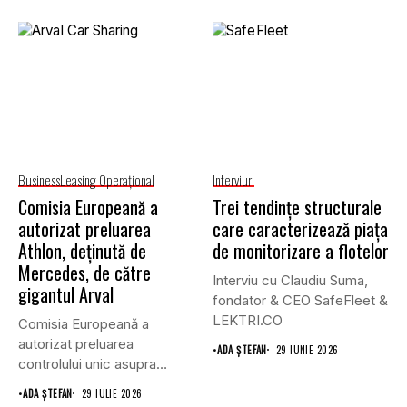
Business
Leasing Operaţional
Interviuri
Comisia Europeană a
Trei tendințe structurale
autorizat preluarea
care caracterizează piața
Athlon, deținută de
de monitorizare a flotelor
Mercedes, de către
Interviu cu Claudiu Suma,
gigantul Arval
fondator & CEO SafeFleet &
LEKTRI.CO
Comisia Europeană a
autorizat preluarea
•
ADA ȘTEFAN
29 IUNIE 2026
controlului unic asupra
companiei de leasing
•
ADA ȘTEFAN
29 IULIE 2026
Athlon...