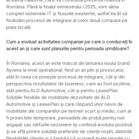
România. Până la finalul semestrului I 2025, vom alinia
complet sistemele IT și fluxurile existente, astfel încât să
finalizăm procesul de integrare al celor două companii pe
piața locală.
Cum a evoluat activitatea companiei pe care o conduceți în
acest an și care sunt planurile pentru perioada următoare?
În România, acest an este marcat de lansarea noului brand
Ayvens la nivel operațional, fiind un an plin și provocator,
atât în ceea ce privește procesul de integrare, cât și din
perspectiva rezultatelor de business, care au fost pozitive,
atât pentru ALD Automotive, cât și pentru LeasePlan.
Soluțiile flexibile de mobilitate dezvoltate de ALD
Automotive și LeasePlan și care răspund unor nevoi de
mobilitate ale companiilor pe termen scurt și mediu, cum ar
fi proiectele temporare, perioadele de probă pentru noii
angajați sau vârfurile sezoniere își continuă evoluția pozitivă
și se află printre soluțiile preferate de clienții noștri, datorită
flexibilității oferite și a faptului că acoperă toate nevoile cu