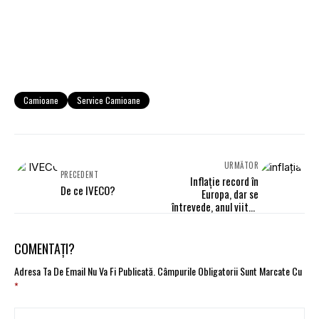
Camioane
Service Camioane
URMĂTOR
PRECEDENT
Inflație record în
De ce IVECO?
Europa, dar se
întrevede, anul viitor,
„zona de platou”.
Analiză XTB
COMENTAȚI?
Adresa Ta De Email Nu Va Fi Publicată.
Câmpurile Obligatorii Sunt Marcate Cu
*