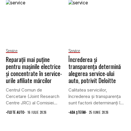
Service
Service
Reparații mai puține
Încrederea și
pentru mașinile electrice
transparența determină
și concentrate în service-
alegerea service-ului
urile afiliate mărcilor
auto, potrivit Deloitte
Centrul Comun de
Calitatea serviciilor,
Cercetare (Joint Research
încrederea și transparența
Centre JRC) al Comisiei
sunt factorii determinanți în
Europene susține...
alegerea service-ului auto,...
•
FLOTE AUTO
16 IULIE 2026
•
ADA ȘTEFAN
25 IUNIE 2026