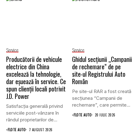
Service
Service
Producătorii de vehicule
Ghidul secțiunii „Campanii
electrice din China
de rechemare” de pe
excelează la tehnologie,
site-ul Registrului Auto
dar eșuează în service. Ce
Român
spun clienții locali potrivit
Pe site-ul RAR a fost creată
J.D. Power
secțiunea “Campanii de
rechemare”, care permite...
Satisfacția generală privind
serviciile post-vânzare în
•
FLOTE AUTO
20 IULIE 2026
rândul proprietarilor de
vehicule cu energie...
•
FLOTE AUTO
7 AUGUST 2026