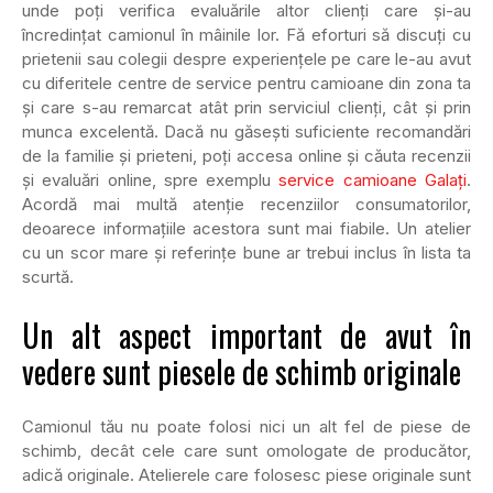
unde poți verifica evaluările altor clienți care și-au
încredințat camionul în mâinile lor. Fă eforturi să discuți cu
prietenii sau colegii despre experiențele pe care le-au avut
cu diferitele centre de service pentru camioane din zona ta
și care s-au remarcat atât prin serviciul clienți, cât și prin
munca excelentă. Dacă nu găsești suficiente recomandări
de la familie și prieteni, poți accesa online și căuta recenzii
și evaluări online, spre exemplu
service camioane Galați
.
Acordă mai multă atenție recenziilor consumatorilor,
deoarece informațiile acestora sunt mai fiabile. Un atelier
cu un scor mare și referințe bune ar trebui inclus în lista ta
scurtă.
Un alt aspect important de avut în
vedere sunt piesele de schimb originale
Camionul tău nu poate folosi nici un alt fel de piese de
schimb, decât cele care sunt omologate de producător,
adică originale. Atelierele care folosesc piese originale sunt