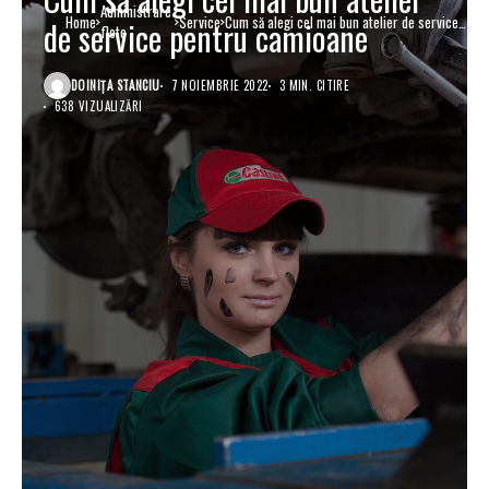
Administrare
Home
Service
Cum să alegi cel mai bun atelier de service
de service pentru camioane
flote
pentru camioane
DOINIŢA STANCIU
7 NOIEMBRIE 2022
3 MIN. CITIRE
638 VIZUALIZĂRI