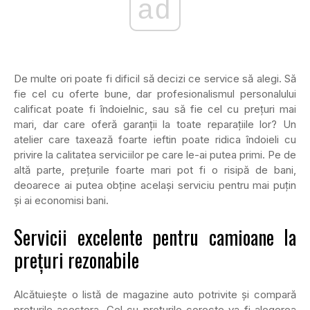
ad
De multe ori poate fi dificil să decizi ce service să alegi. Să
fie cel cu oferte bune, dar profesionalismul personalului
calificat poate fi îndoielnic, sau să fie cel cu prețuri mai
mari, dar care oferă garanții la toate reparațiile lor? Un
atelier care taxează foarte ieftin poate ridica îndoieli cu
privire la calitatea serviciilor pe care le-ai putea primi. Pe de
altă parte, prețurile foarte mari pot fi o risipă de bani,
deoarece ai putea obține același serviciu pentru mai puțin
și ai economisi bani.
Servicii excelente pentru camioane la
prețuri rezonabile
Alcătuiește o listă de magazine auto potrivite și compară
prețurile acestora. Cel cu prețurile corecte va fi alegerea