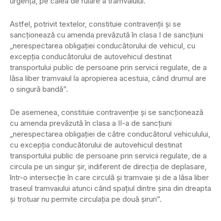
urgenţă, pe calea de rulare a tramvaiului.
Astfel, potrivit textelor, constituie contravenţii şi se
sancţionează cu amenda prevăzută în clasa I de sancţiuni
„nerespectarea obligaţiei conducătorului de vehicul, cu
excepţia conducătorului de autovehicul destinat
transportului public de persoane prin servicii regulate, de a
lăsa liber tramvaiul la apropierea acestuia, când drumul are
o singură bandă”.
De asemenea, constituie contravenţie şi se sancţionează
cu amenda prevăzută în clasa a II-a de sancţiuni
„nerespectarea obligaţiei de către conducătorul vehiculului,
cu excepţia conducătorului de autovehicul destinat
transportului public de persoane prin servicii regulate, de a
circula pe un singur şir, indiferent de direcţia de deplasare,
într-o intersecţie în care circulă şi tramvaie şi de a lăsa liber
traseul tramvaiului atunci când spaţiul dintre şina din dreapta
şi trotuar nu permite circulaţia pe două şiruri”.