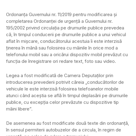
Ordonanţa Guvernului nr. 11/2019 pentru modificarea şi
completarea Ordonanţei de urgenţă a Guvernului nr.
195/2002 privind circulaţia pe drumurile publice prevedea
că, în timpul conducerii pe drumurile publice a unui vehicul
aflat în mişcare, conducătorului acestuia îi este interzisă
ţinerea în mână sau folosirea cu mâinile în orice mod a
telefonului mobil sau a oricărui dispozitiv mobil prevăzut cu
funcţia de înregistrare ori redare text, foto sau video.
Legea a fost modificată de Camera Deputaţilor prin
introducerea prevederii potrivit căreia „conducătorilor de
vehicule le este interzisă folosirea telefoanelor mobile
atunci când aceştia se află în timpul deplasării pe drumurile
publice, cu excepţia celor prevăzute cu dispozitive tip
mâini libere”.
De asemenea au fost modificate două texte din ordonanţă,
în sensul permiterii autobuzelor de a circula, în regim de