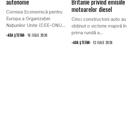
autonome
Britanie privind emisiile
motoarelor diesel
Comisia Economică pentru
Europa a Organizației
Cinci constructorii auto au
Națiunilor Unite (CEE-ONU)
obținut o victorie majoră în
a adoptat primul...
prima rundă a...
•
ADA ȘTEFAN
16 IULIE 2026
•
ADA ȘTEFAN
13 IULIE 2026