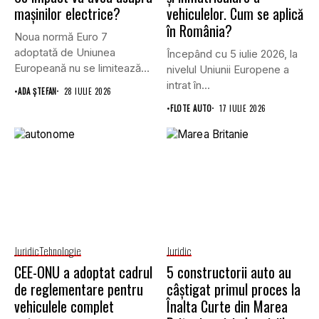
mașinilor electrice?
vehiculelor. Cum se aplică
în România?
Noua normă Euro 7
adoptată de Uniunea
Începând cu 5 iulie 2026, la
Europeană nu se limitează
nivelul Uniunii Europene a
doar...
intrat în...
•
ADA ȘTEFAN
28 IULIE 2026
•
FLOTE AUTO
17 IULIE 2026
Juridic
Tehnologie
Juridic
CEE-ONU a adoptat cadrul
5 constructorii auto au
de reglementare pentru
câștigat primul proces la
vehiculele complet
Înalta Curte din Marea