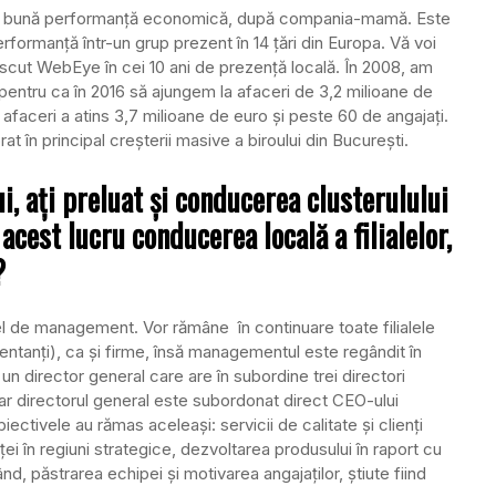
i bună performanţă economică, după compania-mamă. Este
rformanţă într-un grup prezent în 14 ţări din Europa. Vă voi
scut WebEye în cei 10 ani de prezenţă locală. În 2008, am
 pentru ca în 2016 să ajungem la afaceri de 3,2 milioane de
de afaceri a atins 3,7 milioane de euro şi peste 60 de angajaţi.
t în principal creşterii masive a biroului din Bucureşti.
, aţi preluat şi conducerea clusterulului
est lucru conducerea locală a filialelor,
?
vel de management. Vor rămâne în continuare toate filialele
zentanţi), ca şi firme, însă managementul este regândit în
 un director general care are în subordine trei directori
, iar directorul general este subordonat direct CEO-ului
ctivele au rămas aceleaşi: servicii de calitate şi clienţi
ei în regiuni strategice, dezvoltarea produsului în raport cu
ând, păstrarea echipei şi motivarea angajaţilor, ştiute fiind