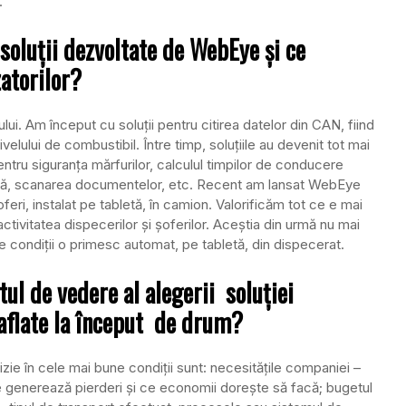
.
soluţii dezvoltate de WebEye şi ce
zatorilor?
ui. Am început cu soluţii pentru citirea datelor din CAN, fiind
ivelului de combustibil. Între timp, soluţiile au devenit tot mai
entru siguranţa mărfurilor, calculul timpilor de conducere
anţă, scanarea documentelor, etc. Recent am lansat WebEye
eri, instalat pe tabletă, în camion. Valorificăm tot ce e mai
activitatea dispecerilor şi şoferilor. Aceştia din urmă nu mai
oile condiţii o primesc automat, pe tabletă, din dispecerat.
ul de vedere al alegerii soluţiei
aflate la început de drum?
izie în cele mai bune condiţii sunt: necesităţile companiei –
e generează pierderi şi ce economii doreşte să facă; bugetul