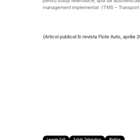
pentru soluţii telematice; tipul de autovehicu
management implementat (TMS – Transport 
(Articol publicat în revista Flote Auto, aprilie 
Levente Gall
Solutii Telematice
WebEye