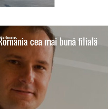
omânia cea mai bună filială
lă a Grupului