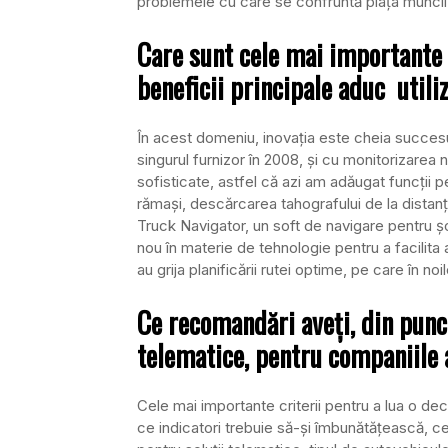
problemele cu care se confruntă piaţa muncii
Care sunt cele mai importante 
beneficii principale aduc utili
În acest domeniu, inovaţia este cheia succesul
singurul furnizor în 2008, şi cu monitorizarea n
sofisticate, astfel că azi am adăugat funcţii p
rămaşi, descărcarea tahografului de la dist
Truck Navigator, un soft de navigare pentru şof
nou în materie de tehnologie pentru a facilita 
au grija planificării rutei optime, pe care în n
Ce recomandări aveţi, din punct
telematice, pentru companiile 
Cele mai importante criterii pentru a lua o dec
ce indicatori trebuie să-şi îmbunătăţească, c