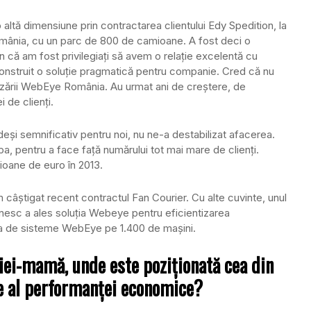
 altă dimensiune prin contractarea clientului Edy Spedition, la
omânia, cu un parc de 800 de camioane. A fost deci o
 că am fost privilegiaţi să avem o relaţie excelentă cu
 construit o soluţie pragmatică pentru companie. Cred că nu
izării WebEye România. Au urmat ani de creştere, de
 de clienţi.
 deşi semnificativ pentru noi, nu ne-a destabilizat afacerea.
a, pentru a face faţă numărului tot mai mare de clienţi.
lioane de euro în 2013.
câştigat recent contractul Fan Courier. Cu alte cuvinte, unul
mânesc a ales soluţia Webeye pentru eficientizarea
rea de sisteme WebEye pe 1.400 de maşini.
niei-mamă, unde este poziţionată cea din
e al performanţei economice?