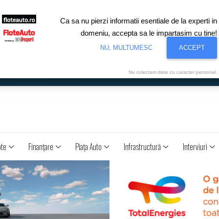
Ca sa nu pierzi informatii esentiale de la experti in
domeniu, accepta sa le impartasim cu tine!
NU, MULTUMESC
ACCEPT
Nu colectam date cu caracter personal.
ote
Finanţare
Piaţa Auto
Infrastructură
Interviuri