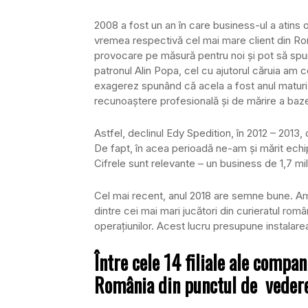
2008 a fost un an în care business-ul a atins o
vremea respectivă cel mai mare client din R
provocare pe măsură pentru noi şi pot să spun
patronul Alin Popa, cel cu ajutorul căruia am
exagerez spunând că acela a fost anul matur
recunoaştere profesională şi de mărire a bazei
Astfel, declinul Edy Spedition, în 2012 – 2013,
De fapt, în acea perioadă ne-am şi mărit echip
Cifrele sunt relevante – un business de 1,7 mi
Cel mai recent, anul 2018 are semne bune. Am 
dintre cei mai mari jucători din curieratul ro
operaţiunilor. Acest lucru presupune instala
Între cele 14 filiale ale compa
România din punctul de veder