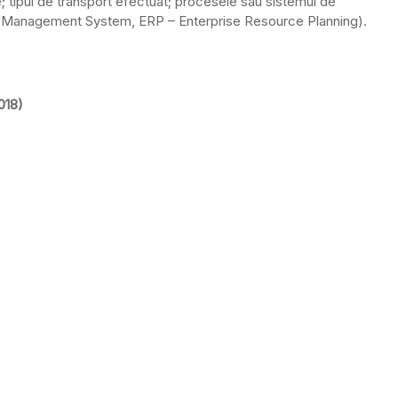
le; tipul de transport efectuat; procesele sau sistemul de
Management System, ERP – Enterprise Resource Planning).
2018)