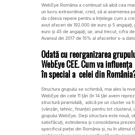
WebEye România a continuat să aibă cea ma
un lucru extraordinar, cred, să ai asemenea pe
da câteva repere pentru a înţelege cum a cre
avut afaceri de 192.000 de euro şi 5 angajaţi,
euro şi 45 de angajaţi, iar, anul trecut, cifra 
Avansul din 2017 de 15% al afacerilor s-a datora
Odată cu reorganizarea grupului
WebEye CEE. Cum va influenţa ac
în special a celei din România
Structura grupului se schimbă, mai ales la ni
WebEye din cele 11 ţări (în 14 ţări avem repre
structură piramidală, adică pe un cluster va fi
(vânzări, tehnic, finanţe) pentru tot clusterul
grupului WebEye. Deşi structura este nouă, obie
satisfăcuţi, extinderea şi consolidarea prezenţ
specificul pieţei din România şi, nu în ultimul r