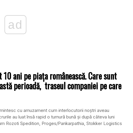
ad
t 10 ani pe piaţa românească. Care sunt
eastă perioadă, traseul companiei pe care
mi amintesc cu amuzament cum interlocutorii noştri aveau
rurile au luat însă rapid o turnură bună şi după câteva luni
um Rozoti Spedition, Proges/Pankarpathia, Stokker Logistics