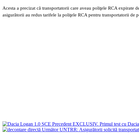
Acesta a precizat că transportatorii care aveau poliţele RCA expirate d
asigurătorii au redus tarifele la poliţele RCA pentru transportatorii de 
Precedent
EXCLUSIV. Primul test cu Dacia
Următor
UNTRR: Asigurătorii solicită transportat