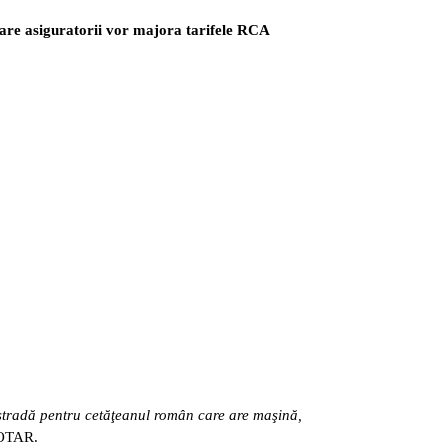
 care asiguratorii vor majora tarifele RCA
n stradă pentru cetăţeanul român care are maşină,
 COTAR.