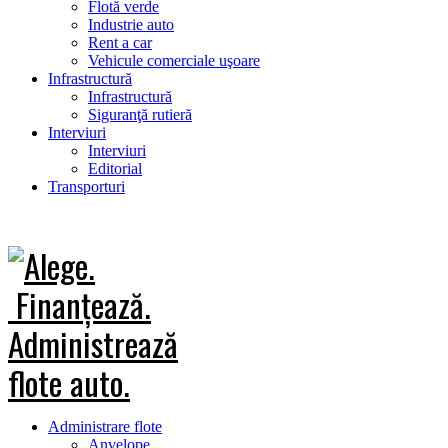
Flotă verde
Industrie auto
Rent a car
Vehicule comerciale uşoare
Infrastructură
Infrastructură
Siguranţă rutieră
Interviuri
Interviuri
Editorial
Transporturi
Administrare flote
Anvelope