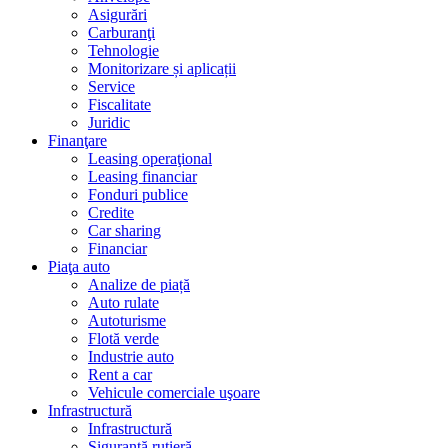
Asigurări
Carburanţi
Tehnologie
Monitorizare și aplicații
Service
Fiscalitate
Juridic
Finanţare
Leasing operaţional
Leasing financiar
Fonduri publice
Credite
Car sharing
Financiar
Piaţa auto
Analize de piață
Auto rulate
Autoturisme
Flotă verde
Industrie auto
Rent a car
Vehicule comerciale uşoare
Infrastructură
Infrastructură
Siguranţă rutieră