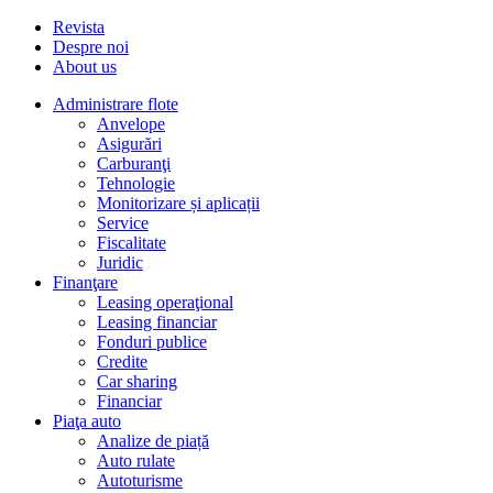
Revista
Despre noi
About us
Administrare flote
Anvelope
Asigurări
Carburanţi
Tehnologie
Monitorizare și aplicații
Service
Fiscalitate
Juridic
Finanţare
Leasing operaţional
Leasing financiar
Fonduri publice
Credite
Car sharing
Financiar
Piaţa auto
Analize de piață
Auto rulate
Autoturisme