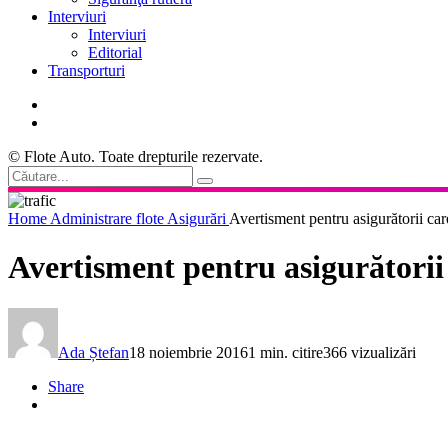
Interviuri
Interviuri
Editorial
Transporturi
© Flote Auto. Toate drepturile rezervate.
Home
Administrare flote
Asigurări
Avertisment pentru asigurătorii 
Avertisment pentru asigurători
Ada Ștefan
18 noiembrie 2016
1 min. citire
366 vizualizări
Share