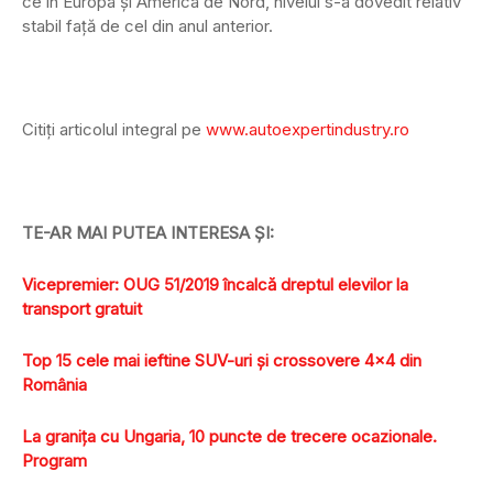
ce în Europa şi America de Nord, nivelul s-a dovedit relativ
stabil faţă de cel din anul anterior.
Citiţi articolul integral pe
www.autoexpertindustry.ro
TE-AR MAI PUTEA INTERESA ŞI:
Vicepremier: OUG 51/2019 încalcă dreptul elevilor la
transport gratuit
Top 15 cele mai ieftine SUV-uri și crossovere 4×4 din
România
La graniţa cu Ungaria, 10 puncte de trecere ocazionale.
Program