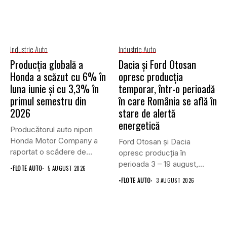
Industrie Auto
Industrie Auto
Producția globală a
Dacia și Ford Otosan
Honda a scăzut cu 6% în
opresc producția
luna iunie și cu 3,3% în
temporar, într-o perioadă
primul semestru din
în care România se află în
2026
stare de alertă
energetică
Producătorul auto nipon
Honda Motor Company a
Ford Otosan și Dacia
raportat o scădere de
opresc producția în
6,1%...
perioada 3 – 19 august,...
•
FLOTE AUTO
5 AUGUST 2026
•
FLOTE AUTO
3 AUGUST 2026