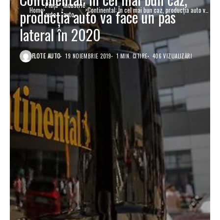
Piaţa
Industrie
Home
Continental: În cel mai bun caz, producţia auto va
producţia auto va face un pas
auto
auto
face un pas lateral în 2020
lateral în 2020
FLOTE AUTO
19 NOIEMBRIE 2019
1 MIN. CITIRE
406 VIZUALIZĂRI