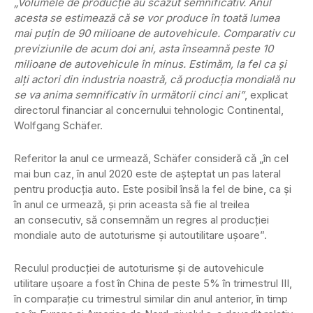
„Volumele de producţie au scăzut semnificativ. Anul
acesta se estimează că se vor produce în toată lumea
mai puţin de 90 milioane de autovehicule. Comparativ cu
previziunile de acum doi ani, asta înseamnă peste 10
milioane de autovehicule în minus. Estimăm, la fel ca şi
alţi actori din industria noastră, că producţia mondială nu
se va anima semnificativ în următorii cinci ani”
, explicat
directorul financiar al concernului tehnologic Continental,
Wolfgang Schäfer.
Referitor la anul ce urmează, Schäfer consideră că „în cel
mai bun caz, în anul 2020 este de aşteptat un pas lateral
pentru producţia auto. Este posibil însă la fel de bine, ca şi
în anul ce urmează, şi prin aceasta să fie al treilea
an consecutiv, să consemnăm un regres al producţiei
mondiale auto de autoturisme şi autoutilitare uşoare”.
Reculul producţiei de autoturisme şi de autovehicule
utilitare uşoare a fost în China de peste 5% în trimestrul III,
în comparaţie cu trimestrul similar din anul anterior, în timp