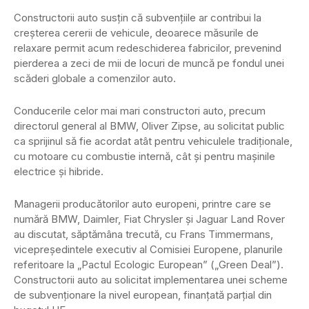
Constructorii auto susţin că subvenţiile ar contribui la
creşterea cererii de vehicule, deoarece măsurile de
relaxare permit acum redeschiderea fabricilor, prevenind
pierderea a zeci de mii de locuri de muncă pe fondul unei
scăderi globale a comenzilor auto.
Conducerile celor mai mari constructori auto, precum
directorul general al BMW, Oliver Zipse, au solicitat public
ca sprijinul să fie acordat atât pentru vehiculele tradiţionale,
cu motoare cu combustie internă, cât şi pentru maşinile
electrice şi hibride.
Managerii producătorilor auto europeni, printre care se
numără BMW, Daimler, Fiat Chrysler şi Jaguar Land Rover
au discutat, săptămâna trecută, cu Frans Timmermans,
vicepreşedintele executiv al Comisiei Europene, planurile
referitoare la „Pactul Ecologic European” („Green Deal”).
Constructorii auto au solicitat implementarea unei scheme
de subvenţionare la nivel european, finanţată parţial din