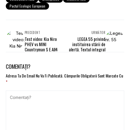
Pactul Ecologic European
PRECEDENT
URMĂTOR
Test video: Kia Niro
LEGEA 55 privind
PHEV vs MINI
instituirea stării de
Countryman S E All4
alertă. Textul integral
COMENTAȚI?
Adresa Ta De Email Nu Va Fi Publicată.
Câmpurile Obligatorii Sunt Marcate Cu
*