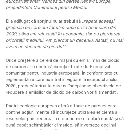
europarlamentar francez din partea Renew Europe,
preşedintele Comitetului pentru Mediu
.
El a adăugat că sprijinul nu ar trebui să
„repete aceeaşi
greşeală pe care am făcut-o după criza financiară din
2009, când am reinvestit în economie, dar cu pierderea
priorităţii mediului. Am pierdut un deceniu. Astăzi, nu mai
avem un deceniu de pierdut”
.
Orice creştere a cererii de maşini cu emisii mari de dioxid
de carbon ar fi contrară direcţiei fixate de Executivul
comunitar pentru industria europeană. În conformitate cu
reglementările care au intrat în vigoare la începutul anului
2020, producătorii auto care nu îndeplinesc obiectivele de
reducere a emisiilor de dioxid de carbon vor fi amendaţi.
Pactul ecologic european oferă o foaie de parcurs care
conţine acţiuni menite să încurajeze utilizarea eficientă a
resurselor prin trecerea la o economie circulară curată şi să
pună capăt schimbărilor climatice, să inverseze declinul