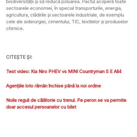
biodiversităţii şi să reducă poluarea. Pactul acoperă toate
sectoarele economiei, în special transporturile, energia,
agricultura, clădirile şi sectoarele industriale, de exemplu
cele ale siderurgiei, cimentului, TIC, textilelor şi produselor
chimice.
CITEŞTE ŞI:
Test video: Kia Niro PHEV vs MINI Countryman S E All4
Agențiile loto rămân închise până la noi ordine
Noile reguli de călătorie cu trenul. Pe peron se va permite
doar accesul persoanelor cu bilet