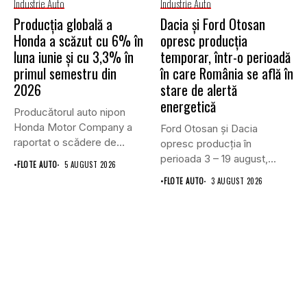
Industrie Auto
Industrie Auto
Producția globală a
Dacia și Ford Otosan
Honda a scăzut cu 6% în
opresc producția
luna iunie și cu 3,3% în
temporar, într-o perioadă
primul semestru din
în care România se află în
2026
stare de alertă
energetică
Producătorul auto nipon
Honda Motor Company a
Ford Otosan și Dacia
raportat o scădere de
opresc producția în
6,1%...
perioada 3 – 19 august,...
•
FLOTE AUTO
5 AUGUST 2026
•
FLOTE AUTO
3 AUGUST 2026