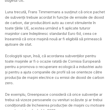
bugetul UE.
Luna trecută, Frans Timmermans a susţinut că orice pachet
de subvenţii trebuie acordat în funcţie de emisiile de dioxid
de carbon, dar producătorii auto au cerut stimulente în
toate ţările UE, acestea urmând a fi aplicate tuturor
maşinilor care îndeplinesc standardul Euro 6d, ceea ce
înseamnă că orice maşină nouă ar fi eligibilă să primească
ajutoare de stat.
Ecologiştii spun, însă, că acordarea subvenţiilor pentru
toate maşinile ar fi o ocazie ratată de Comisia Europeană
pentru a promova o recuperare ecologică a industriei auto
şi pentru a ajuta companiile de profil să se orienteze către
producţia de maşini electrice cu emisii de dioxid de carbon
zero.
De exemplu, Greenpeace consideră că orice subvenţie ar
trebui să vizeze persoanele cu venituri scăzute şi ar trebui
condiţionată de încheierea producţiei de maşini cu motoare