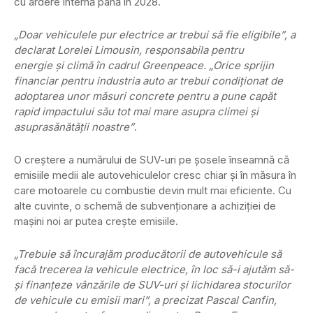
cu ardere internă până în 2028.
„Doar vehiculele pur electrice ar trebui să fie eligibile”, a
declarat Lorelei Limousin, responsabila pentru
energie şi climă în cadrul Greenpeace. „Orice sprijin
financiar pentru industria auto ar trebui condiţionat de
adoptarea unor măsuri concrete pentru a pune capăt
rapid impactului său tot mai mare asupra climei şi
asuprasănătăţii noastre”
.
O creştere a numărului de SUV-uri pe şosele înseamnă că
emisiile medii ale autovehiculelor cresc chiar şi în măsura în
care motoarele cu combustie devin mult mai eficiente. Cu
alte cuvinte, o schemă de subvenţionare a achiziţiei de
maşini noi ar putea creşte emisiile.
„Trebuie să încurajăm producătorii de autovehicule să
facă trecerea la vehicule electrice, în loc să-i ajutăm să-
şi finanţeze vânzările de SUV-uri şi lichidarea stocurilor
de vehicule cu emisii mari”, a precizat Pascal Canfin,