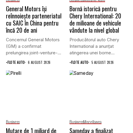
General Motors își
Bornă istorică pentru
reînnoiește parteneriatul
Chery International: 20
cu SAIC în China pentru
de milioane de vehicule
încă 20 de ani
vândute la nivel global
Concernul General Motors
Producătorul auto Chery
(GM) a confirmat
International a anunțat
prelungirea joint-venture-
atingerea unei borne
ului său cu grupul chinez...
istorice în industria...
•
FLOTE AUTO
6 AUGUST 2026
•
FLOTE AUTO
5 AUGUST 2026
Business
Business
Miscellanea
Mutare de 1 miliard de
Sameday a finalizat