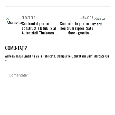
PRECEDENT
URMĂTOR
Contractul pentru
Cinci oferte pentru un
construcţia lotului 2 al
nou drum expres, Satu
Autostrăzii Timişoara -
Mare - granița cu
Moraviţa intră în
Ungaria (Oar)
procedură de licitaţie
COMENTAȚI?
Adresa Ta De Email Nu Va Fi Publicată.
Câmpurile Obligatorii Sunt Marcate Cu
*