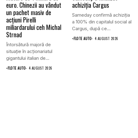
euro. Chinezii au vândut
achiziția Cargus
un pachet masiv de
Sameday confirmă achiziția
acțiuni Pirelli
a 100% din capitalul social al
miliardarului ceh Michal
Cargus, după ce...
Strnad
•
FLOTE AUTO
4 AUGUST 2026
Întorsătură majoră de
situație în acționariatul
gigantului italian de
anvelope Pirelli.
•
FLOTE AUTO
4 AUGUST 2026
Conglomeratul...