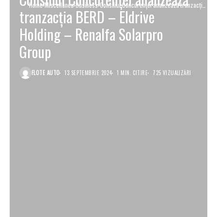
Home
Miscellanea
Business
Consiliul Concurenţei analizează tranzacţia
tranzacţia BERD – Eldrive
BERD – Eldrive Holding – Renalfa Solarpro
Group
Holding – Renalfa Solarpro
Group
FLOTE AUTO
13 SEPTEMBRIE 2024
1 MIN. CITIRE
725 VIZUALIZĂRI