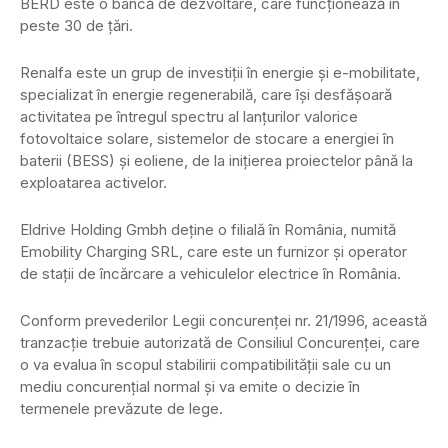
BERD este o bancă de dezvoltare, care funcţionează în
peste 30 de ţări.
Renalfa este un grup de investiţii în energie şi e-mobilitate,
specializat în energie regenerabilă, care îşi desfăşoară
activitatea pe întregul spectru al lanţurilor valorice
fotovoltaice solare, sistemelor de stocare a energiei în
baterii (BESS) şi eoliene, de la iniţierea proiectelor până la
exploatarea activelor.
Eldrive Holding Gmbh deţine o filială în România, numită
Emobility Charging SRL, care este un furnizor şi operator
de staţii de încărcare a vehiculelor electrice în România.
Conform prevederilor Legii concurenţei nr. 21/1996, această
tranzacţie trebuie autorizată de Consiliul Concurenţei, care
o va evalua în scopul stabilirii compatibilităţii sale cu un
mediu concurenţial normal şi va emite o decizie în
termenele prevăzute de lege.