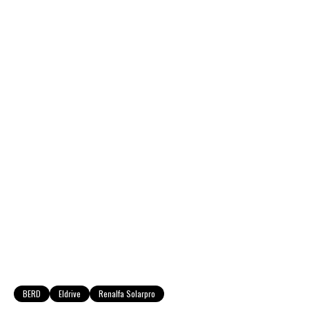
BERD
Eldrive
Renalfa Solarpro