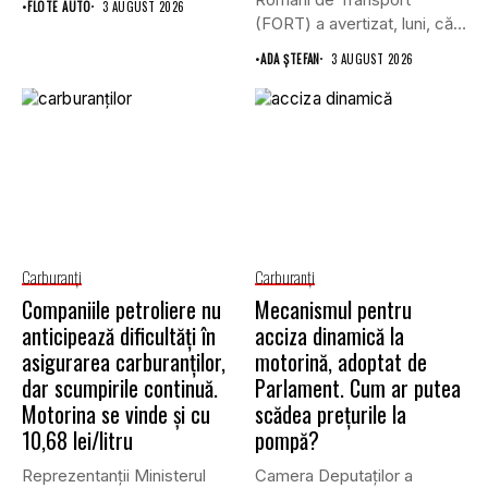
•
FLOTE AUTO
3 AUGUST 2026
(FORT) a avertizat, luni, că,
în timp...
•
ADA ȘTEFAN
3 AUGUST 2026
Carburanţi
Carburanţi
Companiile petroliere nu
Mecanismul pentru
anticipează dificultăți în
acciza dinamică la
asigurarea carburanților,
motorină, adoptat de
dar scumpirile continuă.
Parlament. Cum ar putea
Motorina se vinde și cu
scădea prețurile la
10,68 lei/litru
pompă?
Reprezentanții Ministerul
Camera Deputaților a