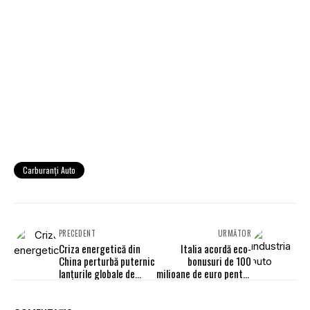
Carburanţi Auto
PRECEDENT
URMĂTOR
Criza energetică din
Italia acordă eco-
China perturbă puternic
bonusuri de 100
lanţurile globale de
milioane de euro pentru
aprovizionare
mașini cu emisii reduse