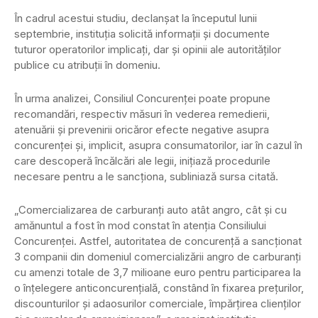
În cadrul acestui studiu, declanşat la începutul lunii
septembrie, instituţia solicită informaţii şi documente
tuturor operatorilor implicaţi, dar şi opinii ale autorităţilor
publice cu atribuţii în domeniu.
În urma analizei, Consiliul Concurenţei poate propune
recomandări, respectiv măsuri în vederea remedierii,
atenuării şi prevenirii oricăror efecte negative asupra
concurenţei şi, implicit, asupra consumatorilor, iar în cazul în
care descoperă încălcări ale legii, iniţiază procedurile
necesare pentru a le sancţiona, subliniază sursa citată.
„Comercializarea de carburanţi auto atât angro, cât şi cu
amănuntul a fost în mod constat în atenţia Consiliului
Concurenţei. Astfel, autoritatea de concurenţă a sancţionat
3 companii din domeniul comercializării angro de carburanţi
cu amenzi totale de 3,7 milioane euro pentru participarea la
o înţelegere anticoncurenţială, constând în fixarea preţurilor,
discounturilor şi adaosurilor comerciale, împărţirea clienţilor