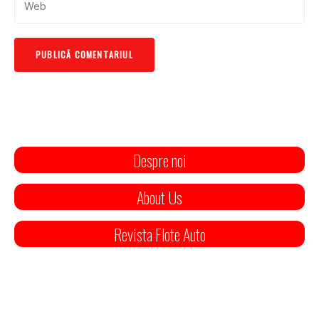
Despre noi
About Us
Revista Flote Auto