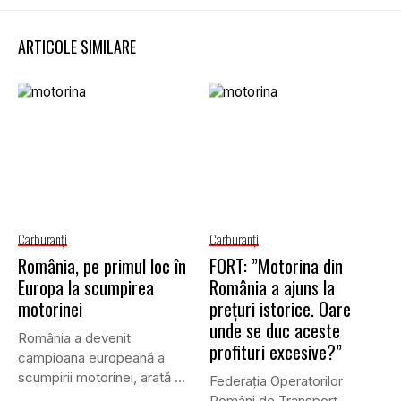
ARTICOLE SIMILARE
Carburanţi
Carburanţi
România, pe primul loc în
FORT: ”Motorina din
Europa la scumpirea
România a ajuns la
motorinei
prețuri istorice. Oare
unde se duc aceste
România a devenit
profituri excesive?”
campioana europeană a
scumpirii motorinei, arată o
Federația Operatorilor
analiză realizată...
Români de Transport