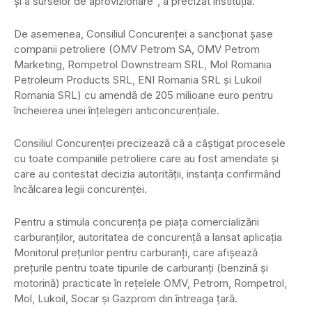
şi a surselor de aprovizionare”, a precizat instituția.
De asemenea, Consiliul Concurenţei a sancţionat şase
companii petroliere (OMV Petrom SA, OMV Petrom
Marketing, Rompetrol Downstream SRL, Mol Romania
Petroleum Products SRL, ENI Romania SRL şi Lukoil
Romania SRL) cu amendă de 205 milioane euro pentru
încheierea unei înţelegeri anticoncurenţiale.
Consiliul Concurenţei precizează că a câştigat procesele
cu toate companiile petroliere care au fost amendate şi
care au contestat decizia autorităţii, instanţa confirmând
încălcarea legii concurenţei.
Pentru a stimula concurenţa pe piaţa comercializării
carburanţilor, autoritatea de concurenţă a lansat aplicaţia
Monitorul preţurilor pentru carburanţi, care afişează
preţurile pentru toate tipurile de carburanţi (benzină şi
motorină) practicate în reţelele OMV, Petrom, Rompetrol,
Mol, Lukoil, Socar şi Gazprom din întreaga ţară.