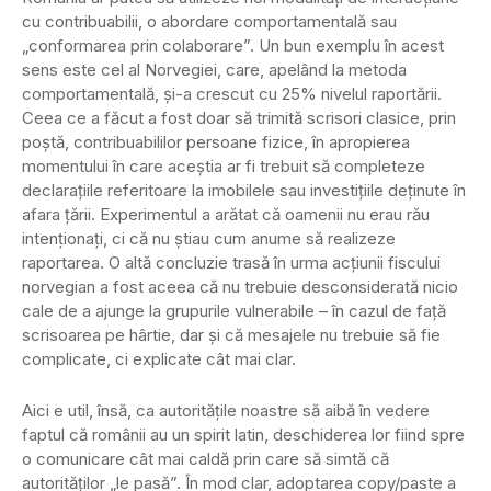
cu contribuabilii, o abordare comportamentală sau
„conformarea prin colaborare”. Un bun exemplu în acest
sens este cel al Norvegiei, care, apelând la metoda
comportamentală, și-a crescut cu 25% nivelul raportării.
Ceea ce a făcut a fost doar să trimită scrisori clasice, prin
poștă, contribuabililor persoane fizice, în apropierea
momentului în care aceștia ar fi trebuit să completeze
declarațiile referitoare la imobilele sau investițiile deținute în
afara țării. Experimentul a arătat că oamenii nu erau rău
intenționați, ci că nu știau cum anume să realizeze
raportarea. O altă concluzie trasă în urma acțiunii fiscului
norvegian a fost aceea că nu trebuie desconsiderată nicio
cale de a ajunge la grupurile vulnerabile – în cazul de față
scrisoarea pe hârtie, dar și că mesajele nu trebuie să fie
complicate, ci explicate cât mai clar.
Aici e util, însă, ca autoritățile noastre să aibă în vedere
faptul că românii au un spirit latin, deschiderea lor fiind spre
o comunicare cât mai caldă prin care să simtă că
autorităților „le pasă”. În mod clar, adoptarea copy/paste a