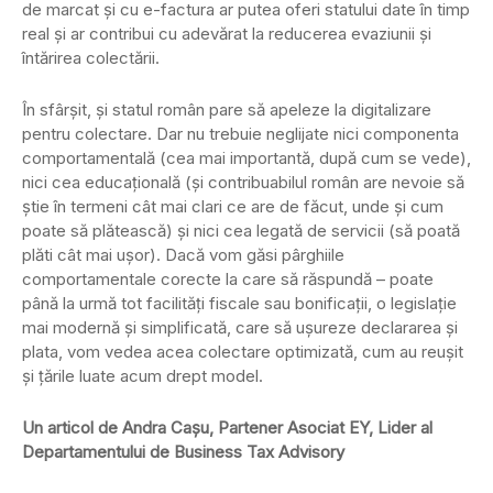
de marcat și cu e-factura ar putea oferi statului date în timp
real și ar contribui cu adevărat la reducerea evaziunii și
întărirea colectării.
În sfârșit, și statul român pare să apeleze la digitalizare
pentru colectare. Dar nu trebuie neglijate nici componenta
comportamentală (cea mai importantă, după cum se vede),
nici cea educațională (și contribuabilul român are nevoie să
știe în termeni cât mai clari ce are de făcut, unde și cum
poate să plătească) și nici cea legată de servicii (să poată
plăti cât mai ușor). Dacă vom găsi pârghiile
comportamentale corecte la care să răspundă – poate
până la urmă tot facilități fiscale sau bonificații, o legislație
mai modernă și simplificată, care să ușureze declararea și
plata, vom vedea acea colectare optimizată, cum au reușit
și țările luate acum drept model.
Un articol de Andra Cașu, Partener Asociat EY, Lider al
Departamentului de Business Tax Advisory