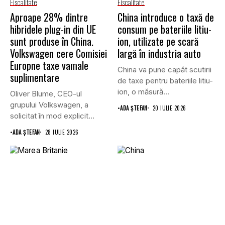
Fiscalitate
Fiscalitate
Aproape 28% dintre
China introduce o taxă de
hibridele plug-in din UE
consum pe bateriile litiu-
sunt produse în China.
ion, utilizate pe scară
Volkswagen cere Comisiei
largă în industria auto
Europne taxe vamale
China va pune capăt scutirii
suplimentare
de taxe pentru bateriile litiu-
ion, o măsură...
Oliver Blume, CEO-ul
grupului Volkswagen, a
•
ADA ȘTEFAN
20 IULIE 2026
solicitat în mod explicit
Uniunii Europene...
•
ADA ȘTEFAN
28 IULIE 2026