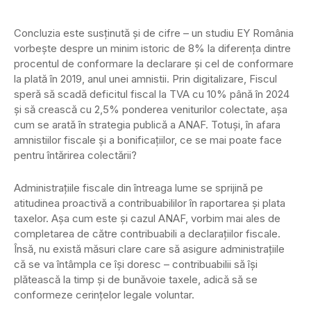
Concluzia este susținută și de cifre – un studiu EY România
vorbește despre un minim istoric de 8% la diferența dintre
procentul de conformare la declarare și cel de conformare
la plată în 2019, anul unei amnistii. Prin digitalizare, Fiscul
speră să scadă deficitul fiscal la TVA cu 10% până în 2024
și să crească cu 2,5% ponderea veniturilor colectate, așa
cum se arată în strategia publică a ANAF. Totuși, în afara
amnistiilor fiscale și a bonificațiilor, ce se mai poate face
pentru întărirea colectării?
Administrațiile fiscale din întreaga lume se sprijină pe
atitudinea proactivă a contribuabililor în raportarea și plata
taxelor. Așa cum este și cazul ANAF, vorbim mai ales de
completarea de către contribuabili a declarațiilor fiscale.
Însă, nu există măsuri clare care să asigure administrațiile
că se va întâmpla ce își doresc – contribuabilii să își
plătească la timp și de bunăvoie taxele, adică să se
conformeze cerințelor legale voluntar.