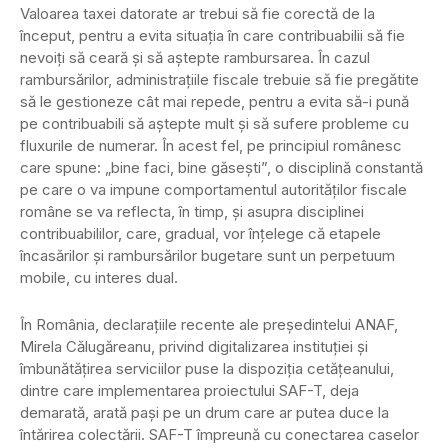
Valoarea taxei datorate ar trebui să fie corectă de la
început, pentru a evita situația în care contribuabilii să fie
nevoiți să ceară și să aștepte rambursarea. În cazul
rambursărilor, administrațiile fiscale trebuie să fie pregătite
să le gestioneze cât mai repede, pentru a evita să-i pună
pe contribuabili să aștepte mult și să sufere probleme cu
fluxurile de numerar. În acest fel, pe principiul românesc
care spune: „bine faci, bine găsești”, o disciplină constantă
pe care o va impune comportamentul autorităților fiscale
române se va reflecta, în timp, și asupra disciplinei
contribuabililor, care, gradual, vor înțelege că etapele
încasărilor şi rambursărilor bugetare sunt un perpetuum
mobile, cu interes dual.
În România, declarațiile recente ale președintelui ANAF,
Mirela Călugăreanu, privind digitalizarea instituției și
îmbunătățirea serviciilor puse la dispoziția cetățeanului,
dintre care implementarea proiectului SAF-T, deja
demarată, arată pași pe un drum care ar putea duce la
întărirea colectării. SAF-T împreună cu conectarea caselor