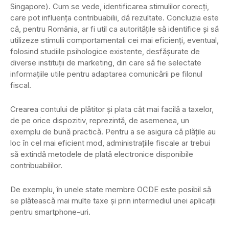
Singapore). Cum se vede, identificarea stimulilor corecți,
care pot influența contribuabilii, dă rezultate. Concluzia este
că, pentru România, ar fi util ca autoritățile să identifice și să
utilizeze stimulii comportamentali cei mai eficienți, eventual,
folosind studiile psihologice existente, desfășurate de
diverse instituții de marketing, din care să fie selectate
informațiile utile pentru adaptarea comunicării pe filonul
fiscal.
Crearea contului de plătitor și plata cât mai facilă a taxelor,
de pe orice dispozitiv, reprezintă, de asemenea, un
exemplu de bună practică. Pentru a se asigura că plățile au
loc în cel mai eficient mod, administrațiile fiscale ar trebui
să extindă metodele de plată electronice disponibile
contribuabililor.
De exemplu, în unele state membre OCDE este posibil să
se plătească mai multe taxe și prin intermediul unei aplicații
pentru smartphone-uri.