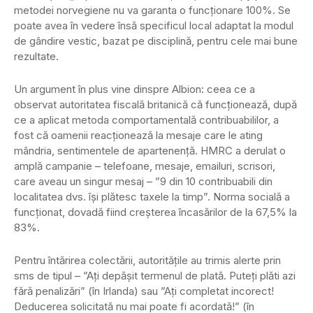
metodei norvegiene nu va garanta o funcționare 100%. Se
poate avea în vedere însă specificul local adaptat la modul
de gândire vestic, bazat pe disciplină, pentru cele mai bune
rezultate.
Un argument în plus vine dinspre Albion: ceea ce a
observat autoritatea fiscală britanică că funcționează, după
ce a aplicat metoda comportamentală contribuabililor, a
fost că oamenii reacționează la mesaje care le ating
mândria, sentimentele de apartenență. HMRC a derulat o
amplă campanie – telefoane, mesaje, emailuri, scrisori,
care aveau un singur mesaj – ”9 din 10 contribuabili din
localitatea dvs. își plătesc taxele la timp”. Norma socială a
funcționat, dovadă fiind creșterea încasărilor de la 67,5% la
83%.
Pentru întărirea colectării, autoritățile au trimis alerte prin
sms de tipul – ”Ați depășit termenul de plată. Puteți plăti azi
fără penalizări” (în Irlanda) sau ”Ați completat incorect!
Deducerea solicitată nu mai poate fi acordată!” (în