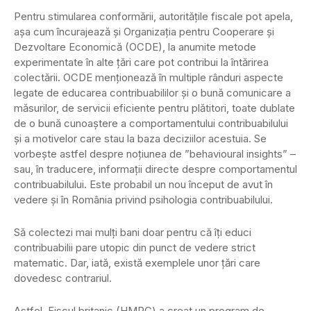
Pentru stimularea conformării, autoritățile fiscale pot apela,
așa cum încurajează și Organizația pentru Cooperare și
Dezvoltare Economică (OCDE), la anumite metode
experimentate în alte țări care pot contribui la întărirea
colectării. OCDE menționează în multiple rânduri aspecte
legate de educarea contribuabililor și o bună comunicare a
măsurilor, de servicii eficiente pentru plătitori, toate dublate
de o bună cunoaștere a comportamentului contribuabilului
și a motivelor care stau la baza deciziilor acestuia. Se
vorbește astfel despre noțiunea de ”behavioural insights” –
sau, în traducere, informații directe despre comportamentul
contribuabilului. Este probabil un nou început de avut în
vedere și în România privind psihologia contribuabilului.
Să colectezi mai mulți bani doar pentru că îți educi
contribuabilii pare utopic din punct de vedere strict
matematic. Dar, iată, există exemplele unor țări care
dovedesc contrariul.
Astfel, Fiscul britanic (HMRC) a creat un program de