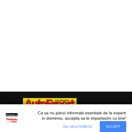
Ca sa nu pierzi informatii esentiale de la experti
in domeniu, accepta sa le impartasim cu tine!
Situl nostru utilizeaza cookies. Ce inseamna
© Flote Auto. Toate drepturile rezervate.
Accept
NU, MULTUMESC
ACCEPT
cookie?
Aflati mai mult...
Editorial
Asigurări
Fiscalitate
Juridic
Financiar
Analize De Piață
Transporturi