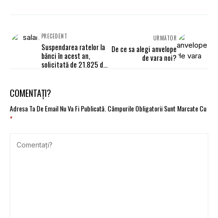
PRECEDENT
URMĂTOR
Suspendarea ratelor la
De ce sa alegi anvelope
bănci în acest an,
de vara noi?
solicitată de 21.825 de
persoane fizice și
juridice
COMENTAȚI?
Adresa Ta De Email Nu Va Fi Publicată.
Câmpurile Obligatorii Sunt Marcate Cu
*