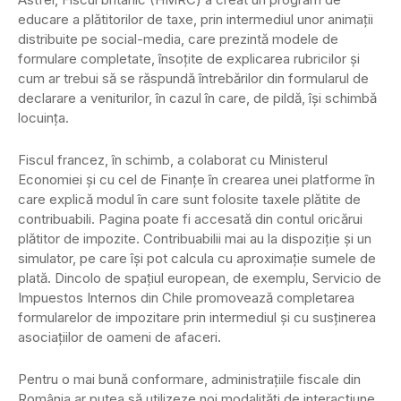
educare a plătitorilor de taxe, prin intermediul unor animații
distribuite pe social-media, care prezintă modele de
formulare completate, însoțite de explicarea rubricilor și
cum ar trebui să se răspundă întrebărilor din formularul de
declarare a veniturilor, în cazul în care, de pildă, își schimbă
locuința.
Fiscul francez, în schimb, a colaborat cu Ministerul
Economiei și cu cel de Finanțe în crearea unei platforme în
care explică modul în care sunt folosite taxele plătite de
contribuabili. Pagina poate fi accesată din contul oricărui
plătitor de impozite. Contribuabilii mai au la dispoziție și un
simulator, pe care își pot calcula cu aproximație sumele de
plată. Dincolo de spațiul european, de exemplu, Servicio de
Impuestos Internos din Chile promovează completarea
formularelor de impozitare prin intermediul și cu susținerea
asociațiilor de oameni de afaceri.
Pentru o mai bună conformare, administrațiile fiscale din
România ar putea să utilizeze noi modalități de interacțiune