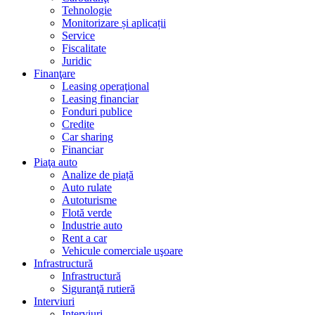
Tehnologie
Monitorizare și aplicații
Service
Fiscalitate
Juridic
Finanţare
Leasing operaţional
Leasing financiar
Fonduri publice
Credite
Car sharing
Financiar
Piaţa auto
Analize de piață
Auto rulate
Autoturisme
Flotă verde
Industrie auto
Rent a car
Vehicule comerciale uşoare
Infrastructură
Infrastructură
Siguranţă rutieră
Interviuri
Interviuri