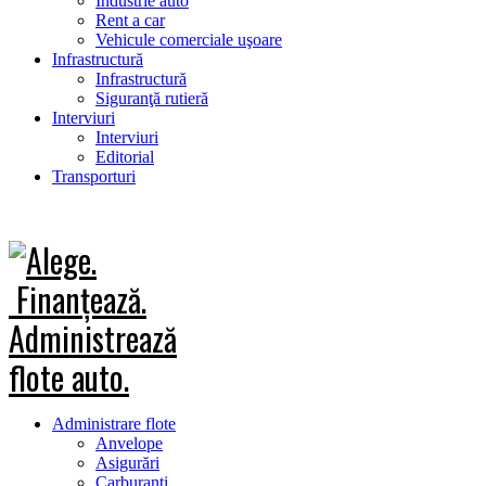
Industrie auto
Rent a car
Vehicule comerciale uşoare
Infrastructură
Infrastructură
Siguranţă rutieră
Interviuri
Interviuri
Editorial
Transporturi
Administrare flote
Anvelope
Asigurări
Carburanţi