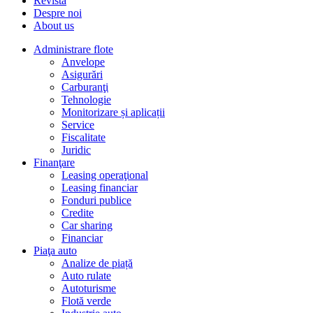
Revista
Despre noi
About us
Administrare flote
Anvelope
Asigurări
Carburanţi
Tehnologie
Monitorizare și aplicații
Service
Fiscalitate
Juridic
Finanţare
Leasing operaţional
Leasing financiar
Fonduri publice
Credite
Car sharing
Financiar
Piaţa auto
Analize de piață
Auto rulate
Autoturisme
Flotă verde