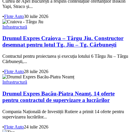
Curtea de Apel București a respins contestațiile ofertanților Biskon
Yapi, Straco și...
•
Flote Auto
30 iulie 2026
Infrastructură
Drumul Expres Craiova – Târgu Jiu. Constructor
desemnat pentru lotul Tg. Jiu – Tg. Cărbunești
Contractul pentru proiectarea și execuția lotului 6 Târgu Jiu – Târgu
Cărbunești,...
•
Flote Auto
28 iulie 2026
Infrastructură
Drumul Expres Bacău-Piatra Neamț. 14 oferte
pentru contractul de supervizare a lucrărilor
Compania Națională de Investiții Rutiere a primit 14 oferte pentru
supervizarea lucrărilor...
•
Flote Auto
24 iulie 2026