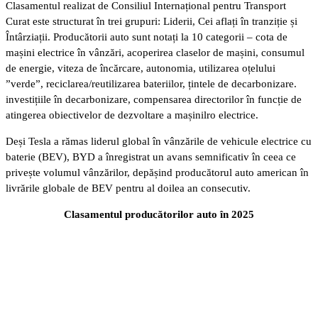
Clasamentul realizat de Consiliul Internațional pentru Transport
Curat este structurat în trei grupuri: Liderii, Cei aflați în tranziție și
Întârziații. Producătorii auto sunt notați la 10 categorii – cota de
mașini electrice în vânzări, acoperirea claselor de mașini, consumul
de energie, viteza de încărcare, autonomia, utilizarea oțelului
”verde”, reciclarea/reutilizarea bateriilor, țintele de decarbonizare.
investițiile în decarbonizare, compensarea directorilor în funcție de
atingerea obiectivelor de dezvoltare a mașinilro electrice.
Deși Tesla a rămas liderul global în vânzările de vehicule electrice cu
baterie (BEV), BYD a înregistrat un avans semnificativ în ceea ce
privește volumul vânzărilor, depășind producătorul auto american în
livrările globale de BEV pentru al doilea an consecutiv.
Clasamentul producătorilor auto în 2025