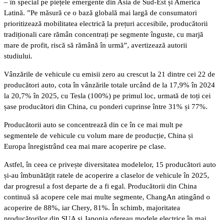
– în special pe piețele emergente din Asia de Sud-Est și America
Latină. ”Pe măsură ce o bază globală mai largă de consumatori
prioritizează mobilitatea electrică la prețuri accesibile, producătorii
tradiționali care rămân concentrați pe segmente înguste, cu marjă
mare de profit, riscă să rămână în urmă”, avertizează autorii
studiului.
Vânzările de vehicule cu emisii zero au crescut la 21 dintre cei 22 de
producători auto, cota în vânzările totale urcând de la 17,9% în 2024
la 20,7% în 2025, cu Tesla (100%) pe primul loc, urmată de toți cei
șase producători din China, cu ponderi cuprinse între 31% și 77%.
Producătorii auto se concentrează din ce în ce mai mult pe
segmentele de vehicule cu volum mare de producție, China și
Europa înregistrând cea mai mare acoperire pe clase.
Astfel, în ceea ce privește diversitatea modelelor, 15 producători auto
și-au îmbunătățit ratele de acoperire a claselor de vehicule în 2025,
dar progresul a fost departe de a fi egal. Producătorii din China
continuă să acopere cele mai multe segmente, ChangAn atingând o
acoperire de 88%, iar Chery, 81%. În schimb, majoritatea
producătorilor din SUA și Japonia ofereau modele electrice în mai