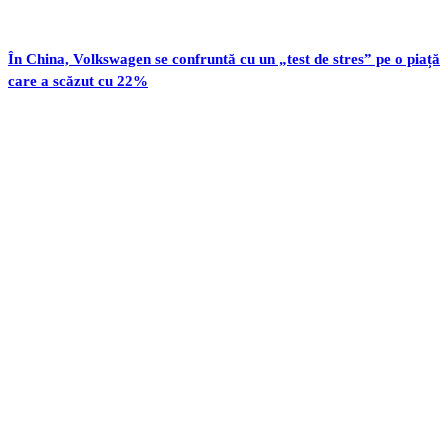
În China, Volkswagen se confruntă cu un „test de stres” pe o piață
care a scăzut cu 22%