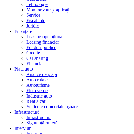
Tehnologie
Monitorizare și aplicații
Service
Fiscalitate
Juridic
Finanţare
Leasing operaţional
Leasing financiar
Fonduri publice
Credite
Car sharing
Financiar
Piaţa auto
Analize de piață
Auto rulate
Autoturisme
Flotă verde
Industrie auto
Rent a car
Vehicule comerciale uşoare
Infrastructură
Infrastructură
Siguranţă rutieră
Interviuri
Interviuri