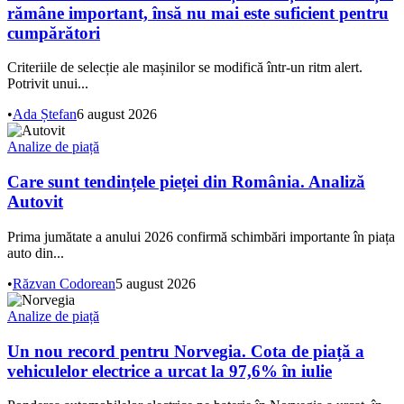
rămâne important, însă nu mai este suficient pentru
cumpărători
Criteriile de selecție ale mașinilor se modifică într-un ritm alert.
Potrivit unui...
•
Ada Ștefan
6 august 2026
Analize de piață
Care sunt tendințele pieței din România. Analiză
Autovit
Prima jumătate a anului 2026 confirmă schimbări importante în piața
auto din...
•
Răzvan Codorean
5 august 2026
Analize de piață
Un nou record pentru Norvegia. Cota de piață a
vehiculelor electrice a urcat la 97,6% în iulie