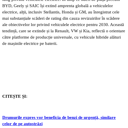
BYD, Geely și SAIC își extind amprenta globală a vehiculelor
electrice, alții, inclusiv Stellantis, Honda și GM, au înregistrat cele
mai substanțiale scăderi de rating din cauza revizuirilor în scădere
ale obiectivelor lor privind vehiculele electrice pentru 2030. Această
tendință, care se extinde și la Renault, VW și Kia, reflectă o orientare
către platforme de producție universale, cu vehicule hibride alături
de mașinile electrice pe baterii.
CITEȘTE ȘI:
Drumurile expres vor beneficia de benzi de urgență, similare
celor de pe autostrăzi