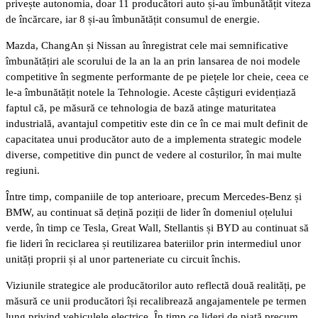
privește autonomia, doar 11 producători auto și-au îmbunătățit viteza
de încărcare, iar 8 și-au îmbunătățit consumul de energie.
Mazda, ChangAn și Nissan au înregistrat cele mai semnificative
îmbunătățiri ale scorului de la an la an prin lansarea de noi modele
competitive în segmente performante de pe piețele lor cheie, ceea ce
le-a îmbunătățit notele la Tehnologie. Aceste câștiguri evidențiază
faptul că, pe măsură ce tehnologia de bază atinge maturitatea
industrială, avantajul competitiv este din ce în ce mai mult definit de
capacitatea unui producător auto de a implementa strategic modele
diverse, competitive din punct de vedere al costurilor, în mai multe
regiuni.
Între timp, companiile de top anterioare, precum Mercedes-Benz și
BMW, au continuat să dețină poziții de lider în domeniul oțelului
verde, în timp ce Tesla, Great Wall, Stellantis și BYD au continuat să
fie lideri în reciclarea și reutilizarea bateriilor prin intermediul unor
unități proprii și al unor parteneriate cu circuit închis.
Viziunile strategice ale producătorilor auto reflectă două realități, pe
măsură ce unii producători își recalibrează angajamentele pe termen
lung privind vehiculele electrice. În timp ce lideri de piață precum