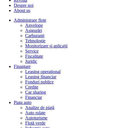
Revista
Despre noi
About us
Administrare flote
Anvelope
Asigurări
Carburanţi
Tehnologie
Monitorizare și aplicații
Service
Fiscalitate
Juridic
Finanţare
Leasing operaţional
Leasing financiar
Fonduri publice
Credite
Car sharing
Financiar
Piaţa auto
Analize de piață
Auto rulate
Autoturisme
Flotă verde