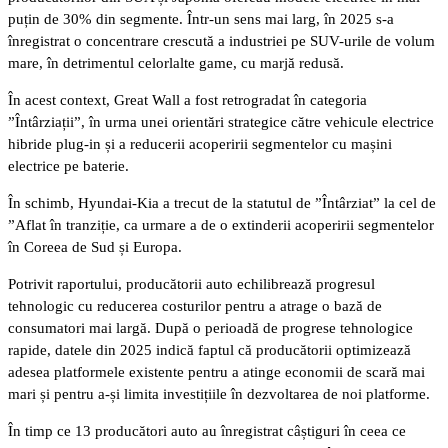
puțin de 30% din segmente. Într-un sens mai larg, în 2025 s-a
înregistrat o concentrare crescută a industriei pe SUV-urile de volum
mare, în detrimentul celorlalte game, cu marjă redusă.
În acest context, Great Wall a fost retrogradat în categoria
”Întârziații”, în urma unei orientări strategice către vehicule electrice
hibride plug-in și a reducerii acoperirii segmentelor cu mașini
electrice pe baterie.
În schimb, Hyundai-Kia a trecut de la statutul de ”Întârziat” la cel de
”Aflat în tranziție, ca urmare a de o extinderii acoperirii segmentelor
în Coreea de Sud și Europa.
Potrivit raportului, producătorii auto echilibrează progresul
tehnologic cu reducerea costurilor pentru a atrage o bază de
consumatori mai largă. După o perioadă de progrese tehnologice
rapide, datele din 2025 indică faptul că producătorii optimizează
adesea platformele existente pentru a atinge economii de scară mai
mari și pentru a-și limita investițiile în dezvoltarea de noi platforme.
În timp ce 13 producători auto au înregistrat câștiguri în ceea ce