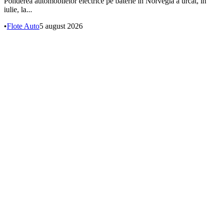
Ponderea automobilelor electrice pe baterie în Norvegia a urcat, în
iulie, la...
•
Flote Auto
5 august 2026