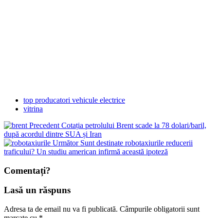
top producatori vehicule electrice
vitrina
Precedent
Cotația petrolului Brent scade la 78 dolari/baril,
după acordul dintre SUA și Iran
Următor
Sunt destinate robotaxiurile reducerii
traficului? Un studiu american infirmă această ipoteză
Comentați?
Lasă un răspuns
Adresa ta de email nu va fi publicată.
Câmpurile obligatorii sunt
marcate cu
*