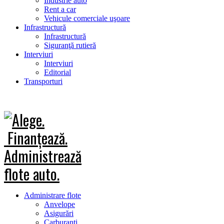
Industrie auto
Rent a car
Vehicule comerciale uşoare
Infrastructură
Infrastructură
Siguranţă rutieră
Interviuri
Interviuri
Editorial
Transporturi
Administrare flote
Anvelope
Asigurări
Carburanţi