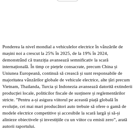
Ponderea la nivel mondial a vehiculelor electrice în vânzările de
mașini noi a crescut la 25% în 2025, de la 19% în 2024,
demonstrând că tranziția avansează semnificativ la scară
internațională. În timp ce piețele consacrate, precum China și
Uniunea Europeană, continuă să crească și sunt responsabile de
majoritatea vânzărilor globale de vehicule electrice, alte țări precum
Vietnam, Thailanda, Turcia și Indonezia avansează datorită extinderii
producției locale, politicilor fiscale de susținere și reglementărilor
stricte. ”Pentru a-și asigura viitorul pe această piață globală în
evoluție, cei mai mari producători auto trebuie să ofere o gamă de
modele electrice competitive și accesibile la scară largă și să-și
alinieze obiectivele și investițiile cu un viitor cu emisii zero”, arată
autorii raportului.