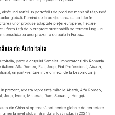
, alcătuind astfel un portofoliu de produse menit să răspundă
ilor globali. Pornind de la poziționarea sa ca lider în
oltarea unor produse adaptate pieței europene, fiecare
tul ferm față de o creștere sustenabilă pe termen lung – nu
rin consolidarea unei prezențe durabile în Europa.
ânia de AutoItalia
toItalia, parte a grupului Samelet. Importatorul din România
 italiene Alfa Romeo, Fiat, Jeep, Fiat Professional, Abarth,
onal, un joint-venture între chinezii de la Leapmotor și
l. În prezent, acesta reprezintă mărcile Abarth, Alfa Romeo,
nal, Jeep, Iveco, Maserati, Ram, Subaru și Hongqi.
 auto din China și operează opt centre globale de cercetare
ineri la nivel global. Brandul a fost inclus în 2024 în