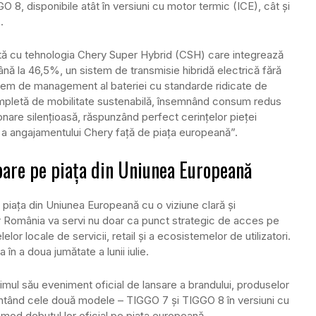
8, disponibile atât în versiuni cu motor termic (ICE), cât și
.
tă cu tehnologia Chery Super Hybrid (CSH) care integrează
nă la 46,5%, un sistem de transmisie hibridă electrică fără
tem de management al bateriei cu standarde ridicate de
ompletă de mobilitate sustenabilă, însemnând consum redus
onare silențioasă, răspunzând perfect cerințelor pieței
 a angajamentului Chery față de piața europeană”.
toare pe piața din Uniunea Europeană
piața din Uniunea Europeană cu o viziune clară și
ar România va servi nu doar ca punct strategic de acces pe
lor locale de servicii, retail și a ecosistemelor de utilizatori.
în a doua jumătate a lunii iulie.
imul său eveniment oficial de lansare a brandului, produselor
zentând cele două modele – TIGGO 7 și TIGGO 8 în versiuni cu
od debutul lor oficial pe piața europeană.