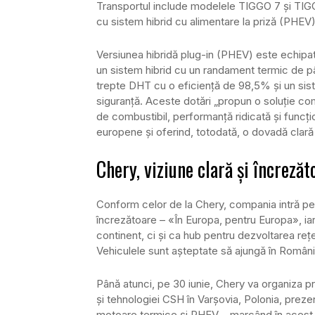
Transportul include modelele TIGGO 7 și TIGGO 
cu sistem hibrid cu alimentare la priză (PHEV)
Versiunea hibridă plug-in (PHEV) este echipa
un sistem hibrid cu un randament termic de pâ
trepte DHT cu o eficiență de 98,5% și un sis
siguranță. Aceste dotări „propun o soluție c
de combustibil, performanță ridicată și funcți
europene și oferind, totodată, o dovadă clară
Chery, viziune clară și încreză
Conform celor de la Chery, compania intră pe 
încrezătoare – «În Europa, pentru Europa», i
continent, ci și ca hub pentru dezvoltarea rețele
Vehiculele sunt așteptate să ajungă în România 
Până atunci, pe 30 iunie, Chery va organiza pr
și tehnologiei CSH în Varșovia, Polonia, pre
motoare termice și PHEV – marcând în acest m