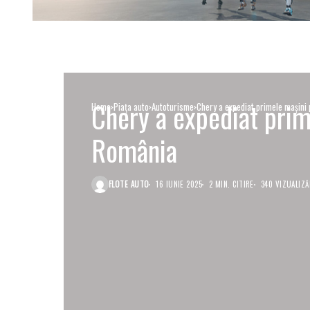
Chery a expediat prim
Home
Piaţa auto
Autoturisme
Chery a expediat primele mașini 
România
FLOTE AUTO
16 IUNIE 2025
2 MIN. CITIRE
340 VIZUALIZĂ