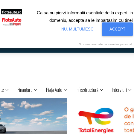
Ca sa nu pierzi informatii esentiale de la experti in
domeniu, accepta sa le impartasim cu tine!
NU, MULTUMESC
ACCEPT
Nu colectam date cu caracter personal.
ote
Finanţare
Piaţa Auto
Infrastructură
Interviuri