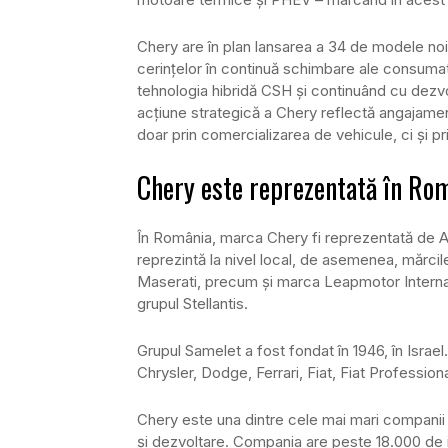
Chery are în plan lansarea a 34 de modele noi
cerințelor în continuă schimbare ale consumator
tehnologia hibridă CSH și continuând cu dezv
acțiune strategică a Chery reflectă angajamen
doar prin comercializarea de vehicule, ci și p
Chery este reprezentată în Rom
În România, marca Chery fi reprezentată de Au
reprezintă la nivel local, de asemenea, mărcile
Maserati, precum și marca Leapmotor Internati
grupul Stellantis.
Grupul Samelet a fost fondat în 1946, în Israe
Chrysler, Dodge, Ferrari, Fiat, Fiat Professio
Chery este una dintre cele mai mari companii
și dezvoltare. Compania are peste 18.000 de ing