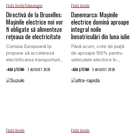
Flotă Verde
Tehnologie
Flotă Verde
Directivă de la Bruxelles:
Danemarca: Mașinile
Mașinile electrice noi vor
electrice domină aproape
fi obligate să alimenteze
integral noile
rețeaua de electricitate
înmatriculări din luna iulie
Comisia Europeană își
Până acum, cote de piață
propune să accelereze
de aproape 100% pentru
electrificarea transporturilor,
vehiculele electrice în...
a clădirilor și a...
•
ADA ȘTEFAN
7 AUGUST 2026
•
ADA ȘTEFAN
5 AUGUST 2026
Flotă Verde
Flotă Verde