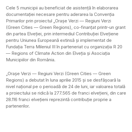
Cele 5 municipii au beneficiat de asistenţă în elaborarea
documentaţiei necesare pentru aderarea la Convenţia
Primarilor prin proiectul „Oraşe Verzi — Regiuni Verzi
(Green Cities — Green Regions), co-finanţat printr-un grant
din partea Elveţiei, prin intermediul Contribuţiei Elveţiene
pentru Uniunea Europeană extinsă şi implementat de
Fundaţia Terra Mileniul III în parteneriat cu organizaţia R 20
— Regions of Climate Action din Elveţia şi Asociaţia
Municipiilor din România.
„Oraşe Verzi — Regiuni Verzi (Green Cities — Green
Regions) a debutat în luna aprilie 2015 şi se desfăşoară la
nivel naţional pe o perioadă de 24 de luni, iar valoarea totală
a proiectului se ridică la 277.565 de franci elveţieni, din care
28.116 franci elveţieni reprezintă contribuţie proprie a
partenerilor.