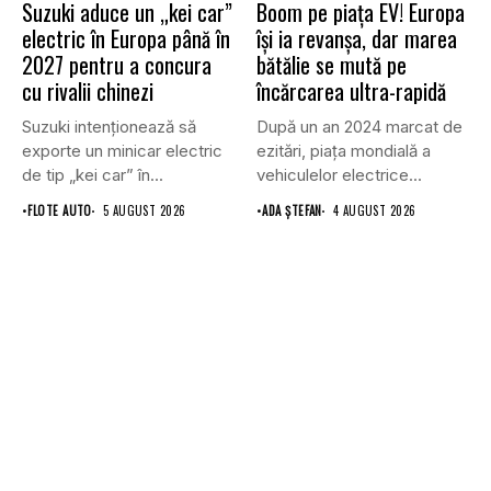
Suzuki aduce un „kei car”
Boom pe piața EV! Europa
electric în Europa până în
își ia revanșa, dar marea
2027 pentru a concura
bătălie se mută pe
cu rivalii chinezi
încărcarea ultra-rapidă
Suzuki intenționează să
După un an 2024 marcat de
exporte un minicar electric
ezitări, piața mondială a
de tip „kei car” în...
vehiculelor electrice...
•
FLOTE AUTO
5 AUGUST 2026
•
ADA ȘTEFAN
4 AUGUST 2026