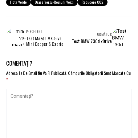
Flota Verde
Orase Verzu-Regiuni Verzi
Reducere CO2
PRECEDENT
URMĂTOR
Test Mazda MX-5 vs
Test BMW 730d xDrive
Mini Cooper S Cabrio
COMENTAȚI?
Adresa Ta De Email Nu Va Fi Publicată.
Câmpurile Obligatorii Sunt Marcate Cu
*