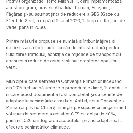
Potrivit organizaţiei Terre Mileniul III, care implementează
acest program, oraşele Alba Iulia, Roman, Focşani şi
Făgăraş şi-au asumat ţinta de reducere a GES (Gaze cu
Efect de Seră, n.r.) până în anul 2020, în timp ce Roşiorii de
Vede, până în 2030.
Printre măsurile propuse se numără şi îmbunătăţirea şi
modernizarea flotei auto, lucrări de infrastructură pentru
fluidizarea traficului, achiziţia de mijloace de transport cu
consumuri reduse de carburanţi sau creşterea spaţiilor
verzi.
Municipiile care semnează Convenţia Primarilor începând
din 2015 trebuie să urmeze o procedură extinsă, în condiţiile
în care acest document a fost completat şi cu cerinţe de
adaptare la schimbările climatice. Astfel, noua Convenţie a
Primarilor privind Clima şi Energia presupune un angajament
voluntar de reducere a emisiilor GES cu cel puţin 40%,
până în 2030 şi integrarea aspectelor privind adaptarea la
efectele schimbărilor climatice.