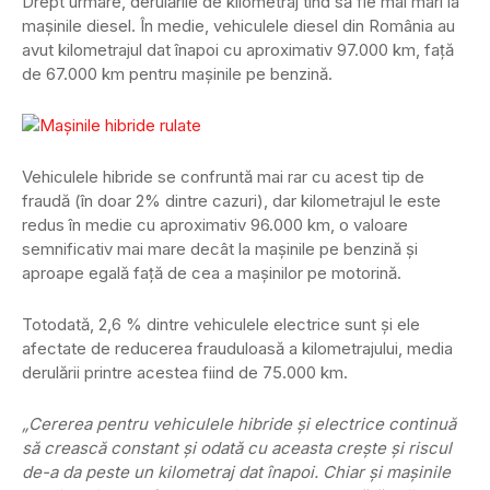
Drept urmare, derulările de kilometraj tind să fie mai mari la
mașinile diesel. În medie, vehiculele diesel din România au
avut kilometrajul dat înapoi cu aproximativ 97.000 km, față
de 67.000 km pentru mașinile pe benzină.
Vehiculele hibride se confruntă mai rar cu acest tip de
fraudă (în doar 2% dintre cazuri), dar kilometrajul le este
redus în medie cu aproximativ 96.000 km, o valoare
semnificativ mai mare decât la mașinile pe benzină și
aproape egală față de cea a mașinilor pe motorină.
Totodată, 2,6 % dintre vehiculele electrice sunt și ele
afectate de reducerea frauduloasă a kilometrajului, media
derulării printre acestea fiind de 75.000 km.
„Cererea pentru vehiculele hibride și electrice continuă
să crească constant și odată cu aceasta crește și riscul
de-a da peste un kilometraj dat înapoi. Chiar și mașinile