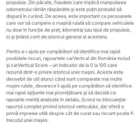
propulsie. Din păcate, fraudele care implică manipularea
odometrului rămân răspândite și este puțin probabil să
dispară în curând. De aceea, este important ca persoanele
care vor să cumpere o mașină rulată să compare vehiculele
nu doar în funcție de preț, kilometraj sau tipul de propulsie,
ci și ținând cont de istoricul general al acestora.
Pentru a-i ajuta pe cumpărători să identifice mai rapid
posibilele riscuri, rapoartele carVertical din România includ
și carVertical Score – un indicator de la 0 la 100 care
rezumă dintr-o privire istoricul unei mașini. Acesta este
deosebit de util atunci când sunt comparate mai multe
mașini rulate, deoarece îi ajută pe cumpărători să identifice
mai rapid opțiunile mai promițătoare și să decidă ce
rapoarte merită analizate în detaliu. Scorul nu înlocuiește
raportul complet privind istoricul vehiculului, dar oferă o
primă impresie utilă despre cât de curat sau riscant poate fi
trecutul unei mașini.