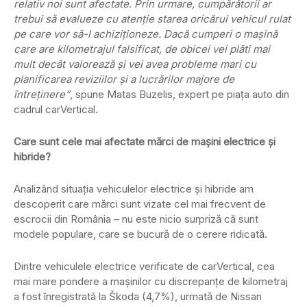
relativ noi sunt afectate. Prin urmare, cumpărătorii ar
trebui să evalueze cu atenție starea oricărui vehicul rulat
pe care vor să-l achiziționeze. Dacă cumperi o mașină
care are kilometrajul falsificat, de obicei vei plăti mai
mult decât valorează și vei avea probleme mari cu
planificarea reviziilor și a lucrărilor majore de
întreținere”
, spune Matas Buzelis, expert pe piața auto din
cadrul carVertical.
Care sunt cele mai afectate mărci de mașini electrice și
hibride?
Analizând situația vehiculelor electrice și hibride am
descoperit care mărci sunt vizate cel mai frecvent de
escrocii din România – nu este nicio surpriză că sunt
modele populare, care se bucură de o cerere ridicată.
Dintre vehiculele electrice verificate de carVertical, cea
mai mare pondere a mașinilor cu discrepanțe de kilometraj
a fost înregistrată la Škoda (4,7%), urmată de Nissan