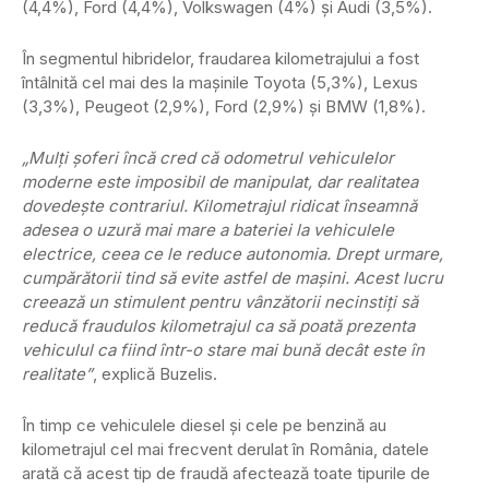
(4,4%), Ford (4,4%), Volkswagen (4%) și Audi (3,5%).
În segmentul hibridelor, fraudarea kilometrajului a fost
întâlnită cel mai des la mașinile Toyota (5,3%), Lexus
(3,3%), Peugeot (2,9%), Ford (2,9%) și BMW (1,8%).
„Mulți șoferi încă cred că odometrul vehiculelor
moderne este imposibil de manipulat, dar realitatea
dovedește contrariul. Kilometrajul ridicat înseamnă
adesea o uzură mai mare a bateriei la vehiculele
electrice, ceea ce le reduce autonomia. Drept urmare,
cumpărătorii tind să evite astfel de mașini. Acest lucru
creează un stimulent pentru vânzătorii necinstiți să
reducă fraudulos kilometrajul ca să poată prezenta
vehiculul ca fiind într-o stare mai bună decât este în
realitate”
, explică Buzelis.
În timp ce vehiculele diesel și cele pe benzină au
kilometrajul cel mai frecvent derulat în România, datele
arată că acest tip de fraudă afectează toate tipurile de