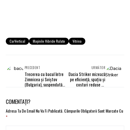
CarVertical
Mașinile Hibride Rulate
Vitrina
PRECEDENT
URMĂTOR
Trecerea cu bacul între
Dacia Striker mizează
Zimnicea şi Sviştov
pe eficiență, spațiu și
(Bulgaria), suspendată
costuri reduse de
începând de miercuri
utilizare
COMENTAȚI?
Adresa Ta De Email Nu Va Fi Publicată.
Câmpurile Obligatorii Sunt Marcate Cu
*