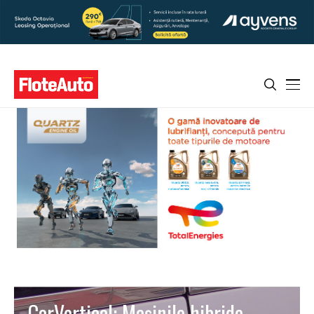
CarVertical: Mașinile hibride