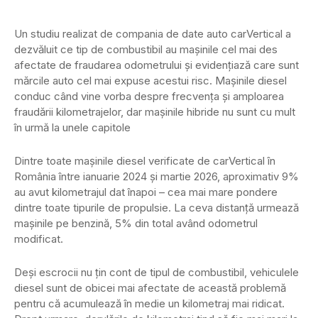
Un studiu realizat de compania de date auto carVertical a
dezvăluit ce tip de combustibil au mașinile cel mai des
afectate de fraudarea odometrului și evidențiază care sunt
mărcile auto cel mai expuse acestui risc. Mașinile diesel
conduc când vine vorba despre frecvența și amploarea
fraudării kilometrajelor, dar mașinile hibride nu sunt cu mult
în urmă la unele capitole
Dintre toate mașinile diesel verificate de carVertical în
România între ianuarie 2024 și martie 2026, aproximativ 9%
au avut kilometrajul dat înapoi – cea mai mare pondere
dintre toate tipurile de propulsie. La ceva distanță urmează
mașinile pe benzină, 5% din total având odometrul
modificat.
Deși escrocii nu țin cont de tipul de combustibil, vehiculele
diesel sunt de obicei mai afectate de această problemă
pentru că acumulează în medie un kilometraj mai ridicat.