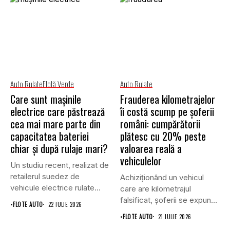
Auto Rulate
Flotă Verde
Auto Rulate
Care sunt mașinile
Frauderea kilometrajelor
electrice care păstrează
îi costă scump pe șoferii
cea mai mare parte din
români: cumpărătorii
capacitatea bateriei
plătesc cu 20% peste
chiar și după rulaje mari?
valoarea reală a
vehiculelor
Un studiu recent, realizat de
retailerul suedez de
Achiziționând un vehicul
vehicule electrice rulate
care are kilometrajul
Carla,...
falsificat, șoferii se expun
•
FLOTE AUTO
22 IULIE 2026
pe două...
•
FLOTE AUTO
21 IULIE 2026