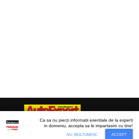
Ca sa nu pierzi informatii esentiale de la experti
in domeniu, accepta sa le impartasim cu tine!
Situl nostru utilizeaza cookies. Ce inseamna
© Flote Auto. Toate drepturile rezervate.
Accept
NU, MULTUMESC
ACCEPT
cookie?
Aflati mai mult...
Editorial
Asigurări
Fiscalitate
Juridic
Financiar
Analize De Piață
Transporturi