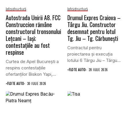
Infrastructură
Infrastructură
Autostrada Unirii A8. FCC
Drumul Expres Craiova –
Construccion rămâne
Târgu Jiu. Constructor
constructorul tronsonului
desemnat pentru lotul
Lețcani – Iași;
Tg. Jiu – Tg. Cărbunești
contestațiile au fost
Contractul pentru
respinse
proiectarea și execuția
lotului 6 Târgu Jiu – Târgu
Curtea de Apel București a
Cărbunești,...
respins contestațiile
•
FLOTE AUTO
28 IULIE 2026
ofertanților Biskon Yapi,
Straco și...
•
FLOTE AUTO
30 IULIE 2026