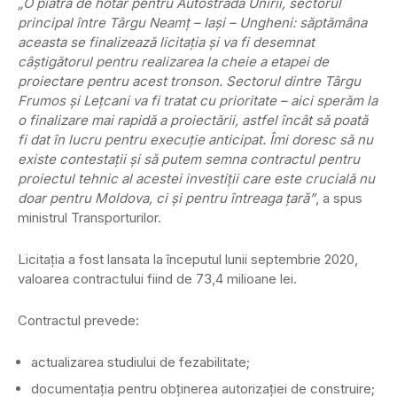
„O piatră de hotar pentru Autostrada Unirii, sectorul
principal între Târgu Neamţ – Iaşi – Ungheni: săptămâna
aceasta se finalizează licitaţia şi va fi desemnat
câştigătorul pentru realizarea la cheie a etapei de
proiectare pentru acest tronson. Sectorul dintre Târgu
Frumos şi Leţcani va fi tratat cu prioritate – aici sperăm la
o finalizare mai rapidă a proiectării, astfel încât să poată
fi dat în lucru pentru execuţie anticipat. Îmi doresc să nu
existe contestaţii şi să putem semna contractul pentru
proiectul tehnic al acestei investiţii care este crucială nu
doar pentru Moldova, ci şi pentru întreaga ţară”
, a spus
ministrul Transporturilor.
Licitația a fost lansata la începutul lunii septembrie 2020,
valoarea contractului fiind de 73,4 milioane lei.
Contractul prevede:
actualizarea studiului de fezabilitate;
documentația pentru obținerea autorizației de construire;