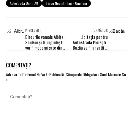
Autostrada Unirii A8
Târgu Neamţ - Iaşi - Ungheni
PRECEDENT
URMĂTOR
Birourile vamale Albiţa,
Licitația pentru
Sculeni şi Giurgiuleşti
Autostrada Ploieşti-
vor fi modernizate din
Buzău va fi lansată în
fonduri europene
luna mai
COMENTAȚI?
Adresa Ta De Email Nu Va Fi Publicată.
Câmpurile Obligatorii Sunt Marcate Cu
*