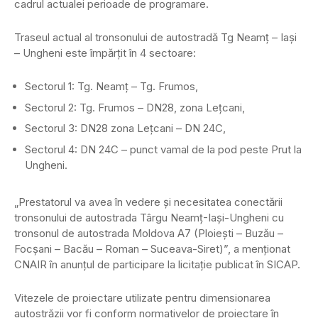
cadrul actualei perioade de programare.
Traseul actual al tronsonului de autostradă Tg Neamț – Iași
– Ungheni este împărțit în 4 sectoare:
Sectorul 1: Tg. Neamț – Tg. Frumos,
Sectorul 2: Tg. Frumos – DN28, zona Lețcani,
Sectorul 3: DN28 zona Lețcani – DN 24C,
Sectorul 4: DN 24C – punct vamal de la pod peste Prut la
Ungheni.
„Prestatorul va avea în vedere și necesitatea conectării
tronsonului de autostrada Târgu Neamț-Iași-Ungheni cu
tronsonul de autostrada Moldova A7 (Ploiești – Buzău –
Focșani – Bacău – Roman – Suceava-Siret)”, a menționat
CNAIR în anunțul de participare la licitație publicat în SICAP.
Vitezele de proiectare utilizate pentru dimensionarea
autostrăzii vor fi conform normativelor de proiectare în