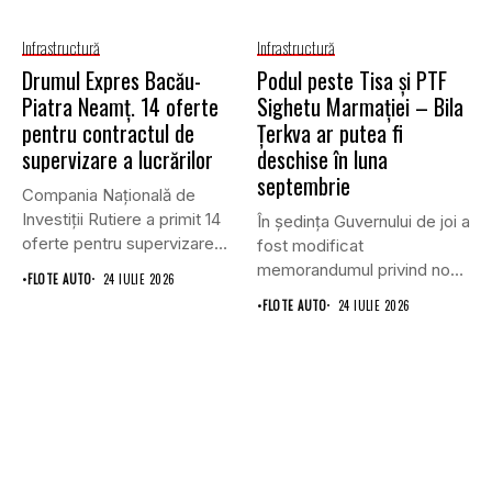
Infrastructură
Infrastructură
Drumul Expres Bacău-
Podul peste Tisa și PTF
Piatra Neamț. 14 oferte
Sighetu Marmației – Bila
pentru contractul de
Țerkva ar putea fi
supervizare a lucrărilor
deschise în luna
septembrie
Compania Națională de
Investiții Rutiere a primit 14
În ședința Guvernului de joi a
oferte pentru supervizarea
fost modificat
lucrărilor...
memorandumul privind noul
•
FLOTE AUTO
24 IULIE 2026
punct...
•
FLOTE AUTO
24 IULIE 2026