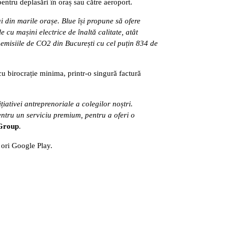
pentru deplasări în oraș sau către aeroport.
ui din marile orașe. Blue își propune să ofere
le cu mașini electrice de înaltă calitate, atât
emisiile de CO2 din București cu cel puțin 834 de
 cu birocrație minima, printr-o singură factură
țiativei antreprenoriale a colegilor noștri.
entru un serviciu premium, pentru a oferi o
 Group
.
 ori Google Play.