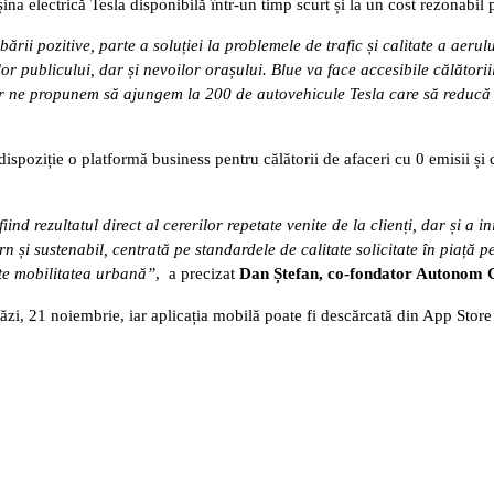
na electrică Tesla disponibilă într-un timp scurt și la un cost rezonabil 
rii pozitive, parte a soluției la problemele de trafic și calitate a aerul
elor publicului, dar și nevoilor orașului. Blue va face accesibile călătorii
or ne propunem să ajungem la 200 de autovehicule Tesla care să reducă 
dispoziție o platformă business pentru călătorii de afaceri cu 0 emisii și
 rezultatul direct al cererilor repetate venite de la clienți, dar și a ini
 și sustenabil, centrată pe standardele de calitate solicitate în piață p
ște mobilitatea urbană”
, a precizat
Dan Ștefan, co-fondator Autonom
tăzi, 21 noiembrie, iar aplicația mobilă poate fi descărcată din App Store