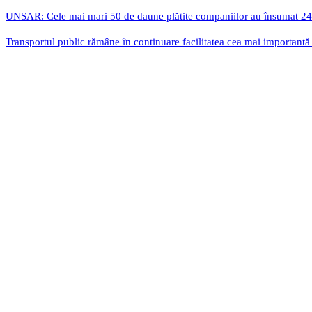
UNSAR: Cele mai mari 50 de daune plătite companiilor au însumat 24
Transportul public rămâne în continuare facilitatea cea mai importantă