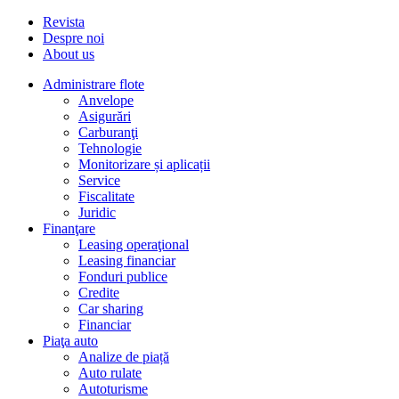
Revista
Despre noi
About us
Administrare flote
Anvelope
Asigurări
Carburanţi
Tehnologie
Monitorizare și aplicații
Service
Fiscalitate
Juridic
Finanţare
Leasing operaţional
Leasing financiar
Fonduri publice
Credite
Car sharing
Financiar
Piaţa auto
Analize de piață
Auto rulate
Autoturisme