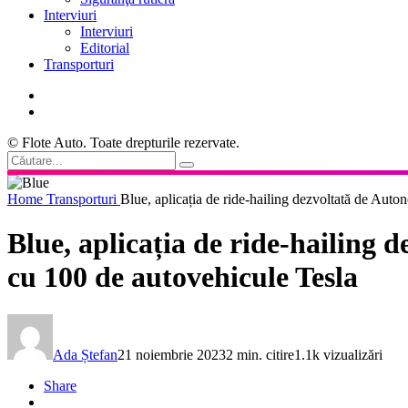
Interviuri
Interviuri
Editorial
Transporturi
© Flote Auto. Toate drepturile rezervate.
Home
Transporturi
Blue, aplicația de ride-hailing dezvoltată de Auton
Blue, aplicația de ride-hailing 
cu 100 de autovehicule Tesla
Ada Ștefan
21 noiembrie 2023
2 min. citire
1.1k vizualizări
Share