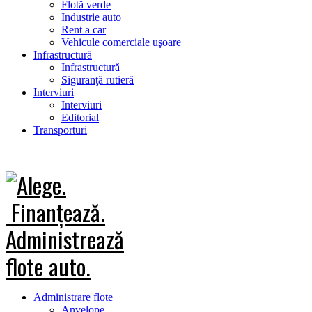
Flotă verde
Industrie auto
Rent a car
Vehicule comerciale uşoare
Infrastructură
Infrastructură
Siguranţă rutieră
Interviuri
Interviuri
Editorial
Transporturi
Administrare flote
Anvelope