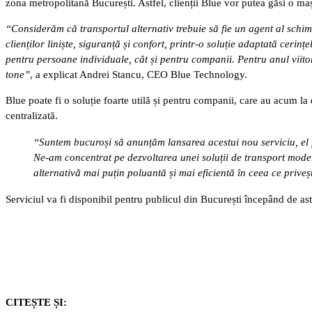
zona metropolitană București. Astfel, clienții Blue vor putea găsi o mași
“Considerăm că transportul alternativ trebuie să fie un agent al schimbă
clienților liniște, siguranță și confort, printr-o soluție adaptată cerinț
pentru persoane individuale, cât și pentru companii. Pentru anul viit
tone”
, a explicat Andrei Stancu, CEO Blue Technology.
Blue poate fi o soluție foarte utilă și pentru companii, care au acum la 
centralizată.
“Suntem bucuroși să anunțăm lansarea acestui nou serviciu, el fiind
Ne-am concentrat pe dezvoltarea unei soluții de transport modern
alternativă mai puțin poluantă și mai eficientă în ceea ce prive
Serviciul va fi disponibil pentru publicul din București începând de as
CITEȘTE ȘI: