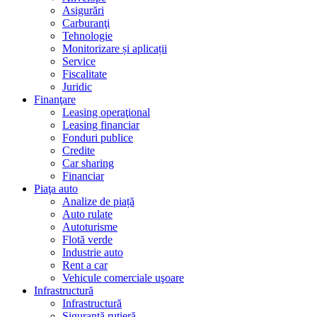
Asigurări
Carburanţi
Tehnologie
Monitorizare și aplicații
Service
Fiscalitate
Juridic
Finanţare
Leasing operaţional
Leasing financiar
Fonduri publice
Credite
Car sharing
Financiar
Piaţa auto
Analize de piață
Auto rulate
Autoturisme
Flotă verde
Industrie auto
Rent a car
Vehicule comerciale uşoare
Infrastructură
Infrastructură
Siguranţă rutieră