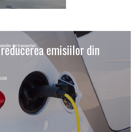
 reducerea emisiilor din
misiilor din transporturi
IZĂRI