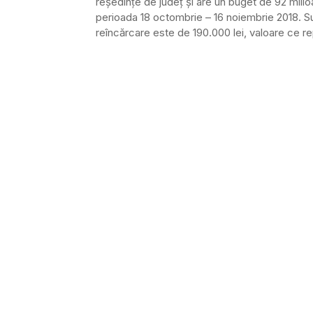
reşedinţe de judeţ şi are un buget de 92 milio
perioada 18 octombrie – 16 noiembrie 2018. Su
reîncărcare este de 190.000 lei, valoare ce repr