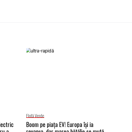
Flotă Verde
lectric
Boom pe piața EV! Europa își ia
ru a
revanșa, dar marea bătălie se mută