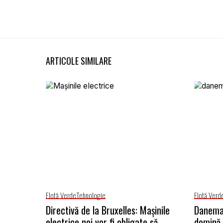
ARTICOLE SIMILARE
Flotă Verde
Tehnologie
Flotă Verd
Directivă de la Bruxelles: Mașinile
Danemar
electrice noi vor fi obligate să
domină 