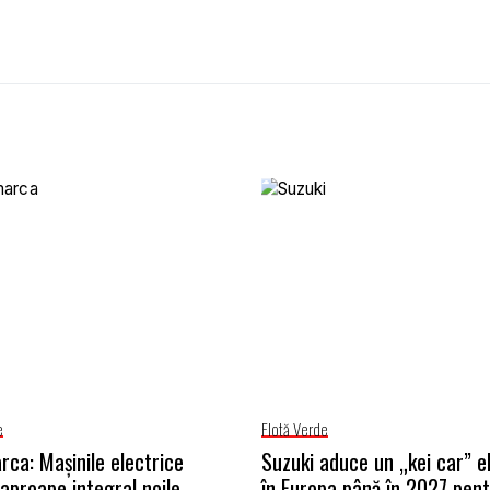
e
Flotă Verde
ca: Mașinile electrice
Suzuki aduce un „kei car” e
aproape integral noile
în Europa până în 2027 pent