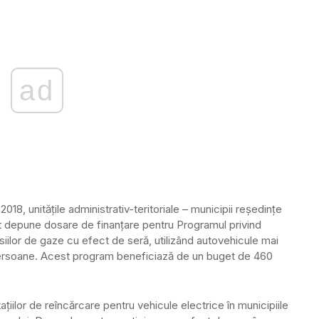
ad
018, unităţile administrativ-teritoriale – municipii reşedinţe
tut depune dosare de finanţare pentru Programul privind
isiilor de gaze cu efect de seră, utilizând autovehicule mai
e persoane. Acest program beneficiază de un buget de 460
ţiilor de reîncărcare pentru vehicule electrice în municipiile