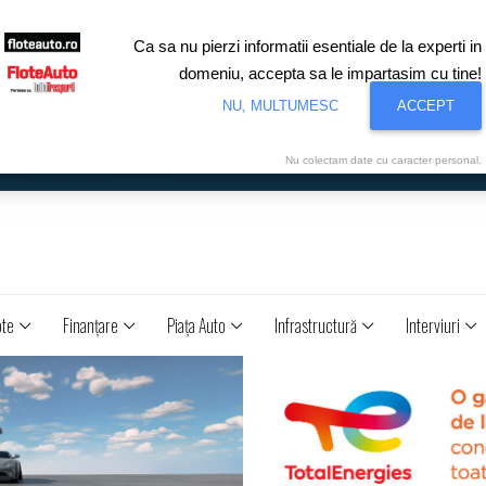
Ca sa nu pierzi informatii esentiale de la experti in
domeniu, accepta sa le impartasim cu tine!
NU, MULTUMESC
ACCEPT
Nu colectam date cu caracter personal.
ote
Finanţare
Piaţa Auto
Infrastructură
Interviuri