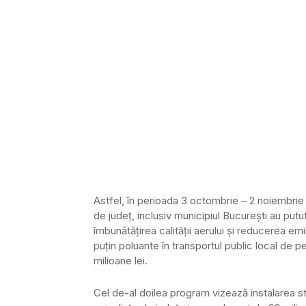
Astfel, în perioada 3 octombrie – 2 noiembrie 2
de judeţ, inclusiv municipiul Bucureşti au pu
îmbunătăţirea calităţii aerului şi reducerea em
puţin poluante în transportul public local d
milioane lei.
Cel de-al doilea program vizează instalarea sta