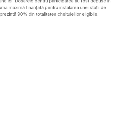
ane lei. Dosarele pentru participarea au fost depuse în
ma maximă finanţată pentru instalarea unei staţii de
ezintă 90% din totalitatea cheltuielilor eligibile.