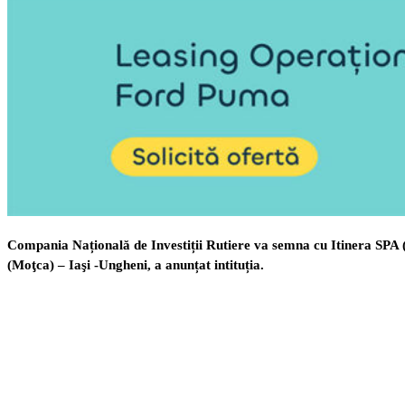
Compania Națională de Investiții Rutiere va semna cu Itinera SPA 
(Moţca) – Iaşi -Ungheni, a anunțat intituția.