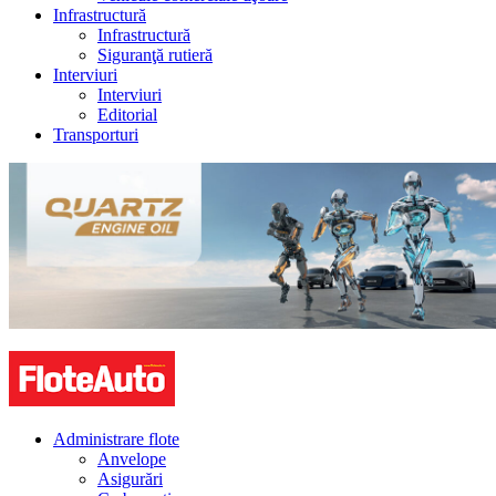
Infrastructură
Infrastructură
Siguranţă rutieră
Interviuri
Interviuri
Editorial
Transporturi
Administrare flote
Anvelope
Asigurări