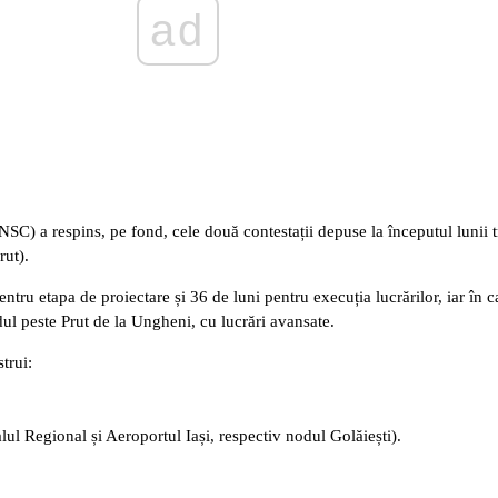
ad
NSC) a respins, pe fond, cele două contestații depuse la începutul lunii t
rut).
ntru etapa de proiectare și 36 de luni pentru execuția lucrărilor, iar în c
ul peste Prut de la Ungheni, cu lucrări avansate.
trui:
lul Regional și Aeroportul Iași, respectiv nodul Golăiești).