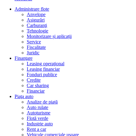
Administrare flote
Anvelope
Asigurări
Carburanţi
Tehnologie
Monitorizare și aplicații
Service
Fiscalitate
Juridic
Finanţare
Leasing operaţional
Leasing financiar
Fonduri publice
Credite
Car sharing
Financiar
Piaţa auto
Analize de piață
Auto rulate
Autoturisme
Flotă verde
Industrie auto
Rent a car
Vehicule comerciale uşoare