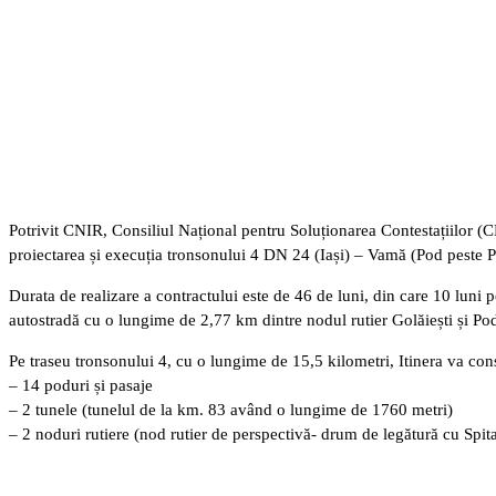
Potrivit CNIR, Consiliul Național pentru Soluționarea Contestațiilor (C
proiectarea și execuția tronsonului 4 DN 24 (Iași) – Vamă (Pod peste P
Durata de realizare a contractului este de 46 de luni, din care 10 luni pe
autostradă cu o lungime de 2,77 km dintre nodul rutier Golăiești și Pod
Pe traseu tronsonului 4, cu o lungime de 15,5 kilometri, Itinera va cons
– 14 poduri și pasaje
– 2 tunele (tunelul de la km. 83 având o lungime de 1760 metri)
– 2 noduri rutiere (nod rutier de perspectivă- drum de legătură cu Spita