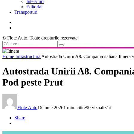
Interviuri
Editorial
Transporturi
© Flote Auto. Toate drepturile rezervate.
Home
Infrastructură
Autostrada Unirii A8. Compania italiană Itinera v
Autostrada Unirii A8. Compania 
Pod peste Prut
Flote Auto
16 iunie 2026
1 min. citire
90 vizualizări
Share