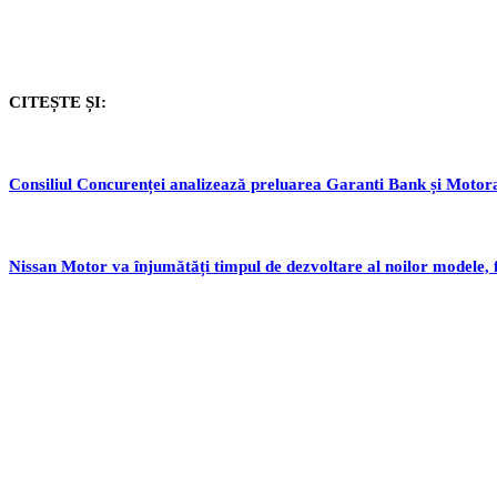
CITEȘTE ȘI:
Consiliul Concurenței analizează preluarea Garanti Bank și Motor
Nissan Motor va înjumătăți timpul de dezvoltare al noilor modele, 