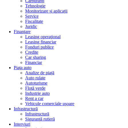
Carburanţi
Tehnologie
Monitorizare și aplicații
Service
Fiscalitate
Juridic
Finanţare
Leasing operaţional
Leasing financiar
Fonduri publice
Credite
Car sharing
Financiar
Piaţa auto
Analize de piață
Auto rulate
Autoturisme
Flotă verde
Industrie auto
Rent a car
Vehicule comerciale uşoare
Infrastructură
Infrastructură
Siguranţă rutieră
Interviuri