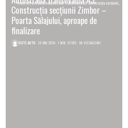
Home
Infrastructură
Autostrada Transilvania A3. Construcția secțiunii
Construcția secțiunii Zimbor –
Zimbor – Poarta Sălajului, aproape de finalizare
Poarta Sălajului, aproape de
finalizare
FLOTE AUTO
29 MAI 2026
1 MIN. CITIRE
96 VIZUALIZĂRI