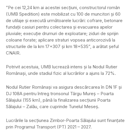
”Pe cei 12,24 km ai acestei secțiuni, constructorul român
(UMB Spedition) este mobilizat cu 100 de muncitori și 60
de utilaje și execută următoarele lucrări: cofrare, betonare
fundații casiuri pentru colectarea și evacuarea apelor
pluviale; execuție drumuri de exploatare; ziduri de sprijin
coloane forate; aplicare straturi vopsea anticorozivă la
structurile de la km 17+307 și km 18+535”, a arătat șeful
CNAIR.
Potrivit acestuia, UMB lucrează intens și la Nodul Rutier
Românași, unde stadiul fizic al lucrărilor a ajuns la 72%.
Nodul Rutier Românași va asigura descărcarea în DN 1F și
DJ 108A pentru întreg tronsonul Târgu Mureș – Poarta
Sălajului (155 km), până la finalizarea secțiunii Poarta
Sălajului – Zalău, care cuprinde Tunelul Meseș.
Lucrările la secțiunea Zimbor-Poarta Sălajului sunt finanțate
prin Programul Transport (PT) 2021 – 2027.