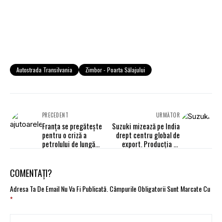
Autostrada Transilvania
Zimbor - Poarta Sălajului
PRECEDENT
URMĂTOR
Franța se pregătește
Suzuki mizează pe India
pentru o criză a
drept centru global de
petrolului de lungă
export. Producția va
durată. Ajutoare de 1,2
crește la 4 mil. vehicule
mld. euro
pe termen mediu
COMENTAȚI?
Adresa Ta De Email Nu Va Fi Publicată.
Câmpurile Obligatorii Sunt Marcate Cu
*