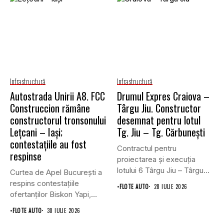
Infrastructură
Infrastructură
Autostrada Unirii A8. FCC
Drumul Expres Craiova –
Construccion rămâne
Târgu Jiu. Constructor
constructorul tronsonului
desemnat pentru lotul
Lețcani – Iași;
Tg. Jiu – Tg. Cărbunești
contestațiile au fost
Contractul pentru
respinse
proiectarea și execuția
lotului 6 Târgu Jiu – Târgu
Curtea de Apel București a
Cărbunești,...
respins contestațiile
•
FLOTE AUTO
28 IULIE 2026
ofertanților Biskon Yapi,
Straco și...
•
FLOTE AUTO
30 IULIE 2026