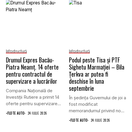
Infrastructură
Infrastructură
Drumul Expres Bacău-
Podul peste Tisa și PTF
Piatra Neamț. 14 oferte
Sighetu Marmației – Bila
pentru contractul de
Țerkva ar putea fi
supervizare a lucrărilor
deschise în luna
septembrie
Compania Națională de
Investiții Rutiere a primit 14
În ședința Guvernului de joi a
oferte pentru supervizarea
fost modificat
lucrărilor...
memorandumul privind noul
•
FLOTE AUTO
24 IULIE 2026
punct...
•
FLOTE AUTO
24 IULIE 2026