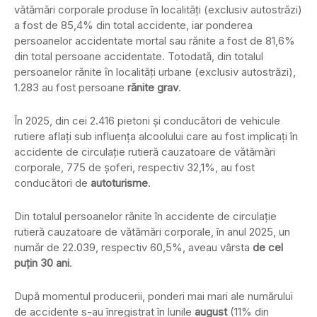
vătămări corporale produse în localităţi (exclusiv autostrăzi)
a fost de 85,4% din total accidente, iar ponderea
persoanelor accidentate mortal sau rănite a fost de 81,6%
din total persoane accidentate. Totodată, din totalul
persoanelor rănite ȋn localităţi urbane (exclusiv autostrăzi),
1.283 au fost persoane
rănite grav
.
În 2025, din cei 2.416 pietoni şi conducători de vehicule
rutiere aflaţi sub influenţa alcoolului care au fost implicaţi în
accidente de circulaţie rutieră cauzatoare de vătămări
corporale, 775 de șoferi, respectiv 32,1%, au fost
conducători de
autoturisme
.
Din totalul persoanelor rănite în accidente de circulaţie
rutieră cauzatoare de vătămări corporale, în anul 2025, un
număr de 22.039, respectiv 60,5%, aveau vârsta
de cel
puţin 30 ani
.
După momentul producerii, ponderi mai mari ale numărului
de accidente s-au înregistrat în lunile
august
(11% din