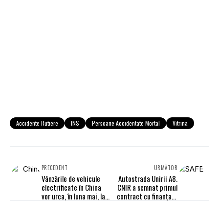
Accidente Rutiere
INS
Persoane Accidentate Mortal
Vitrina
PRECEDENT
URMĂTOR
Vânzările de vehicule
Autostrada Unirii A8.
electrificate în China
CNIR a semnat primul
vor urca, în luna mai, la
contract cu finanțare
950.000 de unități, pe
SAFE
fondul unei redresări