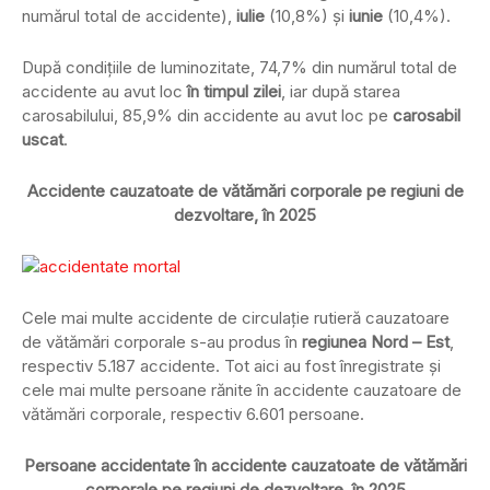
numărul total de accidente),
iulie
(10,8%) şi
iunie
(10,4%).
După condiţiile de luminozitate, 74,7% din numărul total de
accidente au avut loc
în timpul zilei
, iar după starea
carosabilului, 85,9% din accidente au avut loc pe
carosabil
uscat
.
Accidente cauzatoate de vătămări corporale pe regiuni de
dezvoltare, în 2025
Cele mai multe accidente de circulaţie rutieră cauzatoare
de vătămări corporale s-au produs în
regiunea Nord – Est
,
respectiv 5.187 accidente. Tot aici au fost înregistrate și
cele mai multe persoane rănite în accidente cauzatoare de
vătămări corporale, respectiv 6.601 persoane.
Persoane accidentate în accidente cauzatoate de vătămări
corporale pe regiuni de dezvoltare, în 2025