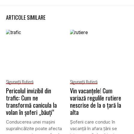
ARTICOLE SIMILARE
Siguranţă Rutieră
Siguranţă Rutieră
Pericolul invizibil din
Vin vacanțele! Cum
trafic: Cum ne
variază regulile rutiere
transformă canicula la
nescrise de la o țară la
volan în șoferi „băuți”
alta
Conducerea unei mașini
Șoferii care conduc în
supraîncălzite poate afecta
vacanță în afara țării se