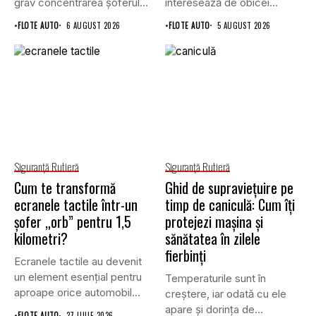
grav concentrarea șoferului
interesează de obicei...
și poate crește...
•
FLOTE AUTO
6 AUGUST 2026
•
FLOTE AUTO
5 AUGUST 2026
Siguranţă Rutieră
Siguranţă Rutieră
Cum te transformă
Ghid de supraviețuire pe
ecranele tactile într-un
timp de caniculă: Cum îți
șofer „orb” pentru 1,5
protejezi mașina și
kilometri?
sănătatea în zilele
fierbinți
Ecranele tactile au devenit
un element esențial pentru
Temperaturile sunt în
aproape orice automobil
creștere, iar odată cu ele
modern....
apare și dorința de...
•
FLOTE AUTO
27 IULIE 2026