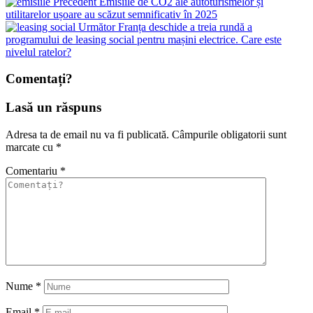
Precedent
Emisiile de CO2 ale autoturismelor și
utilitarelor ușoare au scăzut semnificativ în 2025
Următor
Franța deschide a treia rundă a
programului de leasing social pentru mașini electrice. Care este
nivelul ratelor?
Comentați?
Lasă un răspuns
Adresa ta de email nu va fi publicată.
Câmpurile obligatorii sunt
marcate cu
*
Comentariu
*
Nume
*
Email
*