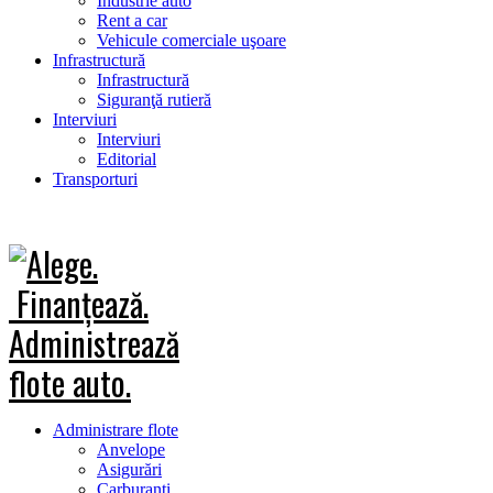
Industrie auto
Rent a car
Vehicule comerciale uşoare
Infrastructură
Infrastructură
Siguranţă rutieră
Interviuri
Interviuri
Editorial
Transporturi
Administrare flote
Anvelope
Asigurări
Carburanţi