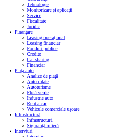
Tehnologie
Monitorizare și aplicații
Service
Fiscalitate
Juridic
Finanţare
Leasing operaţional
Leasing financiar
Fonduri publice
Credite
Car sharing
Financiar
Piaţa auto
Analize de piață
Auto rulate
Autoturisme
Flotă verde
Industrie auto
Rent a car
Vehicule comerciale uşoare
Infrastructură
Infrastructură
Siguranţă rutieră
Interviuri
Interviuri