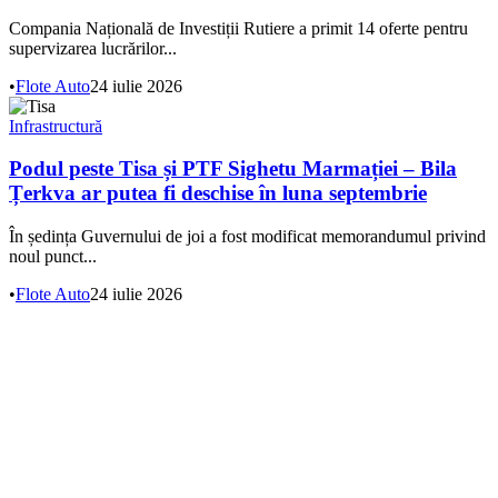
Compania Națională de Investiții Rutiere a primit 14 oferte pentru
supervizarea lucrărilor...
•
Flote Auto
24 iulie 2026
Infrastructură
Podul peste Tisa și PTF Sighetu Marmației – Bila
Țerkva ar putea fi deschise în luna septembrie
În ședința Guvernului de joi a fost modificat memorandumul privind
noul punct...
•
Flote Auto
24 iulie 2026