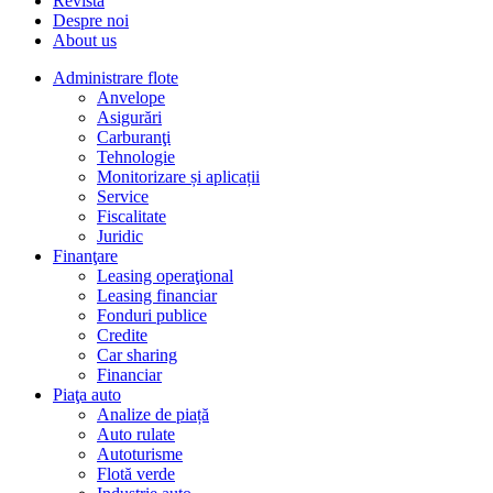
Revista
Despre noi
About us
Administrare flote
Anvelope
Asigurări
Carburanţi
Tehnologie
Monitorizare și aplicații
Service
Fiscalitate
Juridic
Finanţare
Leasing operaţional
Leasing financiar
Fonduri publice
Credite
Car sharing
Financiar
Piaţa auto
Analize de piață
Auto rulate
Autoturisme
Flotă verde