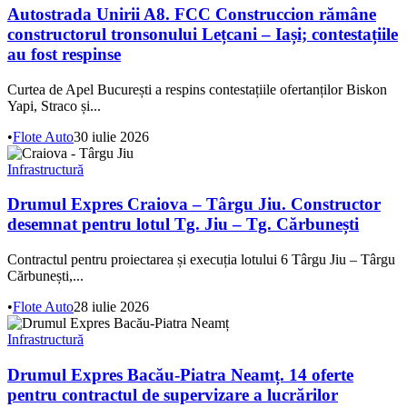
Autostrada Unirii A8. FCC Construccion rămâne
constructorul tronsonului Lețcani – Iași; contestațiile
au fost respinse
Curtea de Apel București a respins contestațiile ofertanților Biskon
Yapi, Straco și...
•
Flote Auto
30 iulie 2026
Infrastructură
Drumul Expres Craiova – Târgu Jiu. Constructor
desemnat pentru lotul Tg. Jiu – Tg. Cărbunești
Contractul pentru proiectarea și execuția lotului 6 Târgu Jiu – Târgu
Cărbunești,...
•
Flote Auto
28 iulie 2026
Infrastructură
Drumul Expres Bacău-Piatra Neamț. 14 oferte
pentru contractul de supervizare a lucrărilor