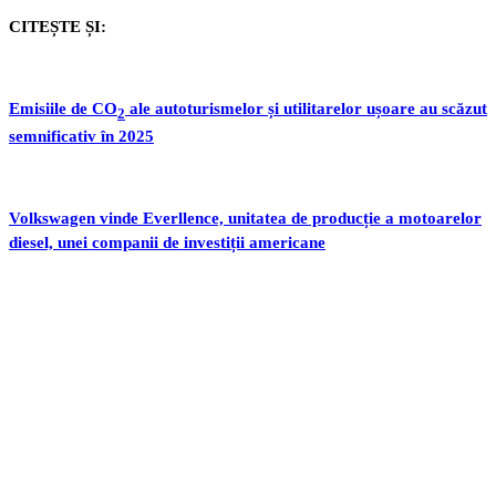
CITEȘTE ȘI:
Emisiile de CO
ale autoturismelor și utilitarelor ușoare au scăzut
2
semnificativ în 2025
Volkswagen vinde Everllence, unitatea de producție a motoarelor
diesel, unei companii de investiții americane