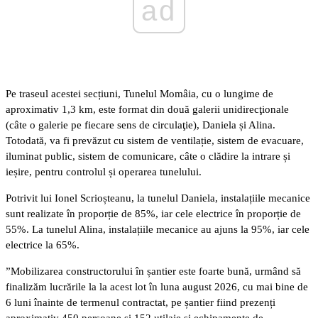
ad
Pe traseul acestei secțiuni, Tunelul Momâia, cu o lungime de
aproximativ 1,3 km, este format din două galerii unidirecţionale
(câte o galerie pe fiecare sens de circulaţie), Daniela și Alina.
Totodată, va fi prevăzut cu sistem de ventilație, sistem de evacuare,
iluminat public, sistem de comunicare, câte o clădire la intrare și
ieșire, pentru controlul și operarea tunelului.
Potrivit lui Ionel Scrioșteanu, la tunelul Daniela, instalațiile mecanice
sunt realizate în proporție de 85%, iar cele electrice în proporție de
55%. La tunelul Alina, instalațiile mecanice au ajuns la 95%, iar cele
electrice la 65%.
”Mobilizarea constructorului în șantier este foarte bună, urmând să
finalizăm lucrările la la acest lot în luna august 2026, cu mai bine de
6 luni înainte de termenul contractat, pe șantier fiind prezenți
aproximativ 450 persoane și 152 utilaje și echipamente de