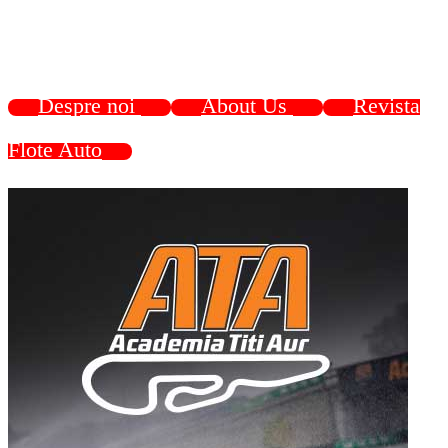
Despre noi
About Us
Revista
Flote Auto