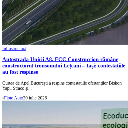
Infrastructură
Autostrada Unirii A8. FCC Construccion rămâne
constructorul tronsonului Lețcani – Iași; contestațiile
au fost respinse
Curtea de Apel București a respins contestațiile ofertanților Biskon
Yapi, Straco și...
•
Flote Auto
30 iulie 2026