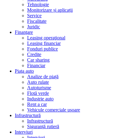
Tehnologie
Monitorizare și aplicații
Service
Fiscalitate
Juridic
Finanţare
Leasing operaţional
Leasing financiar
Fonduri publice
Credite
Car sharing
Financiar
Piaţa auto
Analize de piață
Auto rulate
Autoturisme
Flotă verde
Industrie auto
Rent a car
Vehicule comerciale uşoare
Infrastructură
Infrastructură
Siguranţă rutieră
Interviuri
Interviuri