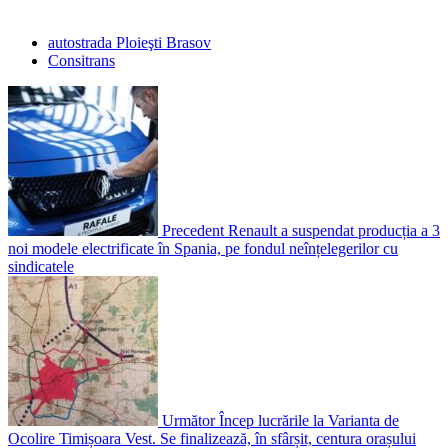
autostrada Ploieşti Brasov
Consitrans
Precedent
Renault a suspendat producția a 3
noi modele electrificate în Spania, pe fondul neînțelegerilor cu
sindicatele
Următor
Încep lucrările la Varianta de
Ocolire Timișoara Vest. Se finalizează, în sfârșit, centura orașului