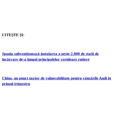
CITEȘTE ȘI:
Spania subvenționează instalarea a peste 2.800 de stații de
încărcare de-a lungul principalelor coridoare rutiere
China, un punct major de vulnerabilitate pentru vânzările Audi în
primul trimestru