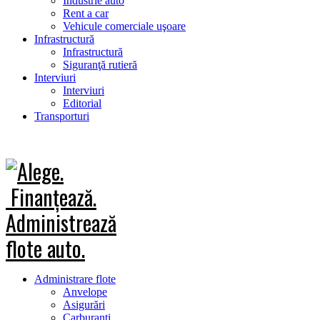
Industrie auto
Rent a car
Vehicule comerciale uşoare
Infrastructură
Infrastructură
Siguranţă rutieră
Interviuri
Interviuri
Editorial
Transporturi
Administrare flote
Anvelope
Asigurări
Carburanţi