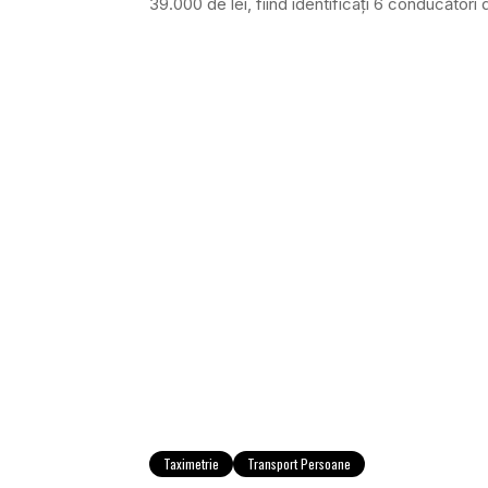
39.000 de lei, fiind identificaţi 6 conducători 
Taximetrie
Transport Persoane