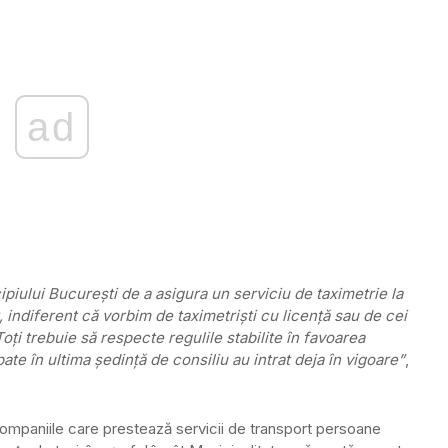
ad
piului Bucureşti de a asigura un serviciu de taximetrie la
 indiferent că vorbim de taximetrişti cu licenţă sau de cei
Toţi trebuie să respecte regulile stabilite în favoarea
bate în ultima şedinţă de consiliu au intrat deja în vigoare”
,
 companiile care prestează servicii de transport persoane