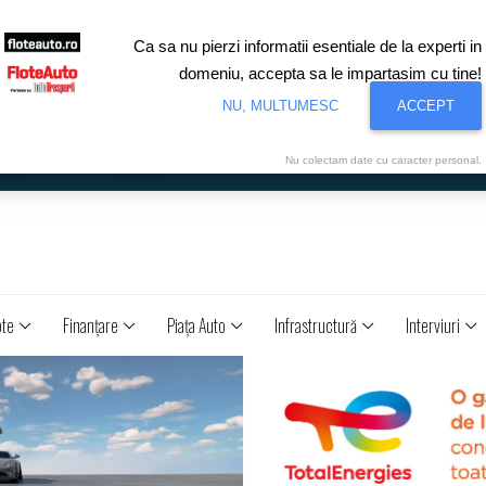
Ca sa nu pierzi informatii esentiale de la experti in
domeniu, accepta sa le impartasim cu tine!
NU, MULTUMESC
ACCEPT
Nu colectam date cu caracter personal.
ote
Finanţare
Piaţa Auto
Infrastructură
Interviuri