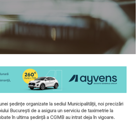
unei şedinţe organizate la sediul Municipalităţii, noi precizări
piului Bucureşti de a asigura un serviciu de taximetrie la
ate în ultima şedinţă a CGMB au intrat deja în vigoare.