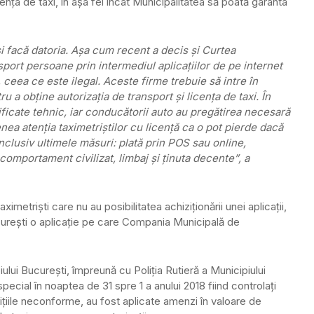
cenţa de taxi, în aşa fel încât Municipalitatea să poată garanta
îşi facă datoria. Aşa cum recent a decis şi Curtea
sport persoane prin intermediul aplicaţiilor de pe internet
 ceea ce este ilegal. Aceste firme trebuie să intre în
u a obţine autorizaţia de transport şi licenţa de taxi. În
ificate tehnic, iar conducătorii auto au pregătirea necesară
a atenţia taximetriştilor cu licenţă ca o pot pierde dacă
inclusiv ultimele măsuri: plată prin POS sau online,
, comportament civilizat, limbaj şi ţinuta decente”, a
ximetrişti care nu au posibilitatea achiziţionării unei aplicaţii,
ucureşti o aplicaţie pe care Compania Municipală de
iului Bucureşti, împreună cu Poliţia Rutieră a Municipiului
special în noaptea de 31 spre 1 a anului 2018 fiind controlaţi
ţiile neconforme, au fost aplicate amenzi în valoare de