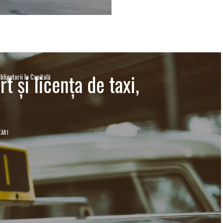
t şi licenţa de taxi,
bligatorii în Capitală
ZĂRI