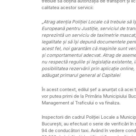
trebuie să obţină autorizaţia de transport şi li
calitatea acestor servicii:
„Atrag atenţia Poliţiei Locale că trebuie să 
Europeană pentru Justiţie, serviciul de tran
reprezintă un serviciu de taximetrie mascat,
legalitate şi să îşi depună documentele pentr
acest fel, noi garantăm că maşinile sunt ver
şi comportamentul adecvat. Atrag de asemene
nu respectă regulile şi legislaţia existente, 
posibilitatea rezervării prin aplicaţie online
adăugat primarul general al Capitalei
În acest context, edilul şef a anunţat că acei ta
vor putea primi de la Primăria Municipiului B
Management al Traficului o va finaliza.
Inspectorii din cadrul Poliţiei Locale a Municip
Bucureşti, au efectuat o serie de verificări în 
94 de conducători taxi. Având în vedere condi