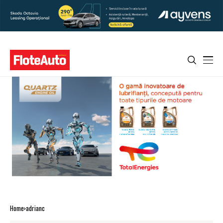
Home
adrianc