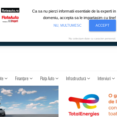
Ca sa nu pierzi informatii esentiale de la experti in
domeniu, accepta sa le impartasim cu tine!
NU, MULTUMESC
ACCEPT
Nu colectam date cu caracter personal.
ote
Finanţare
Piaţa Auto
Infrastructură
Interviuri