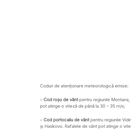
Coduri de atenţionare meteorologică emise:
–
Cod roşu de vânt
pentru regiunile Montana, 
pot atinge o viteză de până la 30 – 35 m/s;
–
Cod portocaliu de vânt
pentru regiunile Vidi
şi Haskovo. Rafalele de vânt pot atinge o vit