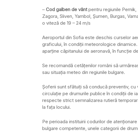
–
Cod galben de vânt
pentru regiunile Pernik,
Zagora, Sliven, Yambol, Şumen, Burgas, Varna, 
o viteză de 19 – 24 m/s
Aeroportul din Sofia este deschis curselor a
graficului, în condiţii meteorologice dinamice
aparţine căpitanului de aeronavă, în funcţie de
Se recomandă cetăţenilor români să urmărească
sau situaţia meteo din regiunile bulgare.
Şoferii sunt sfătuiţi să conducă preventiv, cu
circulaţie pe drumurile publice în condiţii de
respecte strict semnalizarea rutieră temporară
la faţa locului.
Pe perioada instituirii codurilor de atenţionare
bulgare competente, unele categorii de drumuri 