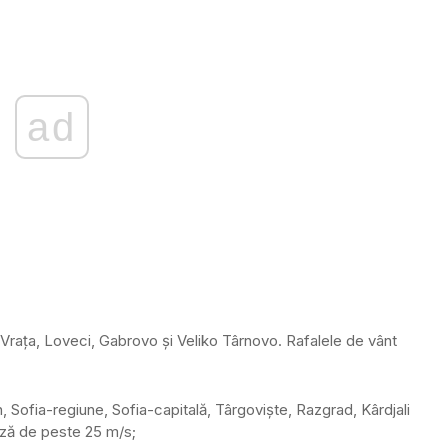
ad
Vraţa, Loveci, Gabrovo şi Veliko Târnovo. Rafalele de vânt
n, Sofia-regiune, Sofia-capitală, Târgovişte, Razgrad, Kârdjali
eză de peste 25 m/s;