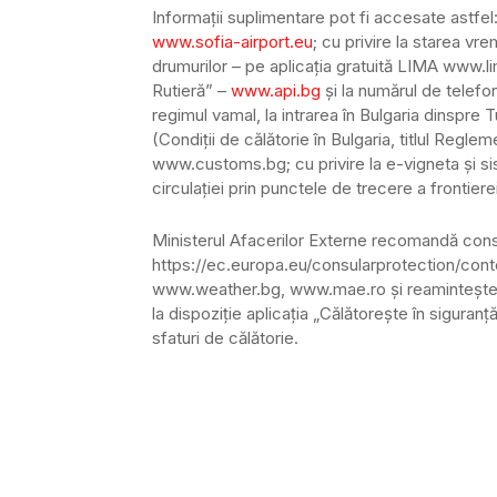
Informaţii suplimentare pot fi accesate astfel: 
www.sofia-airport.eu
; cu privire la starea vre
drumurilor – pe aplicaţia gratuită LIMA www.li
Rutieră” –
www.api.bg
şi la numărul de telefo
regimul vamal, la intrarea în Bulgaria dinspre
(Condiţii de călătorie în Bulgaria, titlul Regle
www.customs.bg; cu privire la e-vigneta şi sis
circulaţiei prin punctele de trecere a frontier
Ministerul Afacerilor Externe recomandă consu
https://ec.europa.eu/consularprotection/con
www.weather.bg, www.mae.ro şi reaminteşte fa
la dispoziţie aplicaţia „Călătoreşte în siguran
sfaturi de călătorie.