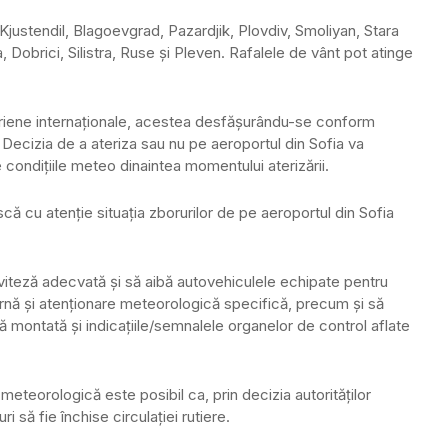
 Kjustendil, Blagoevgrad, Pazardjik, Plovdiv, Smoliyan, Stara
Dobrici, Silistra, Ruse şi Pleven. Rafalele de vânt pot atinge
eriene internaţionale, acestea desfăşurându-se conform
. Decizia de a ateriza sau nu pe aeroportul din Sofia va
 condiţiile meteo dinaintea momentului aterizării.
 cu atenţie situaţia zborurilor de pe aeroportul din Sofia
 viteză adecvată şi să aibă autovehiculele echipate pentru
 iarnă şi atenţionare meteorologică specifică, precum şi să
 montată şi indicaţiile/semnalele organelor de control aflate
 meteorologică este posibil ca, prin decizia autorităţilor
să fie închise circulaţiei rutiere.