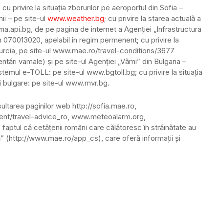
cu privire la situaţia zborurilor pe aeroportul din Sofia –
mii – pe site-ul
www.weather.bg
; cu privire la starea actuală a
ma.api.bg, de pe pagina de internet a Agenţiei „Infrastructura
n 070013020, apelabil în regim permenent; cu privire la
 Turcia, pe site-ul www.mae.ro/travel-conditions/3677
mentări vamale) şi pe site-ul Agenţiei „Vămi” din Bulgaria –
temul e-TOLL: pe site-ul www.bgtoll.bg; cu privire la situaţia
ei bulgare: pe site-ul www.mvr.bg.
ltarea paginilor web http://sofia.mae.ro,
tent/travel-advice_ro, www.meteoalarm.org,
ptul că cetăţenii români care călătoresc în străinătate au
ţă” (http://www.mae.ro/app_cs), care oferă informaţii şi