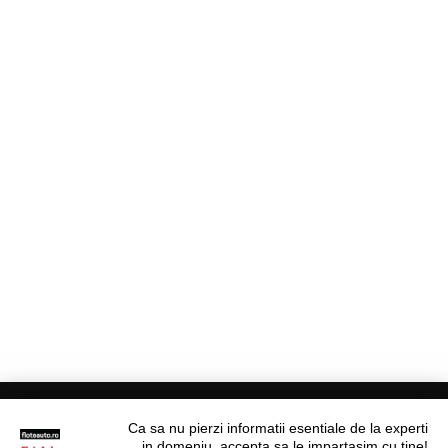
Ca sa nu pierzi informatii esentiale de la experti
in domeniu, accepta sa le impartasim cu tine!