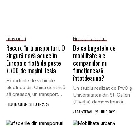
Transporturi
Financiar
Transporturi
Record în transporturi. O
De ce bugetele de
singură navă aduce în
mobilitate ale
Europa o flotă de peste
companiilor nu
7.700 de mașini Tesla
funcționează
întotdeauna?
Exporturile de vehicule
electrice din China continuă
Un studiu realizat de PwC și
să crească, un transport
Universitatea din St. Gallen
record...
(Elveția) demonstrează...
•
FLOTE AUTO
31 IULIE 2026
•
ADA ȘTEFAN
28 IULIE 2026