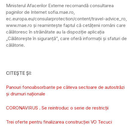
Ministerul Afacerilor Externe recomandă consultarea
paginilor de Internet sofia.mae.ro,
ec.europa.eu/consularprotection/content/travel-advice_ro,
www.mae.ro şi reaminteşte faptul că cetăţenii români care
călătoresc în străinătate au la dispoziţie aplicaţia
„Călătoreşte în siguranţă”, care oferă informaţii şi sfaturi de
călătorie.
CITEȘTE ȘI:
Panouri fonoabsorbante pe câteva sectoare de autostrăzi
şi drumuri naţionale
CORONAVIRUS . Se reintroduc o serie de restricții
Trei oferte pentru finalizarea construcției VO Tecuci