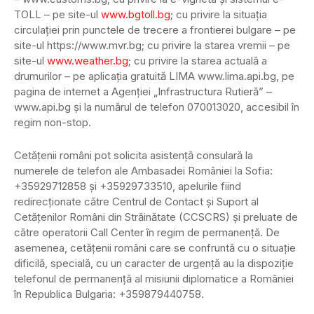
TOLL – pe site-ul
www.bgtoll.bg
; cu privire la situaţia
circulaţiei prin punctele de trecere a frontierei bulgare – pe
site-ul https://www.mvr.bg; cu privire la starea vremii – pe
site-ul
www.weather.bg
; cu privire la starea actuală a
drumurilor – pe aplicaţia gratuită LIMA www.lima.api.bg, pe
pagina de internet a Agenţiei „Infrastructura Rutieră” –
www.api.bg şi la numărul de telefon 070013020, accesibil în
regim non-stop.
Cetăţenii români pot solicita asistenţă consulară la
numerele de telefon ale Ambasadei României la Sofia:
+35929712858 şi +35929733510, apelurile fiind
redirecţionate către Centrul de Contact şi Suport al
Cetăţenilor Români din Străinătate (CCSCRS) şi preluate de
către operatorii Call Center în regim de permanenţă. De
asemenea, cetăţenii români care se confruntă cu o situaţie
dificilă, specială, cu un caracter de urgenţă au la dispoziţie
telefonul de permanenţă al misiunii diplomatice a României
în Republica Bulgaria: +359879440758.