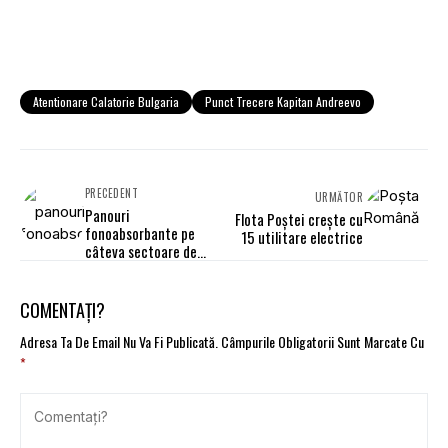
Atentionare Calatorie Bulgaria
Punct Trecere Kapitan Andreevo
PRECEDENT
URMĂTOR
Panouri
Flota Poștei crește cu
fonoabsorbante pe
15 utilitare electrice
câteva sectoare de
autostrăzi şi drumuri
naţionale
COMENTAȚI?
Adresa Ta De Email Nu Va Fi Publicată.
Câmpurile Obligatorii Sunt Marcate Cu
*