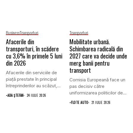
Business
Transporturi
Transporturi
Afacerile din
Mobilitate urbană.
transporturi, în scădere
Schimbarea radicală din
cu 3,6% în primele 5 luni
2027 care va decide unde
din 2026
merg banii pentru
transport
Afacerile din serviciile de
piaţă prestate în principal
Comisia Europeană face un
întreprinderilor au scăzut,
pas decisiv către
în...
uniformizarea politicilor de
•
ADA ȘTEFAN
24 IULIE 2026
transport prin...
•
FLOTE AUTO
21 IULIE 2026