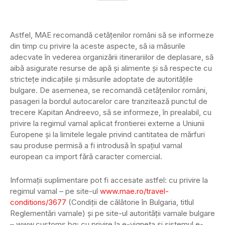
Astfel, MAE recomandă cetăţenilor români să se informeze
din timp cu privire la aceste aspecte, să ia măsurile
adecvate în vederea organizării itinerariilor de deplasare, să
aibă asigurate resurse de apă şi alimente şi să respecte cu
stricteţe indicaţiile şi măsurile adoptate de autorităţile
bulgare. De asemenea, se recomandă cetăţenilor români,
pasageri la bordul autocarelor care tranzitează punctul de
trecere Kapitan Andreevo, să se informeze, în prealabil, cu
privire la regimul vamal aplicat frontierei externe a Uniunii
Europene şi la limitele legale privind cantitatea de mărfuri
sau produse permisă a fi introdusă în spaţiul vamal
european ca import fără caracter comercial.
Informaţii suplimentare pot fi accesate astfel: cu privire la
regimul vamal – pe site-ul
www.mae.ro/travel-
conditions/3677
(Condiţii de călătorie în Bulgaria, titlul
Reglementări vamale) şi pe site-ul autorităţii vamale bulgare
– www.customs.bg; cu privire la e-vigneta şi sistemul e-