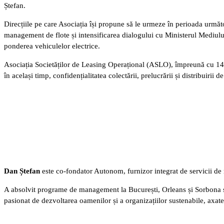
Ștefan.
Direcțiile pe care Asociația își propune să le urmeze în perioada următo
management de flote și intensificarea dialogului cu Ministerul Mediului p
ponderea vehiculelor electrice.
Asociația Societăților de Leasing Operațional (ASLO), împreună cu 14 
în același timp, confidențialitatea colectării, prelucrării și distribuirii 
Dan Ștefan
este co-fondator Autonom, furnizor integrat de servicii de m
A absolvit programe de management la București, Orleans și Sorbona 
pasionat de dezvoltarea oamenilor și a organizațiilor sustenabile, axate