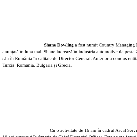
Shane Dowling
a fost numit Country Managing D
anunțată în luna mai. Shane lucrează în industria automotive de peste 2
său în România în calitate de Director General. Anterior a condus en
Turcia, Romania, Bulgaria și Grecia.
Cu o activitate de 16 ani în cadrul Arval Ser
10 ani petrecuți în funcția de Chief Financial Officer. Este prima feme