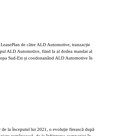
 LeasePlan de către ALD Automotive, tranzacție
rupul ALD Automotive, fiind la al doilea mandat al
 Europa Sud-Est și coodonanând ALD Automotive în
e la începutul lui 2021, o evoluție firească după
 piața românească, de la înființarea companiei în