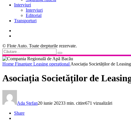
Interviuri
Interviuri
Editorial
Transporturi
© Flote Auto. Toate drepturile rezervate.
Home
Finanţare
Leasing operaţional
Asociația Societăților de Leasin
Asociația Societăților de Leasi
Ada Ștefan
20 iunie 2023
3 min. citire
671 vizualizări
Share