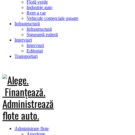
Flotă verde
Industrie auto
Rent a car
Vehicule comerciale uşoare
Infrastructură
Infrastructură
Siguranţă rutieră
Interviuri
Interviuri
Editorial
Transporturi
Administrare flote
Anvelope