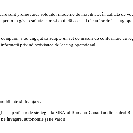
are sunt promovarea soluțiilor moderne de mobilitate, în calitate de voce
entru a găsi o soluție care să extindă accesul clienților de leasing opera
companii, s-au angajat să adopte un set de măsuri de conformare cu legi
de informații privind activitatea de leasing operațional.
obilitate și finanțare.
și este profesor de strategie la MBA-ul Romano-Canadian din cadrul Bu
 pe învățare, autonomie și pe valori.