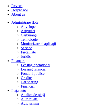
Revista
Despre noi
About us
Administrare flote
Anvelope
Asigurări
Carburanţi
Tehnologie
Monitorizare și aplicații
Service
Fiscalitate
Juridic
Finanţare
Leasing operaţional
Leasing financiar
Fonduri publice
Credite
Car sharing
Financiar
Piaţa auto
Analize de piață
Auto rulate
Autoturisme