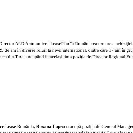
irector ALD Automotive | LeasePlan în România ca urmare a achiziției
5 de ani în diverse roluri la nivel internațional, dintre care 17 ani în g
titatea din Turcia ocupând în același timp poziția de Director Regional
vice Lease România,
Roxana Lupescu
ocupă poziția de General Manager d
ie care ocupă această poziție de conducere atât la nivel de Grup cât și pe