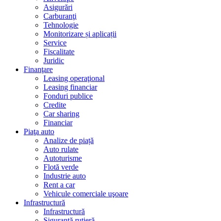
Asigurări
Carburanţi
Tehnologie
Monitorizare și aplicații
Service
Fiscalitate
Juridic
Finanţare
Leasing operaţional
Leasing financiar
Fonduri publice
Credite
Car sharing
Financiar
Piaţa auto
Analize de piață
Auto rulate
Autoturisme
Flotă verde
Industrie auto
Rent a car
Vehicule comerciale uşoare
Infrastructură
Infrastructură
Siguranţă rutieră