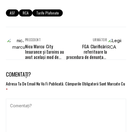
ASF
RCA
Tarife Plafonate
PRECEDENT
URMĂTOR
Nicu Marcu: City
FGA: Clarificări
Insurance şi Euroins au
referitoare la
avut același mod de
procedura de denunțare
lucru - preţuri scăzute,
a contractelor de
plăţi întârziate
asigurare cu Euroins
COMENTAȚI?
Adresa Ta De Email Nu Va Fi Publicată.
Câmpurile Obligatorii Sunt Marcate Cu
*