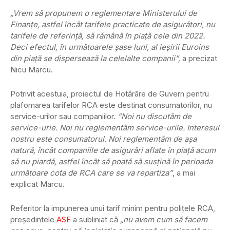
„Vrem să propunem o reglementare Ministerului de
Finanţe, astfel încât tarifele practicate de asigurători, nu
tarifele de referinţă, să rămână în piaţă cele din 2022.
Deci efectul, în următoarele şase luni, al ieşirii Euroins
din piaţă se dispersează la celelalte companii”,
a precizat
Nicu Marcu.
Potrivit acestuia, proiectul de Hotărâre de Guvern pentru
plafomarea tarifelor RCA este destinat consumatorilor, nu
service-urilor sau companiilor.
”Noi nu discutăm de
service-urie. Noi nu reglementăm service-urile. Interesul
nostru este consumatorul. Noi reglementăm de aşa
natură, încât companiile de asigurări aflate în piaţă acum
să nu piardă, astfel încât să poată să susţină în perioada
următoare cota de RCA care se va repartiza”
, a mai
explicat Marcu.
Referitor la impunerea unui tarif minim pentru poliţele RCA,
preşedintele
ASF
a subliniat că
„nu avem cum să facem