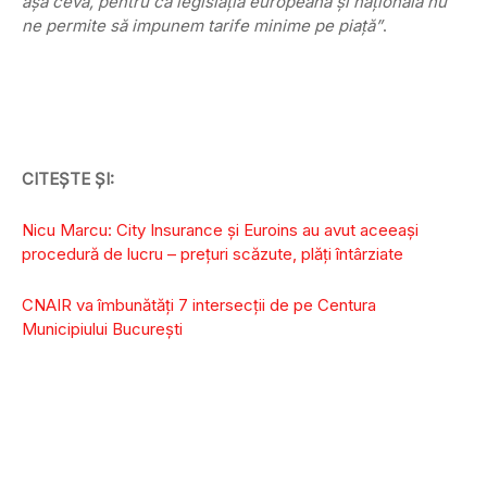
aşa ceva, pentru că legislaţia europeană şi naţională nu
ne permite să impunem tarife minime pe piaţă”
.
CITEȘTE ȘI:
Nicu Marcu: City Insurance şi Euroins au avut aceeaşi
procedură de lucru – preţuri scăzute, plăţi întârziate
CNAIR va îmbunătăți 7 intersecții de pe Centura
Municipiului București