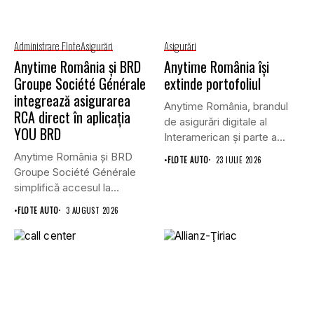
Administrare Flote
Asigurări
Asigurări
Anytime România și BRD
Anytime România își
Groupe Société Générale
extinde portofoliul
integrează asigurarea
Anytime România, brandul
RCA direct în aplicația
de asigurări digitale al
YOU BRD
Interamerican și parte a
Grupului...
Anytime România și BRD
•
FLOTE AUTO
23 IULIE 2026
Groupe Société Générale
simplifică accesul la
asigurările auto...
•
FLOTE AUTO
3 AUGUST 2026