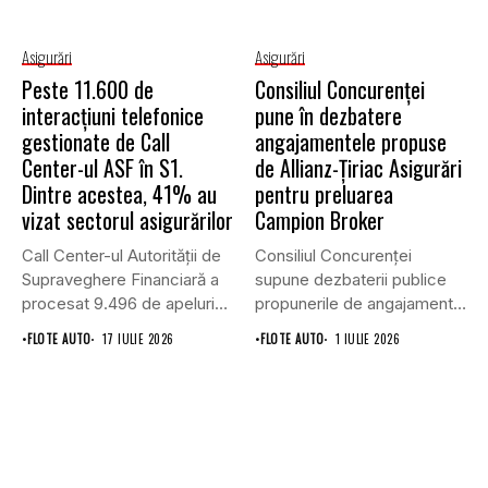
Asigurări
Asigurări
Peste 11.600 de
Consiliul Concurenţei
interacțiuni telefonice
pune în dezbatere
gestionate de Call
angajamentele propuse
Center-ul ASF în S1.
de Allianz-Ţiriac Asigurări
Dintre acestea, 41% au
pentru preluarea
vizat sectorul asigurărilor
Campion Broker
Call Center-ul Autorității de
Consiliul Concurenţei
Supraveghere Financiară a
supune dezbaterii publice
procesat 9.496 de apeluri
propunerile de angajamente
primite...
formulate de Allianz-Ţiriac
•
FLOTE AUTO
17 IULIE 2026
•
FLOTE AUTO
1 IULIE 2026
Asigurări...