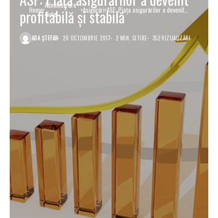
Administrare
Home
Asigurări
ASF: Piaţa asigurărilor a devenit
profitabilă şi stabilă
flote
profitabilă şi stabilă
ADA ȘTEFAN
20 OCTOMBRIE 2017
2 MIN. CITIRE
352 VIZUALIZĂRI