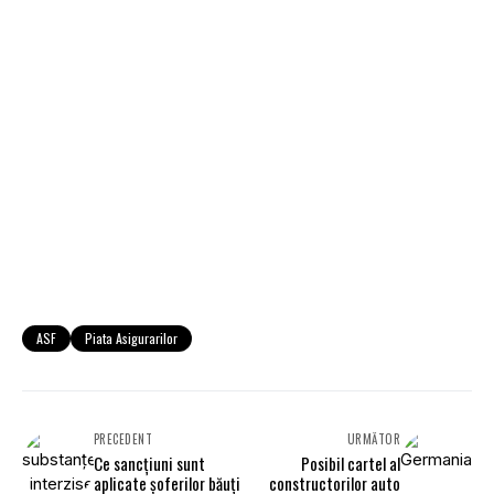
ASF
Piata Asigurarilor
PRECEDENT
URMĂTOR
Ce sancţiuni sunt
Posibil cartel al
aplicate şoferilor băuţi
constructorilor auto