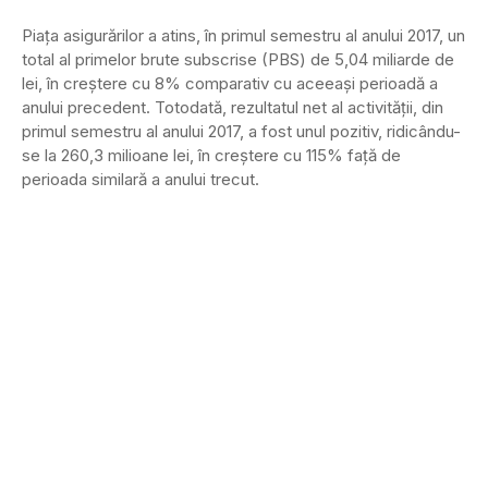
Piaţa asigurărilor a atins, în primul semestru al anului 2017, un
total al primelor brute subscrise (PBS) de 5,04 miliarde de
lei, în creştere cu 8% comparativ cu aceeaşi perioadă a
anului precedent. Totodată, rezultatul net al activităţii, din
primul semestru al anului 2017, a fost unul pozitiv, ridicându-
se la 260,3 milioane lei, în creştere cu 115% faţă de
perioada similară a anului trecut.