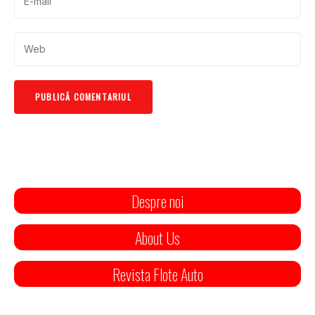
Despre noi
About Us
Revista Flote Auto