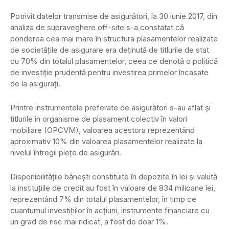
Potrivit datelor transmise de asigurători, la 30 iunie 2017, din
analiza de supraveghere off-site s-a constatat că
ponderea cea mai mare în structura plasamentelor realizate
de societăţile de asigurare era deţinută de titlurile de stat
cu 70% din totalul plasamentelor, ceea ce denotă o politică
de investiţie prudentă pentru investirea primelor încasate
de la asiguraţi.
Printre instrumentele preferate de asigurători s-au aflat şi
titlurile în organisme de plasament colectiv în valori
mobiliare (OPCVM), valoarea acestora reprezentând
aproximativ 10% din valoarea plasamentelor realizate la
nivelul întregii pieţe de asigurări.
Disponibilităţile băneşti constituite în depozite în lei şi valută
la instituţiile de credit au fost în valoare de 834 milioane lei,
reprezentând 7% din totalul plasamentelor, în timp ce
cuantumul investiţiilor în acţiuni, instrumente financiare cu
un grad de risc mai ridicat, a fost de doar 1%.