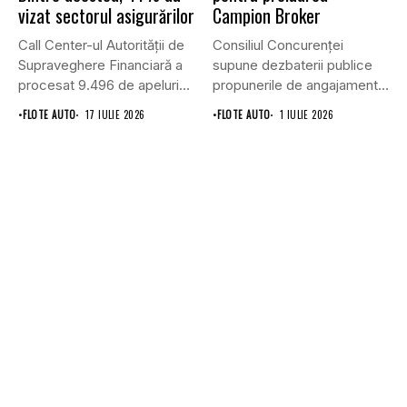
vizat sectorul asigurărilor
Campion Broker
Call Center-ul Autorității de
Consiliul Concurenţei
Supraveghere Financiară a
supune dezbaterii publice
procesat 9.496 de apeluri
propunerile de angajamente
primite...
formulate de Allianz-Ţiriac
•
FLOTE AUTO
17 IULIE 2026
•
FLOTE AUTO
1 IULIE 2026
Asigurări...