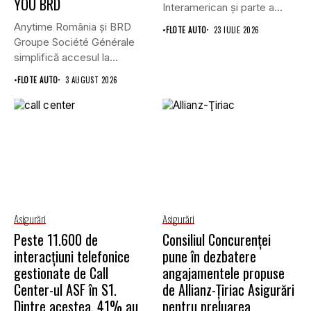
YOU BRD
Interamerican și parte a
Grupului...
Anytime România și BRD
•
FLOTE AUTO
23 IULIE 2026
Groupe Société Générale
simplifică accesul la
asigurările auto...
•
FLOTE AUTO
3 AUGUST 2026
Asigurări
Asigurări
Peste 11.600 de
Consiliul Concurenţei
interacțiuni telefonice
pune în dezbatere
gestionate de Call
angajamentele propuse
Center-ul ASF în S1.
de Allianz-Ţiriac Asigurări
Dintre acestea, 41% au
pentru preluarea