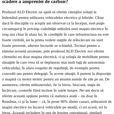
scădere a amprentei de carbon?
Produsul ALD Electric ne ajută să oferim clienţilor soluţii la
îndemână pentru utilizarea vehiculelor electrice şi hibride. Chiar
dacă în discuţiile cu aceştia am observat ca la început, sunt puţin
circumspecţi în privinţa viabilităţii utilizării unei maşini electrice în
oraş sau chiar în afara lui, în condiţiile în care infrastructura nu este
foarte vizibilă, iar la prima vedere staţiile de reîncărcare nu sunt
foarte prezente, ulterior lucrurile se schimbă. Tocmai pentru a
elimina această anxietate, prin produsul ALD Electric noi oferim
clientului nu doar maşina electrică, ci şi soluţia de mobilitate pentru
situaţiile în care vrea să se deplaseze mai mult faţă de autonomia
vehiculului, în afara oraşului de reşedinţă, de exemplu pentru
concedii sau pentru delegaţii. În aceste situaţii, îi punem la dispoziţie
o maşină cu motor termic pentru un anumit număr de zile pe an. De
asemenea, oferim utilizatorului, fie la birou, fieacasă, staţia de
încărcare, costurile fiind incluse în ratele lunare. Ne-am decis să
oferim această opţiune pentru că statistica arată – nu doar în
România, ci şi în lume – că, în peste 90% dintre cazuri, utilizatorii de
maşini electrice nu încarcă vehiculele pe stradă, ci ori acasă, ori la
birou. Această includere în rata de leasing operaţional, similară