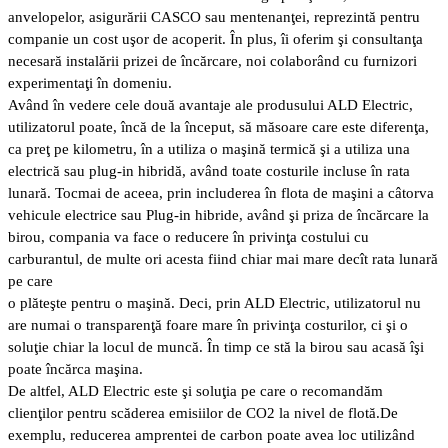
anvelopelor, asigurării CASCO sau mentenanţei, reprezintă pentru
companie un cost uşor de acoperit. În plus, îi oferim şi consultanţa
necesară instalării prizei de încărcare, noi colaborând cu furnizori
experimentaţi în domeniu.
Având în vedere cele două avantaje ale produsului ALD Electric,
utilizatorul poate, încă de la început, să măsoare care este diferenţa,
ca preţ pe kilometru, în a utiliza o maşină termică şi a utiliza una
electrică sau plug-in hibridă, având toate costurile incluse în rata
lunară. Tocmai de aceea, prin includerea în flota de maşini a câtorva
vehicule electrice sau Plug-in hibride, având şi priza de încărcare la
birou, compania va face o reducere în privinţa costului cu
carburantul, de multe ori acesta fiind chiar mai mare decît rata lunară
pe care
o plăteşte pentru o maşină. Deci, prin ALD Electric, utilizatorul nu
are numai o transparenţă foare mare în privinţa costurilor, ci şi o
soluţie chiar la locul de muncă. În timp ce stă la birou sau acasă îşi
poate încărca maşina.
De altfel, ALD Electric este şi soluţia pe care o recomandăm
clienţilor pentru scăderea emisiilor de CO2 la nivel de flotă.De
exemplu, reducerea amprentei de carbon poate avea loc utilizând