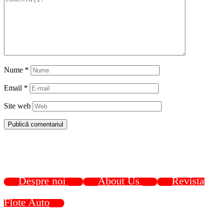
Nume
*
Email
*
Site web
Despre noi
About Us
Revista
Flote Auto