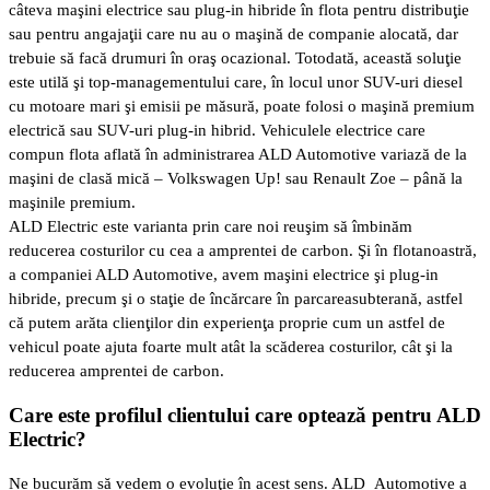
câteva maşini electrice sau plug-in hibride în flota pentru distribuţie
sau pentru angajaţii care nu au o maşină de companie alocată, dar
trebuie să facă drumuri în oraş ocazional. Totodată, această soluţie
este utilă şi top-managementului care, în locul unor SUV-uri diesel
cu motoare mari şi emisii pe măsură, poate folosi o maşină premium
electrică sau SUV-uri plug-in hibrid. Vehiculele electrice care
compun flota aflată în administrarea ALD Automotive variază de la
maşini de clasă mică – Volkswagen Up! sau Renault Zoe – până la
maşinile premium.
ALD Electric este varianta prin care noi reuşim să îmbinăm
reducerea costurilor cu cea a amprentei de carbon. Şi în flotanoastră,
a companiei ALD Automotive, avem maşini electrice şi plug-in
hibride, precum şi o staţie de încărcare în parcareasubterană, astfel
că putem arăta clienţilor din experienţa proprie cum un astfel de
vehicul poate ajuta foarte mult atât la scăderea costurilor, cât şi la
reducerea amprentei de carbon.
Care este profilul clientului care optează pentru ALD
Electric?
Ne bucurăm să vedem o evoluţie în acest sens. ALD Automotive a