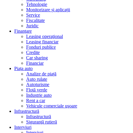
Tehnologie
Monitorizare și aplicații
Service
Fiscalitate
Juridic
Finanţare
Leasing operaţional
Leasing financiar
Fonduri publice
Credite
Car sharing
Financiar
Piaţa auto
Analize de piață
Auto rulate
Autoturisme
Flotă verde
Industrie auto
Rent a car
Vehicule comerciale uşoare
Infrastructură
Infrastructură
Siguranţă rutieră
Interviuri
Interviuri