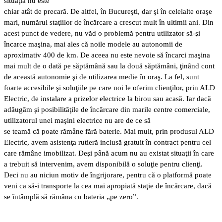
situaţia nu este
chiar atât de precară. De altfel, în Bucureşti, dar şi în celelalte oraşe
mari, numărul staţiilor de încărcare a crescut mult în ultimii ani. Din
acest punct de vedere, nu văd o problemă pentru utilizator să-şi
încarce maşina, mai ales că noile modele au autonomii de
aproximativ 400 de km. De aceea nu este nevoie să încarci maşina
mai mult de o dată pe săptămână sau la două săptămâni, ţinând cont
de această autonomie şi de utilizarea medie în oraş. La fel, sunt
foarte accesibile şi soluţiile pe care noi le oferim clienţilor, prin ALD
Electric, de instalare a prizelor electrice la birou sau acasă. Iar dacă
adăugăm şi posibilităţile de încărcare din marile centre comerciale,
utilizatorul unei maşini electrice nu are de ce să
se teamă că poate rămâne fără baterie. Mai mult, prin produsul ALD
Electric, avem asistenţa rutieră inclusă gratuit în contract pentru cel
care rămâne imobilizat. Deşi până acum nu au existat situaţii în care
a trebuit să intervenim, avem disponibilă o soluţie pentru clienţi.
Deci nu au niciun motiv de îngrijorare, pentru că o platformă poate
veni ca să-i transporte la cea mai apropiată staţie de încărcare, dacă
se întâmplă să rămâna cu bateria „pe zero”.