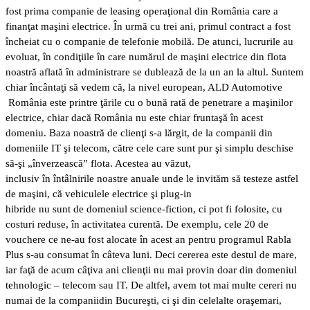
fost prima companie de leasing operaţional din România care a
finanţat maşini electrice. În urmă cu trei ani, primul contract a fost
încheiat cu o companie de telefonie mobilă. De atunci, lucrurile au
evoluat, în condiţiile în care numărul de maşini electrice din flota
noastră aflată în administrare se dublează de la un an la altul. Suntem
chiar încântaţi să vedem că, la nivel european, ALD Automotive
România este printre ţările cu o bună rată de penetrare a maşinilor
electrice, chiar dacă România nu este chiar fruntaşă în acest
domeniu. Baza noastră de clienţi s-a lărgit, de la companii din
domeniile IT şi telecom, către cele care sunt pur şi simplu deschise
să-şi „înverzească” flota. Acestea au văzut,
inclusiv în întâlnirile noastre anuale unde le invităm să testeze astfel
de maşini, că vehiculele electrice şi plug-in
hibride nu sunt de domeniul science-fiction, ci pot fi folosite, cu
costuri reduse, în activitatea curentă. De exemplu, cele 20 de
vouchere ce ne-au fost alocate în acest an pentru programul Rabla
Plus s-au consumat în câteva luni. Deci cererea este destul de mare,
iar faţă de acum câţiva ani clienţii nu mai provin doar din domeniul
tehnologic – telecom sau IT. De altfel, avem tot mai multe cereri nu
numai de la companiidin Bucureşti, ci şi din celelalte oraşemari,