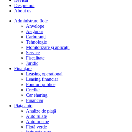
Revista
Despre noi
About us
Administrare flote
Anvelope
Asigurări
Carburanţi
Tehnologie
Monitorizare și aplicații
Service
Fiscalitate
Juridic
Finanţare
Leasing operaţional
Leasing financiar
Fonduri publice
Credite
Car sharing
Financiar
Piaţa auto
Analize de piață
Auto rulate
Autoturisme
Flotă verde