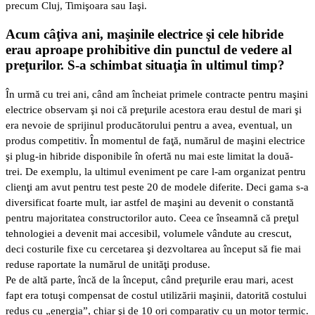
precum Cluj, Timişoara sau Iaşi.
Acum câţiva ani, maşinile electrice şi cele hibride
erau aproape prohibitive din punctul de vedere al
preţurilor. S-a schimbat situaţia în ultimul timp?
În urmă cu trei ani, când am încheiat primele contracte pentru maşini
electrice observam şi noi că preţurile acestora erau destul de mari şi
era nevoie de sprijinul producătorului pentru a avea, eventual, un
produs competitiv. În momentul de faţă, numărul de maşini electrice
şi plug-in hibride disponibile în ofertă nu mai este limitat la două-
trei. De exemplu, la ultimul eveniment pe care l-am organizat pentru
clienţi am avut pentru test peste 20 de modele diferite. Deci gama s-a
diversificat foarte mult, iar astfel de maşini au devenit o constantă
pentru majoritatea constructorilor auto. Ceea ce înseamnă că preţul
tehnologiei a devenit mai accesibil, volumele vândute au crescut,
deci costurile fixe cu cercetarea şi dezvoltarea au început să fie mai
reduse raportate la numărul de unităţi produse.
Pe de altă parte, încă de la început, când preţurile erau mari, acest
fapt era totuşi compensat de costul utilizării maşinii, datorită costului
redus cu „energia”, chiar şi de 10 ori comparativ cu un motor termic.