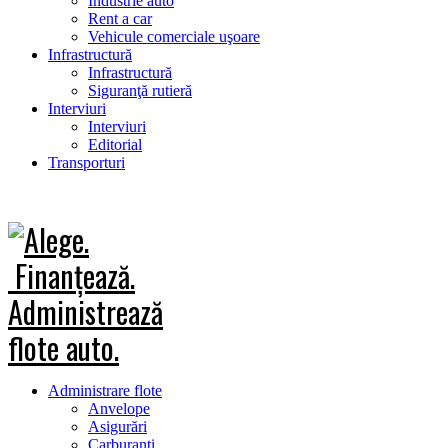
Industrie auto
Rent a car
Vehicule comerciale uşoare
Infrastructură
Infrastructură
Siguranţă rutieră
Interviuri
Interviuri
Editorial
Transporturi
Administrare flote
Anvelope
Asigurări
Carburanţi