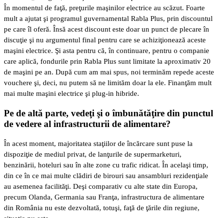
În momentul de faţă, preţurile maşinilor electrice au scăzut. Foarte
mult a ajutat şi programul guvernamental Rabla Plus, prin discountul
pe care îl oferă. Însă acest discount este doar un punct de plecare în
discuţie şi nu argumentul final pentru care se achiziţionează aceste
maşini electrice. Şi asta pentru că, în continuare, pentru o companie
care aplică, fondurile prin Rabla Plus sunt limitate la aproximativ 20
de maşini pe an. După cum am mai spus, noi terminăm repede aceste
vouchere şi, deci, nu putem să ne limităm doar la ele. Finanţăm mult
mai multe maşini electrice şi plug-in hibride.
Pe de altă parte, vedeţi şi o îmbunătăţire din punctul
de vedere al infrastructurii de alimentare?
În acest moment, majoritatea staţiilor de încărcare sunt puse la
dispoziţie de mediul privat, de lanţurile de supermarketuri,
benzinării, hoteluri sau în alte zone cu trafic ridicat. În acelaşi timp,
din ce în ce mai multe clădiri de birouri sau ansambluri rezidenţiale
au asemenea facilităţi. Deşi comparativ cu alte state din Europa,
precum Olanda, Germania sau Franţa, infrastructura de alimentare
din România nu este dezvoltată, totuşi, faţă de ţările din regiune,