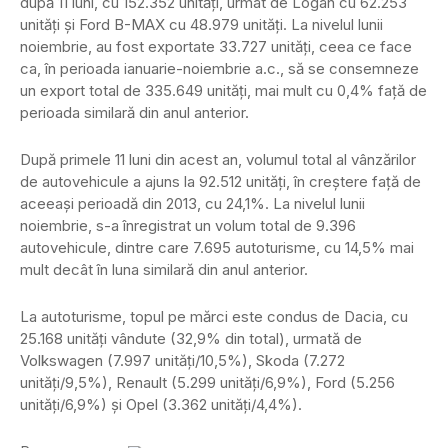
după 11 luni, cu 152.352 unităţi, urmat de Logan cu 62.253
unităţi şi Ford B-MAX cu 48.979 unităţi. La nivelul lunii
noiembrie, au fost exportate 33.727 unităţi, ceea ce face
ca, în perioada ianuarie-noiembrie a.c., să se consemneze
un export total de 335.649 unităţi, mai mult cu 0,4% faţă de
perioada similară din anul anterior.
După primele 11 luni din acest an, volumul total al vânzărilor
de autovehicule a ajuns la 92.512 unităţi, în creştere faţă de
aceeaşi perioadă din 2013, cu 24,1%. La nivelul lunii
noiembrie, s-a înregistrat un volum total de 9.396
autovehicule, dintre care 7.695 autoturisme, cu 14,5% mai
mult decât în luna similară din anul anterior.
La autoturisme, topul pe mărci este condus de Dacia, cu
25.168 unităţi vândute (32,9% din total), urmată de
Volkswagen (7.997 unităţi/10,5%), Skoda (7.272
unităţi/9,5%), Renault (5.299 unităţi/6,9%), Ford (5.256
unităţi/6,9%) şi Opel (3.362 unităţi/4,4%).