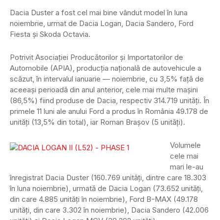
Dacia Duster a fost cel mai bine vândut model în luna
noiembrie, urmat de Dacia Logan, Dacia Sandero, Ford
Fiesta şi Skoda Octavia.
Potrivit Asociaţiei Producătorilor şi Importatorilor de
Automobile (APIA), producţia naţională de autovehicule a
scăzut, în intervalul ianuarie — noiembrie, cu 3,5% faţă de
aceeaşi perioadă din anul anterior, cele mai multe maşini
(86,5%) fiind produse de Dacia, respectiv 314.719 unităţi. În
primele 11 luni ale anului Ford a produs în România 49.178 de
unităţi (13,5% din total), iar Roman Braşov (5 unităţi).
Volumele
cele mai
mari le-au
înregistrat Dacia Duster (160.769 unităţi, dintre care 18.303
în luna noiembrie), urmată de Dacia Logan (73.652 unităţi,
din care 4.885 unităţi în noiembrie), Ford B-MAX (49.178
unităţi, din care 3.302 în noiembrie), Dacia Sandero (42.006