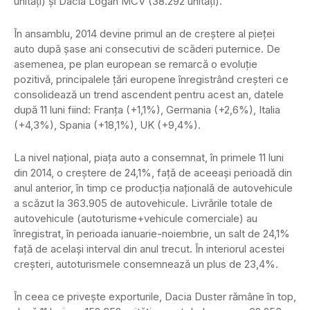
unităţi) şi Dacia Logan MCV (38.292 unităţi).
În ansamblu, 2014 devine primul an de creştere al pieţei
auto după şase ani consecutivi de scăderi puternice. De
asemenea, pe plan european se remarcă o evoluţie
pozitivă, principalele ţări europene înregistrând creşteri ce
consolidează un trend ascendent pentru acest an, datele
după 11 luni fiind: Franţa (+1,1%), Germania (+2,6%), Italia
(+4,3%), Spania (+18,1%), UK (+9,4%).
La nivel naţional, piaţa auto a consemnat, în primele 11 luni
din 2014, o creştere de 24,1%, faţă de aceeaşi perioadă din
anul anterior, în timp ce producţia naţională de autovehicule
a scăzut la 363.905 de autovehicule. Livrările totale de
autovehicule (autoturisme+vehicule comerciale) au
înregistrat, în perioada ianuarie-noiembrie, un salt de 24,1%
faţă de acelaşi interval din anul trecut. În interiorul acestei
creşteri, autoturismele consemnează un plus de 23,4%.
În ceea ce priveşte exporturile, Dacia Duster rămâne în top,