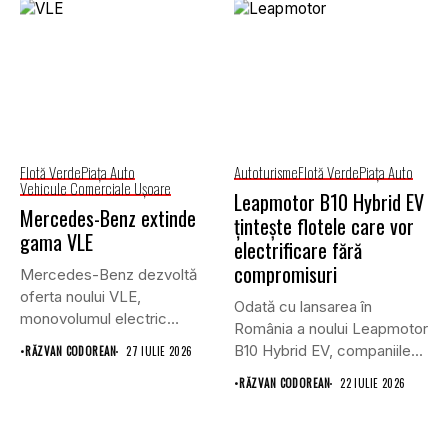
Flotă Verde
Piaţa Auto
Autoturisme
Flotă Verde
Piaţa Auto
Vehicule Comerciale Uşoare
Leapmotor B10 Hybrid EV
Mercedes-Benz extinde
țintește flotele care vor
gama VLE
electrificare fără
compromisuri
Mercedes-Benz dezvoltă
oferta noului VLE,
Odată cu lansarea în
monovolumul electric
România a noului Leapmotor
premium care își propune
B10 Hybrid EV, companiile...
•
RĂZVAN CODOREAN
27 IULIE 2026
să...
•
RĂZVAN CODOREAN
22 IULIE 2026