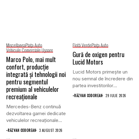
Miscellanea
Piaţa Auto
Flotă Verde
Piaţa Auto
Vehicule Comerciale Uşoare
Gură de oxigen pentru
Marco Polo, mai mult
Lucid Motors
confort, producție
Lucid Motors primește un
integrată și tehnologii noi
nou semnal de încredere din
pentru segmentul
partea investitorilor
premium al vehiculelor
saudiți,...
recreaționale
•
RĂZVAN CODOREAN
29 IULIE 2026
Mercedes-Benz continuă
dezvoltarea gamei dedicate
vehiculelor recreaționale
prin lansarea unei versiuni
•
RĂZVAN CODOREAN
3 AUGUST 2026
actualizate...