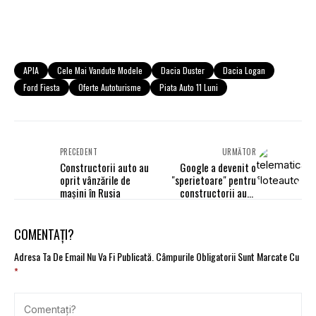
APIA
Cele Mai Vandute Modele
Dacia Duster
Dacia Logan
Ford Fiesta
Oferte Autoturisme
Piata Auto 11 Luni
PRECEDENT
URMĂTOR
Constructorii auto au
Google a devenit o
oprit vânzările de
"sperietoare" pentru
maşini în Rusia
constructorii auto
germani
COMENTAȚI?
Adresa Ta De Email Nu Va Fi Publicată.
Câmpurile Obligatorii Sunt Marcate Cu
*