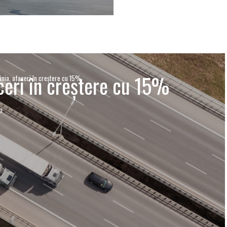
eri în creştere cu 15%
ia, afaceri în creştere cu 15%
RI