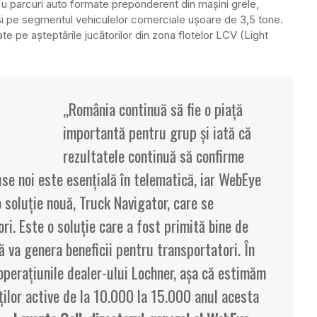
cu parcuri auto formate preponderent din maşini grele,
 şi pe segmentul vehiculelor comerciale uşoare de 3,5 tone.
te pe aşteptările jucătorilor din zona flotelor LCV (Light
„România continuă să fie o piaţă
importantă pentru grup şi iată că
rezultatele continuă să confirme
se noi este esenţială în telematică, iar WebEye
 soluţie nouă, Truck Navigator, care se
ri. Este o soluţie care a fost primită bine de
că va genera beneficii pentru transportatori. În
operaţiunile dealer-ului Lochner, aşa că estimăm
ţilor active de la 10.000 la 15.000 anul acesta