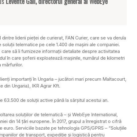
pus
Levente Gall, directorul general al WebEye
intre liderii pieţei de curierat, FAN Curier, care se va derula
de soluţii telematice pe cele 1.400 de maşini ale companiei.
care să îi furnizeze informaţii detaliate despre activitatea
dul în care şoferii exploatează maşinile, numărul de kilometri
 mărfurilor.
lienţi importanţi în Ungaria – jucători mari precum Maltacourt,
 din Ungaria), IKR Agrar Kft.
 63.500 de soluţii active până la sârşitul acestui an.
rea soluţiilor de telematică – şi WebEye International,
iei din 14 ţări europene. În 2017, grupul a înregistrat o cifră
e euro. Serviciile bazate pe tehnologia GPS/GPRS – “Soluţiile
aniilor de transport, expediţie şi logistică pentru