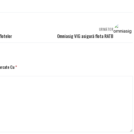
URMĂTOR
flotelor
Omniasig VIG asigură flota RATB
Marcate Cu
*