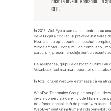
doar la nivelul României”, a s
CEE.
În 2018, WebEye a semnat un contract cu unul d
de-a lungul a cinci ani şi prevede instalarea 
Noul client a optat pentru un pachet complex, 
zilnică a flotei – consumul de combustibil, mo
parcurşi -, precum şi soluţii pentru securitatea
De asemenea, grupul a câştigat în ultimul an c
Volanbusz (cel mai mare operator de autobuze
În total, grupul WebEye estimează că va atinge
WebEye Telematics Group se ocupă cu dezvolta
divizia comercială care include filialele compan
de afaceri consolidată de peste 14 milioane d
WebEye” sunt un instrument indispensabil comp