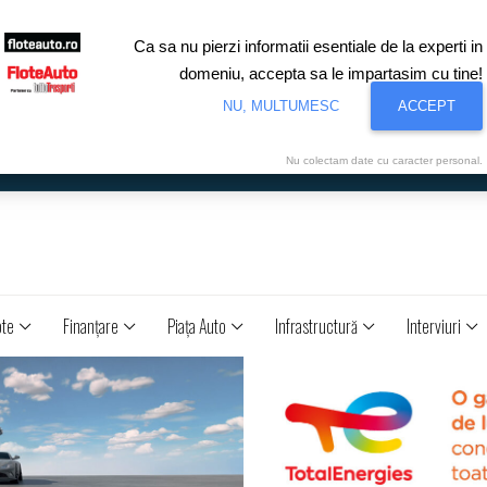
Ca sa nu pierzi informatii esentiale de la experti in
domeniu, accepta sa le impartasim cu tine!
NU, MULTUMESC
ACCEPT
Nu colectam date cu caracter personal.
ote
Finanţare
Piaţa Auto
Infrastructură
Interviuri