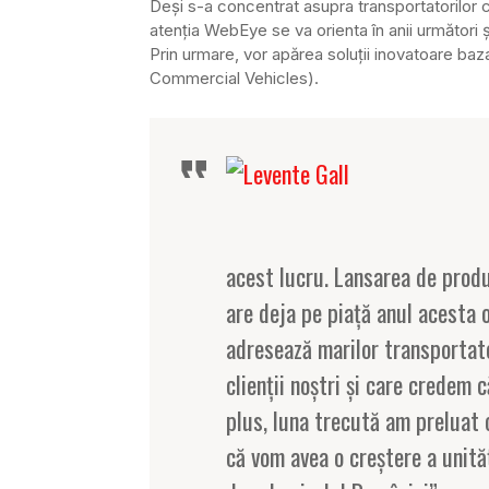
Deşi s-a concentrat asupra transportatorilor 
atenţia WebEye se va orienta în anii următori
Prin urmare, vor apărea soluţii inovatoare baza
Commercial Vehicles).
acest lucru. Lansarea de produ
are deja pe piaţă anul acesta o
adresează marilor transportato
clienţii noştri şi care credem 
plus, luna trecută am preluat 
că vom avea o creştere a unită