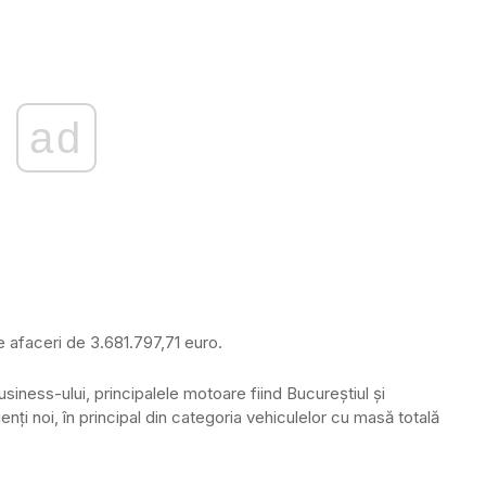
ad
e afaceri de 3.681.797,71 euro.
iness-ului, principalele motoare fiind Bucureştiul şi
ţi noi, în principal din categoria vehiculelor cu masă totală