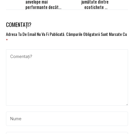
anvelope mai
jumătate dintre
performante decât
ecotichete se
autoturismele
transformă în maşini
„verzi”
COMENTAȚI?
Adresa Ta De Email Nu Va Fi Publicată.
Câmpurile Obligatorii Sunt Marcate Cu
*