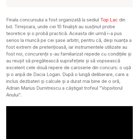
Finala concursului a fost organizată la sediul
Top Lac
din
bd. Timișoara, unde cei 10 finaliști au susținut probe
teoretice și o probă practică. Aceasta din urmă i-a pus
serios la muncă pe cei șase arbitri, pentru că, deși nuanța a
fost extrem de pretențioasă, iar instrumentele utilizate au
fost noi, concurenții s-au familiarizat repede cu condițiile și
au reușit să pregătească suprafețele și să vopsească
excelent cele două repere de caroserie din concurs: o ușă
și o aripă de Dacia Logan. După o lungă deliberare, care a
inclus dezbateri și calcule și a durat mai bine de o oră,
Adrian Marius Dumitrescu a câștigat trofeul ”Vopsitorul
Anului”.