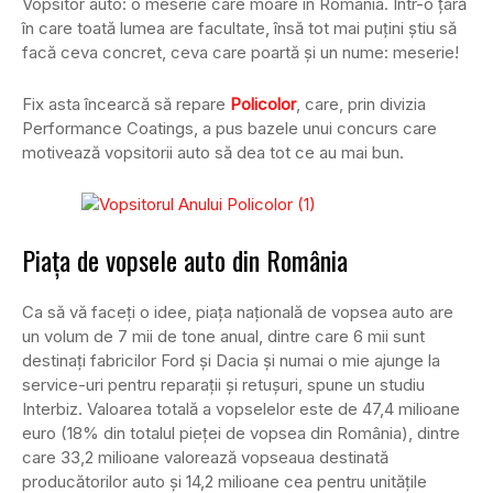
Vopsitor auto: o meserie care moare în România. Într-o țară
în care toată lumea are facultate, însă tot mai puțini știu să
facă ceva concret, ceva care poartă și un nume: meserie!
Fix asta încearcă să repare
Policolor
, care, prin divizia
Performance Coatings, a pus bazele unui concurs care
motivează vopsitorii auto să dea tot ce au mai bun.
Piața de vopsele auto din România
Ca să vă faceți o idee, piața națională de vopsea auto are
un volum de 7 mii de tone anual, dintre care 6 mii sunt
destinați fabricilor Ford și Dacia și numai o mie ajunge la
service-uri pentru reparații și retușuri, spune un studiu
Interbiz. Valoarea totală a vopselelor este de 47,4 milioane
euro (18% din totalul pieței de vopsea din România), dintre
care 33,2 milioane valorează vopseaua destinată
producătorilor auto și 14,2 milioane cea pentru unitățile