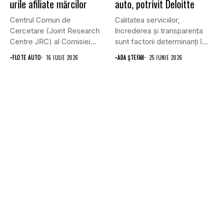
urile afiliate mărcilor
auto, potrivit Deloitte
Centrul Comun de
Calitatea serviciilor,
Cercetare (Joint Research
încrederea și transparența
Centre JRC) al Comisiei
sunt factorii determinanți în
Europene susține...
alegerea service-ului auto,...
•
FLOTE AUTO
16 IULIE 2026
•
ADA ȘTEFAN
25 IUNIE 2026