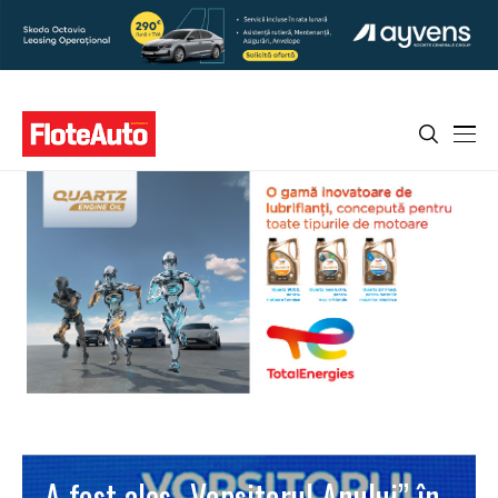
A fost ales „Vopsitorul Anului” în