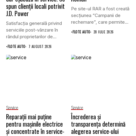
spun clienții locali potrivit
Pe site-ul RAR a fost creată
J.D. Power
secțiunea “Campanii de
rechemare”, care permite...
Satisfacția generală privind
serviciile post-vânzare în
•
FLOTE AUTO
20 IULIE 2026
rândul proprietarilor de
vehicule cu energie...
•
FLOTE AUTO
7 AUGUST 2026
Service
Service
Reparații mai puține
Încrederea și
pentru mașinile electrice
transparența determină
și concentrate în service-
alegerea service-ului