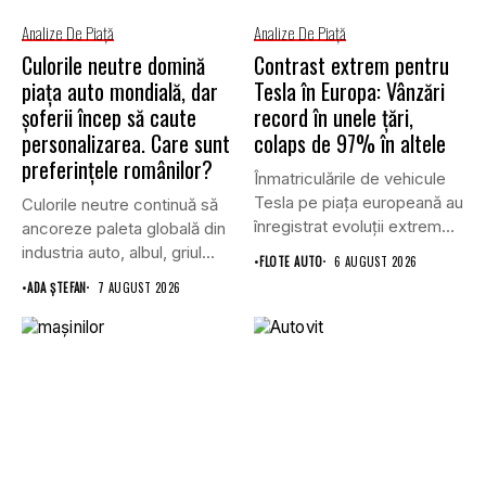
Analize De Piață
Analize De Piață
Culorile neutre domină
Contrast extrem pentru
piața auto mondială, dar
Tesla în Europa: Vânzări
șoferii încep să caute
record în unele țări,
personalizarea. Care sunt
colaps de 97% în altele
preferințele românilor?
Înmatriculările de vehicule
Tesla pe piața europeană au
Culorile neutre continuă să
înregistrat evoluții extrem
ancoreze paleta globală din
de...
industria auto, albul, griul...
•
FLOTE AUTO
6 AUGUST 2026
•
ADA ȘTEFAN
7 AUGUST 2026