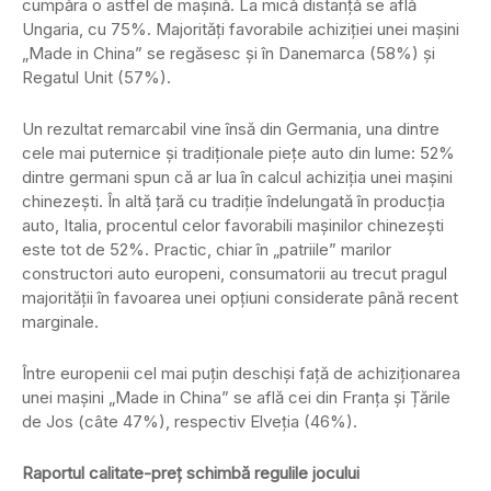
cumpăra o astfel de mașină. La mică distanță se află
Ungaria, cu 75%. Majorități favorabile achiziției unei mașini
„Made in China” se regăsesc și în Danemarca (58%) și
Regatul Unit (57%).
Un rezultat remarcabil vine însă din Germania, una dintre
cele mai puternice și tradiționale piețe auto din lume: 52%
dintre germani spun că ar lua în calcul achiziția unei mașini
chinezești. În altă țară cu tradiție îndelungată în producția
auto, Italia, procentul celor favorabili mașinilor chinezești
este tot de 52%. Practic, chiar în „patriile” marilor
constructori auto europeni, consumatorii au trecut pragul
majorității în favoarea unei opțiuni considerate până recent
marginale.
Între europenii cel mai puțin deschiși față de achiziționarea
unei mașini „Made in China” se află cei din Franța și Țările
de Jos (câte 47%), respectiv Elveția (46%).
Raportul calitate-preț schimbă regulile jocului