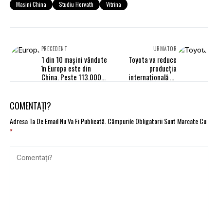
Masini China
Studiu Horvath
Vitrina
PRECEDENT
URMĂTOR
1 din 10 mașini vândute
Toyota va reduce
în Europa este din
producția
China. Peste 113.000
internațională cu
de vehicule
83.000 de unități pe
înmatriculate în aprilie
fondul tensiunilor din
Orientul Mijlociu
COMENTAȚI?
Adresa Ta De Email Nu Va Fi Publicată.
Câmpurile Obligatorii Sunt Marcate Cu
*