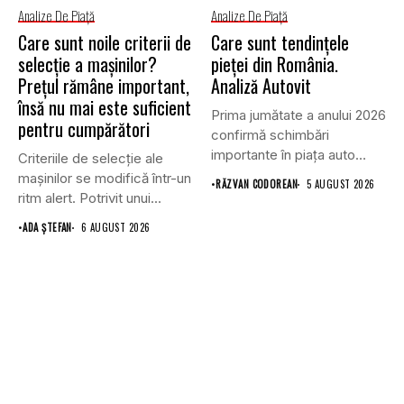
Analize De Piață
Analize De Piață
Care sunt noile criterii de
Care sunt tendințele
selecție a mașinilor?
pieței din România.
Prețul rămâne important,
Analiză Autovit
însă nu mai este suficient
Prima jumătate a anului 2026
pentru cumpărători
confirmă schimbări
importante în piața auto
Criteriile de selecție ale
din...
mașinilor se modifică într-un
•
RĂZVAN CODOREAN
5 AUGUST 2026
ritm alert. Potrivit unui...
•
ADA ȘTEFAN
6 AUGUST 2026