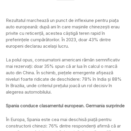
Rezultatul marchează un punct de inflexiune pentru piața
auto europeană: după ani în care mașinile chinezești erau
privite cu reticență, acestea câștigă teren rapid în
preferințele cumpărătorilor. În 2023, doar 43% dintre
europeni declarau același lucru.
La polul opus, consumatorii americani rămân semnificativ
mai rezervați: doar 35% spun că ar lua în calcul o marcă
auto din China. În schimb, piețele emergente afișează
niveluri foarte ridicate de deschidere: 78% în India și 88%
în Brazilia, unde criteriul prețului joacă un rol decisiv în
alegerea automobilului.
Spania conduce clasamentul european. Germania surprinde
În Europa, Spania este cea mai deschisă piață pentru
constructorii chinezi: 76% dintre respondenți afirmă că ar