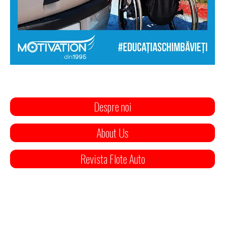
Despre noi
About Us
Revista Flote Auto