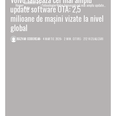
Administrare
Home
Tehnologie
Volvo lansează cel mai amplu update
update software OTA: 2,5
flote
software OTA: 2,5 milioane de mașini
vizate la nivel global
milioane de mașini vizate la nivel
global
RĂZVAN CODOREAN
4 MARTIE 2026
2 MIN. CITIRE
212 VIZUALIZĂRI