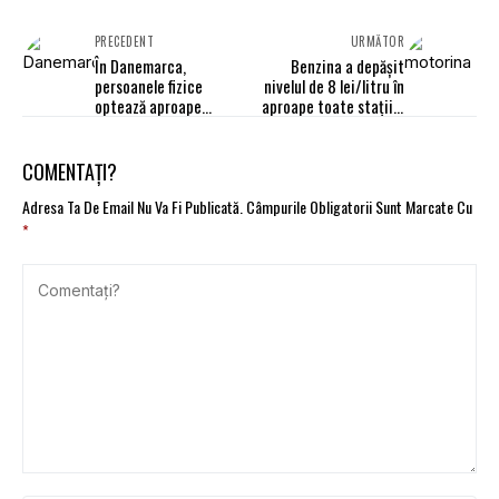
PRECEDENT
URMĂTOR
În Danemarca,
Benzina a depășit
persoanele fizice
nivelul de 8 lei/litru în
optează aproape
aproape toate staţiile
exclusiv pentru mașini
din București
electrice cu baterie
COMENTAȚI?
Adresa Ta De Email Nu Va Fi Publicată.
Câmpurile Obligatorii Sunt Marcate Cu
*