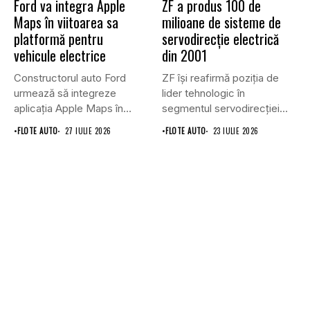
Ford va integra Apple
ZF a produs 100 de
Maps în viitoarea sa
milioane de sisteme de
platformă pentru
servodirecție electrică
vehicule electrice
din 2001
Constructorul auto Ford
ZF își reafirmă poziția de
urmează să integreze
lider tehnologic în
aplicația Apple Maps în
segmentul servodirecției
viitoarea sa...
electrice, marcând...
•
FLOTE AUTO
27 IULIE 2026
•
FLOTE AUTO
23 IULIE 2026