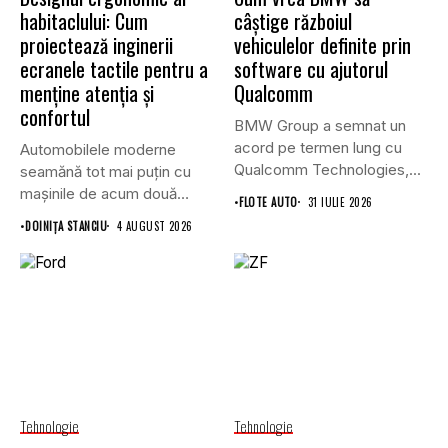
habitaclului: Cum
câștige războiul
proiectează inginerii
vehiculelor definite prin
ecranele tactile pentru a
software cu ajutorul
menține atenția și
Qualcomm
confortul
BMW Group a semnat un
acord pe termen lung cu
Automobilele moderne
Qualcomm Technologies,...
seamănă tot mai puțin cu
mașinile de acum două
•
FLOTE AUTO
31 IULIE 2026
decenii....
•
DOINIŢA STANCIU
4 AUGUST 2026
Tehnologie
Tehnologie