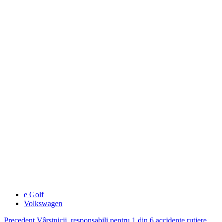
e Golf
Volkswagen
Precedent
Vârstnicii, responsabili pentru 1 din 6 accidente rutiere