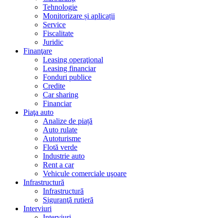
Tehnologie
Monitorizare și aplicații
Service
Fiscalitate
Juridic
Finanţare
Leasing operaţional
Leasing financiar
Fonduri publice
Credite
Car sharing
Financiar
Piaţa auto
Analize de piață
Auto rulate
Autoturisme
Flotă verde
Industrie auto
Rent a car
Vehicule comerciale uşoare
Infrastructură
Infrastructură
Siguranţă rutieră
Interviuri
Interviuri