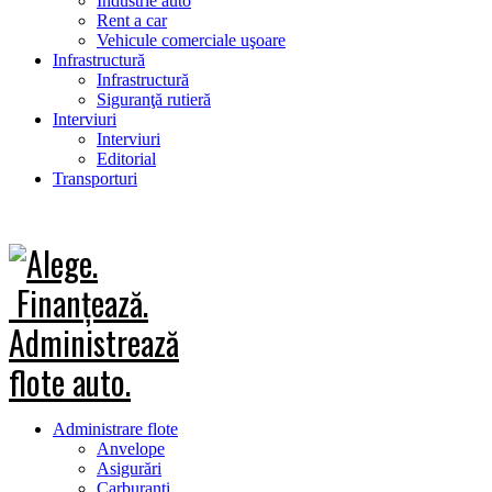
Industrie auto
Rent a car
Vehicule comerciale uşoare
Infrastructură
Infrastructură
Siguranţă rutieră
Interviuri
Interviuri
Editorial
Transporturi
Administrare flote
Anvelope
Asigurări
Carburanţi