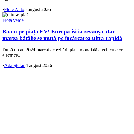
•
Flote Auto
5 august 2026
Flotă verde
Boom pe piața EV! Europa își ia revanșa, dar
marea bătălie se mută pe încărcarea ultra-rapidă
După un an 2024 marcat de ezitări, piața mondială a vehiculelor
electrice...
•
Ada Ștefan
4 august 2026