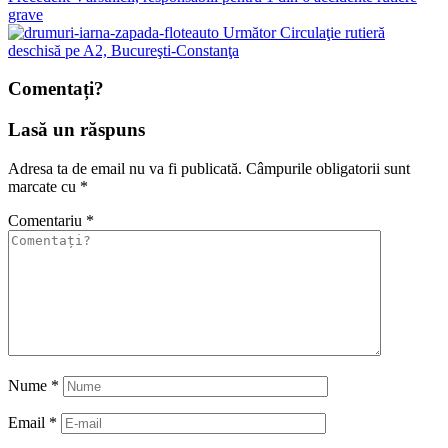
grave
Următor
Circulaţie rutieră
deschisă pe A2, Bucureşti-Constanţa
Comentați?
Lasă un răspuns
Adresa ta de email nu va fi publicată.
Câmpurile obligatorii sunt
marcate cu
*
Comentariu
*
Nume
*
Email
*