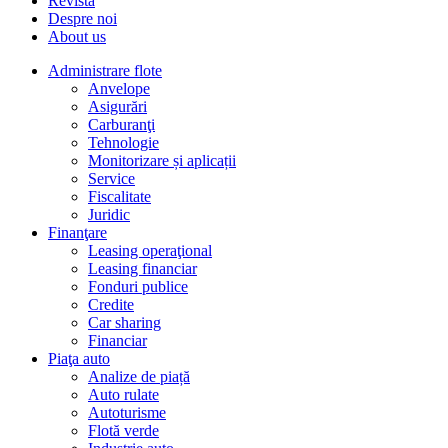
Revista
Despre noi
About us
Administrare flote
Anvelope
Asigurări
Carburanţi
Tehnologie
Monitorizare și aplicații
Service
Fiscalitate
Juridic
Finanţare
Leasing operaţional
Leasing financiar
Fonduri publice
Credite
Car sharing
Financiar
Piaţa auto
Analize de piață
Auto rulate
Autoturisme
Flotă verde