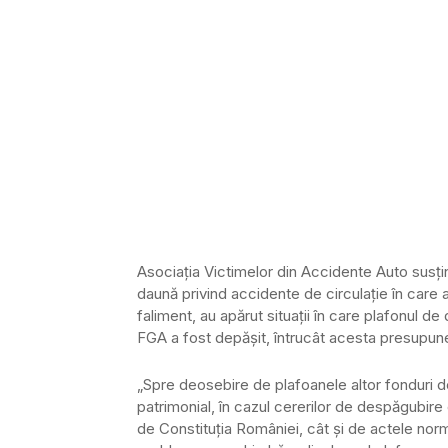
Asociaţia Victimelor din Accidente Auto susţi
daună privind accidente de circulaţie în care a
faliment, au apărut situaţii în care plafonul d
FGA a fost depăşit, întrucât acesta presupu
„Spre deosebire de plafoanele altor fonduri d
patrimonial, în cazul cererilor de despăgubire 
de Constituţia României, cât şi de actele nor