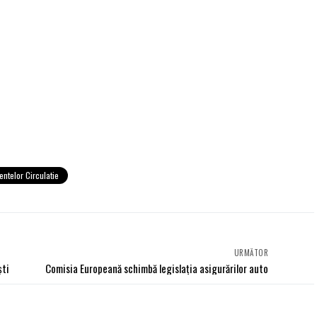
entelor Circulatie
URMĂTOR
şti
Comisia Europeană schimbă legislaţia asigurărilor auto