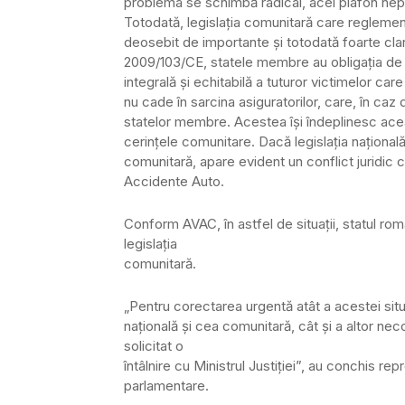
problema se schimbă radical, acel plafon neputâ
Totodată, legislaţia comunitară care reglemen
deosebit de importante şi totodată foarte clar
2009/103/CE, statele membre au obligaţia de 
integrală şi echitabilă a tuturor victimelor ca
nu cade în sarcina asiguratorilor, care, în caz d
statelor membre. Acestea îşi îndeplinesc aceas
cerinţele comunitare. Dacă legislaţia naţiona
comunitară, apare evident un conflict juridic 
Accidente Auto.
Conform AVAC, în astfel de situaţii, statul ro
legislaţia
comunitară.
„Pentru corectarea urgentă atât a acestei situa
naţională şi cea comunitară, cât şi a altor ne
solicitat o
întâlnire cu Ministrul Justiţiei”, au conchis re
parlamentare.