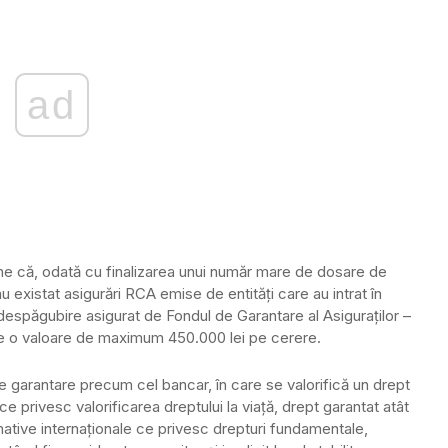
ad
ne că, odată cu finalizarea unui număr mare de dosare de
u existat asigurări RCA emise de entităţi care au intrat în
e despăgubire asigurat de Fondul de Garantare al Asiguraţilor –
ne o valoare de maximum 450.000 lei pe cerere.
e garantare precum cel bancar, în care se valorifică un drept
ce privesc valorificarea dreptului la viaţă, drept garantat atât
mative internaţionale ce privesc drepturi fundamentale,