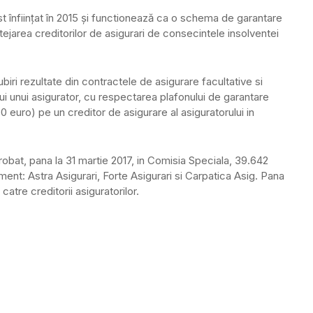
t înfiinţat în 2015 şi functionează ca o schema de garantare
tejarea creditorilor de asigurari de consecintele insolventei
ri rezultate din contractele de asigurare facultative si
ntului unui asigurator, cu respectarea plafonului de garantare
 euro) pe un creditor de asigurare al asiguratorului in
obat, pana la 31 martie 2017, in Comisia Speciala, 39.642
liment: Astra Asigurari, Forte Asigurari si Carpatica Asig. Pana
atre creditorii asiguratorilor.