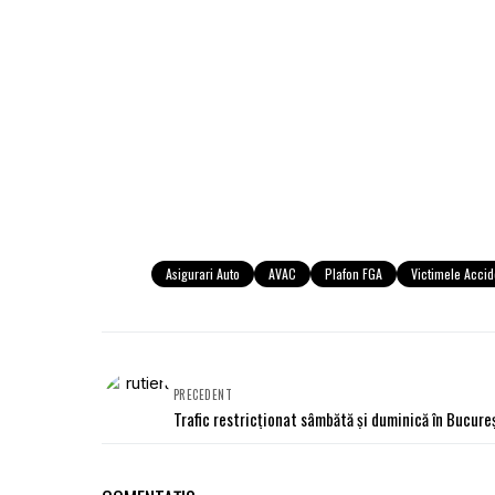
Asigurari Auto
AVAC
Plafon FGA
Victimele Accid
PRECEDENT
Trafic restricţionat sâmbătă şi duminică în Bucure