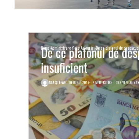
De ce plafonul de des
Home
Administrare flote
Asigurări
De ce plafonul de despăgubir
insuficient
ADA ȘTEFAN
10 IUNIE 2017
2 MIN. CITIRE
383 VIZUALIZĂR