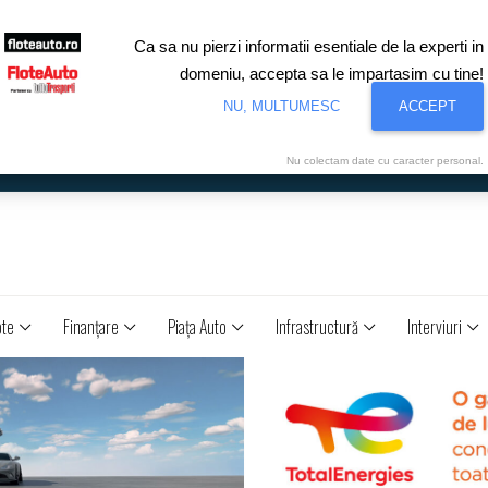
Ca sa nu pierzi informatii esentiale de la experti in
domeniu, accepta sa le impartasim cu tine!
NU, MULTUMESC
ACCEPT
Nu colectam date cu caracter personal.
ote
Finanţare
Piaţa Auto
Infrastructură
Interviuri