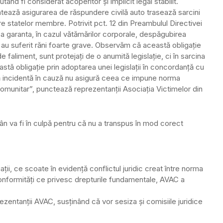
nd fi considerat acoperitor şi implicit legal stabilit.
tează asigurarea de răspundere civilă auto trasează sarcini
e statelor membre. Potrivit pct. 12 din Preambulul Directivei
a garanta, în cazul vătămărilor corporale, despăgubirea
re au suferit răni foarte grave. Observăm că această obligaţie
e faliment, sunt protejaţi de o anumită legislaţie, ci în sarcina
tă obligaţie prin adoptarea unei legislaţii în concordanţă cu
lă incidentă în cauză nu asigură ceea ce impune norma
comunitar”, punctează reprezentanţii Asociaţia Victimelor din
mân va fi în culpă pentru că nu a transpus în mod corect
ţii, ce scoate în evidenţă conflictul juridic creat între norma
conformităţi ce privesc drepturile fundamentale, AVAC a
prezentanţii AVAC, susţinând că vor sesiza şi comisiile juridice