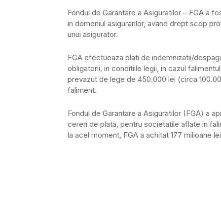
Fondul de Garantare a Asiguratilor – FGA a fos
in domeniul asigurarilor, avand drept scop pro
unui asigurator.
FGA efectueaza plati de indemnizatii/despagubi
obligatorii, in conditiile legii, in cazul falime
prevazut de lege de 450.000 lei (circa 100.000
faliment.
Fondul de Garantare a Asiguratilor (FGA) a apr
cereri de plata, pentru societatile aflate in fa
la acel moment, FGA a achitat 177 milioane lei c