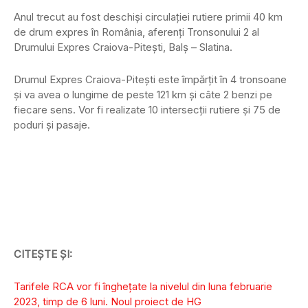
Anul trecut au fost deschiși circulației rutiere primii 40 km
de drum expres în România, aferenți Tronsonului 2 al
Drumului Expres Craiova-Pitești, Balş – Slatina.
Drumul Expres Craiova-Pitești este împărțit în 4 tronsoane
și va avea o lungime de peste 121 km și câte 2 benzi pe
fiecare sens. Vor fi realizate 10 intersecții rutiere și 75 de
poduri și pasaje.
CITEȘTE ȘI:
Tarifele RCA vor fi înghețate la nivelul din luna februarie
2023, timp de 6 luni. Noul proiect de HG