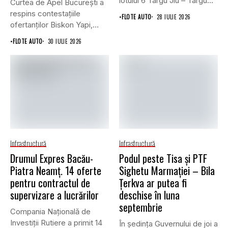
lotului 6 Târgu Jiu – Târgu
Curtea de Apel București a
Cărbunești,...
respins contestațiile
•
FLOTE AUTO
28 IULIE 2026
ofertanților Biskon Yapi,
Straco și...
•
FLOTE AUTO
30 IULIE 2026
Infrastructură
Infrastructură
Drumul Expres Bacău-
Podul peste Tisa și PTF
Piatra Neamț. 14 oferte
Sighetu Marmației – Bila
pentru contractul de
Țerkva ar putea fi
supervizare a lucrărilor
deschise în luna
septembrie
Compania Națională de
Investiții Rutiere a primit 14
În ședința Guvernului de joi a