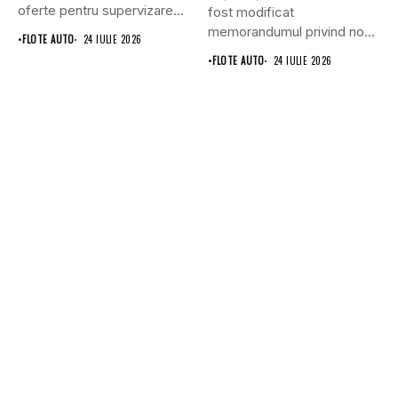
oferte pentru supervizarea
fost modificat
lucrărilor...
memorandumul privind noul
•
FLOTE AUTO
24 IULIE 2026
punct...
•
FLOTE AUTO
24 IULIE 2026