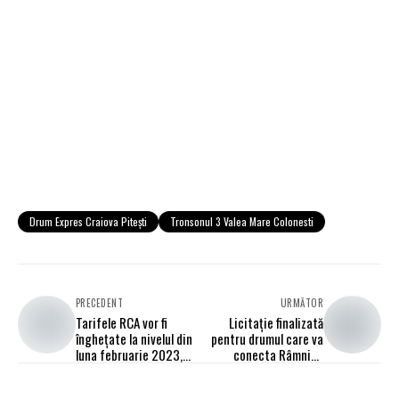
Drum Expres Craiova Piteşti
Tronsonul 3 Valea Mare Colonesti
PRECEDENT
URMĂTOR
Tarifele RCA vor fi
Licitație finalizată
înghețate la nivelul din
pentru drumul care va
luna februarie 2023,
conecta Râmnicu
timp de 6 luni. Noul
Vâlcea de A1 și DX12
proiect de HG
Pitești - Craiova