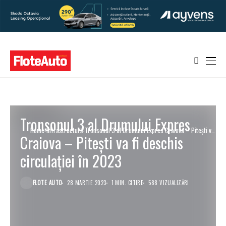
Tronsonul 3 al Drumului Expres
Home
Infrastructură
Tronsonul 3 al Drumului Expres Craiova – Pitești va
Craiova – Pitești va fi deschis
fi deschis circulației în 2023
circulației în 2023
FLOTE AUTO
28 MARTIE 2023
1 MIN. CITIRE
588 VIZUALIZĂRI