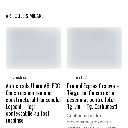
ARTICOLE SIMILARE
Infrastructură
Infrastructură
Autostrada Unirii A8. FCC
Drumul Expres Craiova –
Construccion rămâne
Târgu Jiu. Constructor
constructorul tronsonului
desemnat pentru lotul
Lețcani – Iași;
Tg. Jiu – Tg. Cărbunești
contestațiile au fost
Contractul pentru
respinse
proiectarea și execuția