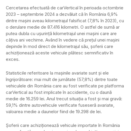
Cercetarea efectuată de carVertical în perioada octombrie
2023 – septembrie 2024 a dezvăluit că în România 6,9%
dintre mașini aveau kilometrajul falsificat (7,8% în 2023), cu
o derulare medie de 87.416 kilometri. O astfel de sumă ar
putea dubla cu ușurință kilometrajul unei mașini care are
câțiva ani vechime. Având în vedere că prețul unei mașini
depinde în mod direct de kilometrajul său, șoferii care
achiziționează aceste vehicule plătesc semnificativ în
exces.
Statisticile referitoare la mașinile avariate sunt și ele
îngrijorătoare: mai mult de jumătate (57,8%) dintre toate
vehiculele din România care au fost verificate pe platforma
carVertical au fost implicate în accidente, cu o daună
medie de 16.259 lei. Anul trecut situația a fost și mai gravă:
59,1% dintre autovehicule verificate fuseseră avariate,
valoarea medie a daunelor fiind de 19.298 de lei.
Șoferii care achiziționează vehicule importate în România