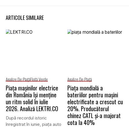
ARTICOLE SIMILARE
Analize De Piață
Flotă Verde
Analize De Piață
Piața mașinilor electrice
Piața mondială a
din România își menține
bateriilor pentru mașini
un ritm solid în iulie
electrificate a crescut cu
2026. Analiză LEKTRI.CO
20%. Producătorul
chinez CATL și-a majorat
După recordul istoric
cota la 40%
înregistrat în iunie, piața auto