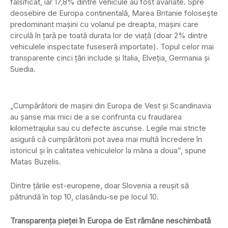
falsificat, iar 17,8% dintre vehicule au fost avariate. Spre
deosebire de Europa continentală, Marea Britanie folosește
predominant mașini cu volanul pe dreapta, mașini care
circulă în țară pe toată durata lor de viață (doar 2% dintre
vehiculele inspectate fuseseră importate). Topul celor mai
transparente cinci țări include și Italia, Elveția, Germania și
Suedia.
„Cumpărătorii de mașini din Europa de Vest și Scandinavia
au șanse mai mici de a se confrunta cu fraudarea
kilometrajului sau cu defecte ascunse. Legile mai stricte
asigură că cumpărătorii pot avea mai multă încredere în
istoricul și în calitatea vehiculelor la mâna a doua”, spune
Matas Buzelis.
Dintre țările est-europene, doar Slovenia a reușit să
pătrundă în top 10, clasându-se pe locul 10.
Transparența pieței în Europa de Est rămâne neschimbată