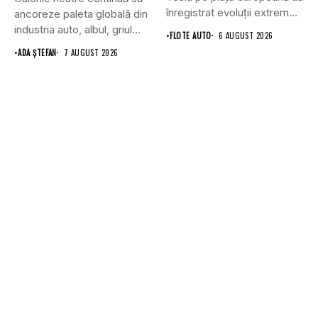
înregistrat evoluții extrem
ancoreze paleta globală din
de...
industria auto, albul, griul...
•
FLOTE AUTO
6 AUGUST 2026
•
ADA ȘTEFAN
7 AUGUST 2026