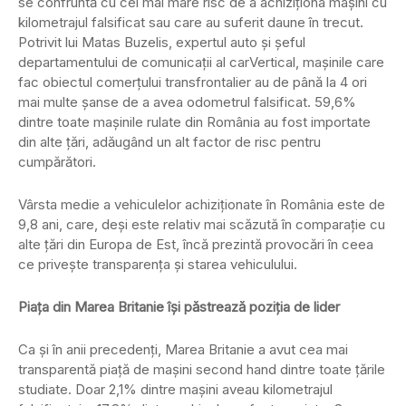
se confruntă cu cel mai mare risc de a achiziționa mașini cu
kilometrajul falsificat sau care au suferit daune în trecut.
Potrivit lui Matas Buzelis, expertul auto și șeful
departamentului de comunicații al carVertical, mașinile care
fac obiectul comerțului transfrontalier au de până la 4 ori
mai multe șanse de a avea odometrul falsificat. 59,6%
dintre toate mașinile rulate din România au fost importate
din alte țări, adăugând un alt factor de risc pentru
cumpărători.
Vârsta medie a vehiculelor achiziționate în România este de
9,8 ani, care, deși este relativ mai scăzută în comparație cu
alte țări din Europa de Est, încă prezintă provocări în ceea
ce privește transparența și starea vehiculului.
Piața din Marea Britanie își păstrează poziția de lider
Ca și în anii precedenți, Marea Britanie a avut cea mai
transparentă piață de mașini second hand dintre toate țările
studiate. Doar 2,1% dintre mașini aveau kilometrajul