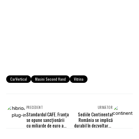
CarVertical
Masini Second Hand
Vitrina
PRECEDENT
URMĂTOR
Standardul CAFE. Franța
Sediile Continental
se opune sancționării
România se implică
cu miliarde de euro a
durabil în dezvoltarea
producătorilor auto
mediului universitar din
țară