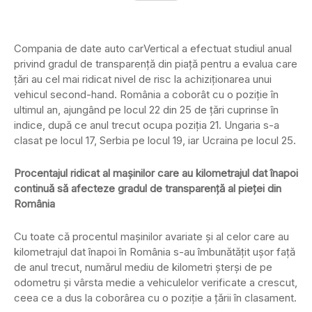
Compania de date auto carVertical a efectuat studiul anual
privind gradul de transparență din piață pentru a evalua care
țări au cel mai ridicat nivel de risc la achiziționarea unui
vehicul second-hand. România a coborât cu o poziție în
ultimul an, ajungând pe locul 22 din 25 de țări cuprinse în
indice, după ce anul trecut ocupa poziția 21. Ungaria s-a
clasat pe locul 17, Serbia pe locul 19, iar Ucraina pe locul 25.
Procentajul ridicat al mașinilor care au kilometrajul dat înapoi
continuă să afecteze gradul de transparență al pieței din
România
Cu toate că procentul mașinilor avariate și al celor care au
kilometrajul dat înapoi în România s-au îmbunătățit ușor față
de anul trecut, numărul mediu de kilometri șterși de pe
odometru și vârsta medie a vehiculelor verificate a crescut,
ceea ce a dus la coborârea cu o poziție a țării în clasament.