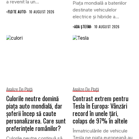
a revenit la un...
Piața mondială a bateriilor
destinate vehiculelor
•
FLOTE AUTO
10 AUGUST 2026
electrice și hibride a
înregistrat o...
•
ADA ȘTEFAN
10 AUGUST 2026
Analize De Piață
Analize De Piață
Culorile neutre domină
Contrast extrem pentru
piața auto mondială, dar
Tesla în Europa: Vânzări
șoferii încep să caute
record în unele țări,
personalizarea. Care sunt
colaps de 97% în altele
preferințele românilor?
Înmatriculările de vehicule
Tesla pe piața europeană au
Culorile neutre continuă să